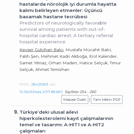
hastalarda nörolojik iyi durumla hayatta
kalımı belirleyen etmenler: Üçüncü
basamak hastane tecrübesi
Predictors of neurologically favorable
survival among patients with out-of-
hospital cardiac arrest: A tertiary referral
hospital experience
Kevser Gülcihan Balcı
, Mustafa Mücahit Balci,
Fatih Şen, Mehmet Kadri Akboğa, Erol Kalender,
Samet Yılmaz, Orhan Maden, Hatice Selçuk, Timur
Selçuk, Ahmet Temizhan
PMID:
28429693
doi:
10.5543/tkda.2017.68480
Sayfalar 254 - 260
Makale Özeti
|
Tam Metin PDF
9.
Türkiye’deki ulusal ailevi
hiperkolesterolemi kayıt çalışmalarının
temel ve tasarımı: A-HIT1 ve A-HIT2
çalışmaları