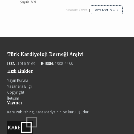
Sayfa 301
Makale Özeti
|
Tam Metin PDF
Türk Kardiyoloji Derneği Arşivi
ISSN:
1016-5169 |
E-ISSN:
1308-4488
Hızlı Linkler
Yayın Kurulu
Yazarlara Bilgi
Copyright
İletişim
Yayıncı
Kare Publishing, Kare Medya'nın bir kuruluşudur.