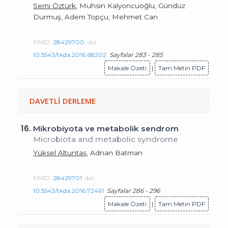
Semi Öztürk
, Muhsin Kalyoncuoğlu, Gündüz
Durmuş, Adem Topçu, Mehmet Can
PMID:
28429700
doi:
10.5543/tkda.2016.68202
Sayfalar 283 - 285
Makale Özeti
|
Tam Metin PDF
DAVETLİ DERLEME
16.
Mikrobiyota ve metabolik sendrom
Microbiota and metabolic syndrome
Yüksel Altuntaş
, Adnan Batman
PMID:
28429701
doi:
10.5543/tkda.2016.72461
Sayfalar 286 - 296
Makale Özeti
|
Tam Metin PDF