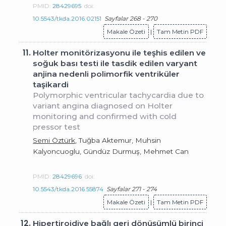
PMID:
28429695
doi:
10.5543/tkda.2016.02151
Sayfalar 268 - 270
Makale Özeti
|
Tam Metin PDF
11.
Holter monitörizasyonu ile teşhis edilen ve
soğuk bası testi ile tasdik edilen varyant
anjina nedenli polimorfik ventriküler
taşikardi
Polymorphic ventricular tachycardia due to
variant angina diagnosed on Holter
monitoring and confirmed with cold
pressor test
Semi Öztürk
, Tuğba Aktemur, Muhsin
Kalyoncuoglu, Gündüz Durmuş, Mehmet Can
PMID:
28429696
doi:
10.5543/tkda.2016.55874
Sayfalar 271 - 274
Makale Özeti
|
Tam Metin PDF
12.
Hipertiroidiye bağlı geri dönüşümlü birinci