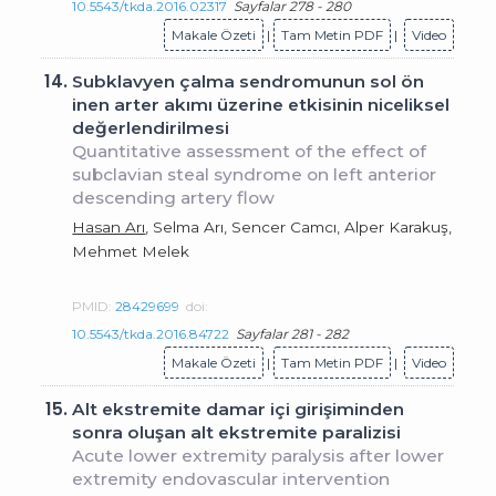
10.5543/tkda.2016.02317
Sayfalar 278 - 280
Makale Özeti
|
Tam Metin PDF
|
Video
14.
Subklavyen çalma sendromunun sol ön
inen arter akımı üzerine etkisinin niceliksel
değerlendirilmesi
Quantitative assessment of the effect of
subclavian steal syndrome on left anterior
descending artery flow
Hasan Arı
, Selma Arı, Sencer Camcı, Alper Karakuş,
Mehmet Melek
PMID:
28429699
doi:
10.5543/tkda.2016.84722
Sayfalar 281 - 282
Makale Özeti
|
Tam Metin PDF
|
Video
15.
Alt ekstremite damar içi girişiminden
sonra oluşan alt ekstremite paralizisi
Acute lower extremity paralysis after lower
extremity endovascular intervention