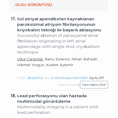
OLGU GÖRÜNTÜSÜ
17.
Sol atriyal apendiksten kaynaklanan
paroksizmal atriyum fibrilasyonunun
kriyobalon tekniği ile başarılı ablasyonu
Successful ablation of paroxysmal atrial
fibrillation originating in left atrial
appendage with single shot cryoballoon
technique
Uğur Canpolat
, Banu Evranos, Nihan Bahadır,
Hikmet Yorgun, Kudret Aytemir
PMID:
28429702
doi:
10.5543/tkda.2016.79595
Sayfa 297
Makale Özeti
|
Tam Metin PDF
18.
Lead perforasyonu olan hastada
multimodal görüntüleme
Multimodality imaging in a patient with
lead perforation