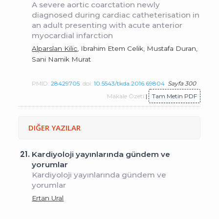
A severe aortic coarctation newly
diagnosed during cardiac catheterisation in
an adult presenting with acute anterior
myocardial infarction
Alparslan Kilic
, Ibrahim Etem Celik, Mustafa Duran,
Sani Namik Murat
PMID:
28429705
doi:
10.5543/tkda.2016.69804
Sayfa 300
Makale Özeti
|
Tam Metin PDF
DIĞER YAZILAR
21.
Kardiyoloji yayınlarında gündem ve
yorumlar
Kardiyoloji yayınlarında gündem ve
yorumlar
Ertan Ural