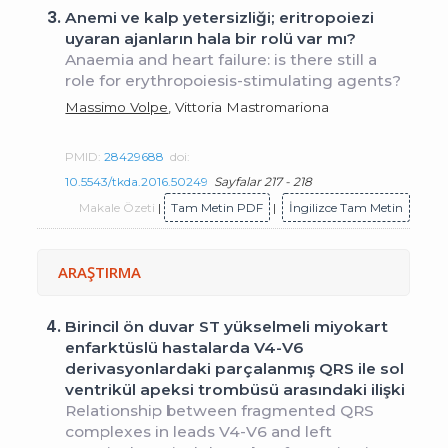
3.
Anemi ve kalp yetersizliği; eritropoiezi
uyaran ajanların hala bir rolü var mı?
Anaemia and heart failure: is there still a
role for erythropoiesis-stimulating agents?
Massimo Volpe
, Vittoria Mastromariona
PMID:
28429688
doi:
10.5543/tkda.2016.50249
Sayfalar 217 - 218
Makale Özeti
|
Tam Metin PDF
|
İngilizce Tam Metin
ARAŞTIRMA
4.
Birincil ön duvar ST yükselmeli miyokart
enfarktüslü hastalarda V4-V6
derivasyonlardaki parçalanmış QRS ile sol
ventrikül apeksi trombüsü arasındaki ilişki
Relationship between fragmented QRS
complexes in leads V4-V6 and left