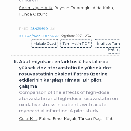
Sezen Ugan Atik
, Reyhan Dedeoglu, Aida Koka,
Funda Oztunc
PMID:
28429690
doi:
10.5543/tkda.2017.36517
Sayfalar 227 - 234
Makale Özeti
|
Tam Metin PDF
|
İngilizce Tam
Metin
6.
Akut miyokart enfarktüslü hastalarda
yüksek doz atorvastatin ile yüksek doz
rosuvastatinin oksidatif stres üzerine
etkilerinin karşılaştırılması: Bir pilot
çalışma
Comparison of the effects of high-dose
atorvastatin and high-dose rosuvastatin on
oxidative stress in patients with acute
myocardial infarction: A pilot study
Celal Kilit
, Fatma Emel Koçak, Türkan Paşalı Kilit