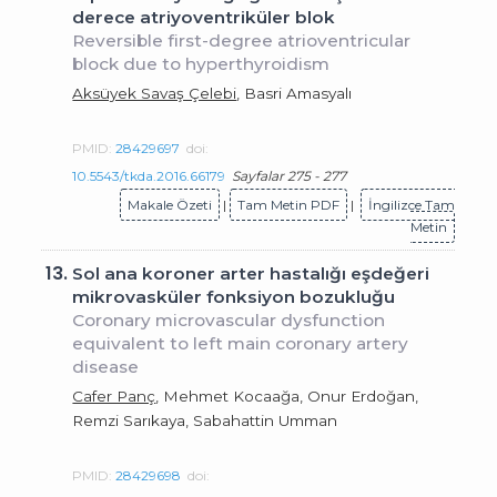
derece atriyoventriküler blok
Reversible first-degree atrioventricular
block due to hyperthyroidism
Aksüyek Savaş Çelebi
, Basri Amasyalı
PMID:
28429697
doi:
10.5543/tkda.2016.66179
Sayfalar 275 - 277
Makale Özeti
|
Tam Metin PDF
|
İngilizce Tam
Metin
13.
Sol ana koroner arter hastalığı eşdeğeri
mikrovasküler fonksiyon bozukluğu
Coronary microvascular dysfunction
equivalent to left main coronary artery
disease
Cafer Panç
, Mehmet Kocaağa, Onur Erdoğan,
Remzi Sarıkaya, Sabahattin Umman
PMID:
28429698
doi: