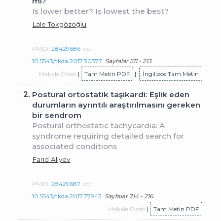
mi?
Is lower better? Is lowest the best?
Lale Tokgözoğlu
PMID:
28429686
doi:
10.5543/tkda.2017.30377
Sayfalar 211 - 213
Makale Özeti
|
Tam Metin PDF
|
İngilizce Tam Metin
2.
Postural ortostatik taşikardi: Eşlik eden
durumların ayrıntılı araştırılmasını gereken
bir sendrom
Postural orthostatic tachycardia: A
syndrome requiring detailed search for
associated conditions
Farid Aliyev
PMID:
28429687
doi:
10.5543/tkda.2017.77943
Sayfalar 214 - 216
Makale Özeti
|
Tam Metin PDF