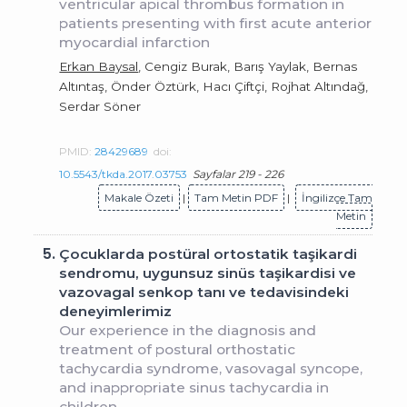
ventricular apical thrombus formation in
patients presenting with first acute anterior
myocardial infarction
Erkan Baysal
, Cengiz Burak, Barış Yaylak, Bernas
Altıntaş, Önder Öztürk, Hacı Çiftçi, Rojhat Altındağ,
Serdar Söner
PMID:
28429689
doi:
10.5543/tkda.2017.03753
Sayfalar 219 - 226
Makale Özeti
|
Tam Metin PDF
|
İngilizce Tam
Metin
5.
Çocuklarda postüral ortostatik taşikardi
sendromu, uygunsuz sinüs taşikardisi ve
vazovagal senkop tanı ve tedavisindeki
deneyimlerimiz
Our experience in the diagnosis and
treatment of postural orthostatic
tachycardia syndrome, vasovagal syncope,
and inappropriate sinus tachycardia in
children