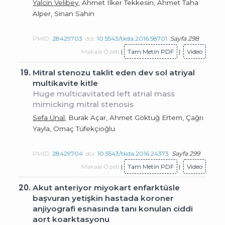
Yalcin Velibey
, Ahmet Ilker Tekkesin, Ahmet Taha
Alper, Sinan Sahin
PMID:
28429703
doi:
10.5543/tkda.2016.58701
Sayfa 298
Makale Özeti
|
Tam Metin PDF
|
Video
19.
Mitral stenozu taklit eden dev sol atriyal
multikavite kitle
Huge multicavitated left atrial mass
mimicking mitral stenosis
Sefa Ünal
, Burak Açar, Ahmet Göktuğ Ertem, Çağrı
Yayla, Omaç Tüfekçioğlu
PMID:
28429704
doi:
10.5543/tkda.2016.24373
Sayfa 299
Makale Özeti
|
Tam Metin PDF
|
Video
20.
Akut anteriyor miyokart enfarktüsle
başvuran yetişkin hastada koroner
anjiyografi esnasında tanı konulan ciddi
aort koarktasyonu