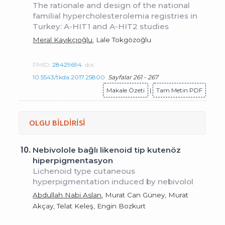
The rationale and design of the national
familial hypercholesterolemia registries in
Turkey: A-HIT1 and A-HIT2 studies
Meral Kayıkçıoğlu
, Lale Tokgözoğlu
PMID:
28429694
doi:
10.5543/tkda.2017.25800
Sayfalar 261 - 267
Makale Özeti
|
Tam Metin PDF
OLGU BİLDİRİSİ
10.
Nebivolole bağlı likenoid tip kutenöz
hiperpigmentasyon
Lichenoid type cutaneous
hyperpigmentation induced by nebivolol
Abdullah Nabi Aslan
, Murat Can Güney, Murat
Akçay, Telat Keleş, Engin Bozkurt