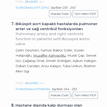
PMID:
28429691
doi:
10.5543/tkda.2017.22792
Sayfalar 235 - 243
Makale Özeti
|
Tam Metin PDF
7.
Biküspit aort kapaklı hastalarda pulmoner
arter ve sağ ventrikül fonksiyonları
Pulmonary artery and right ventricle
function in patients with bicuspid aortic
valve
Çetin Geçmen, Gamze Babür Güler, Suzan
Hatipoğlu,
Muzaffer Kahyaoğlu
, Murat Çap, Servet
İzci, Çağatay Önal, Emrah Erdoğan, Aykun Hakgör,
Özkan Candan, Arzu Kalaycı, Tuba Unkun, İbrahim
Akın İzgi
PMID:
28429692
doi:
10.5543/tkda.2017.86060
Sayfalar 244 - 253
Makale Özeti
|
Tam Metin PDF
8.
Hastane dışında kalp durması olan