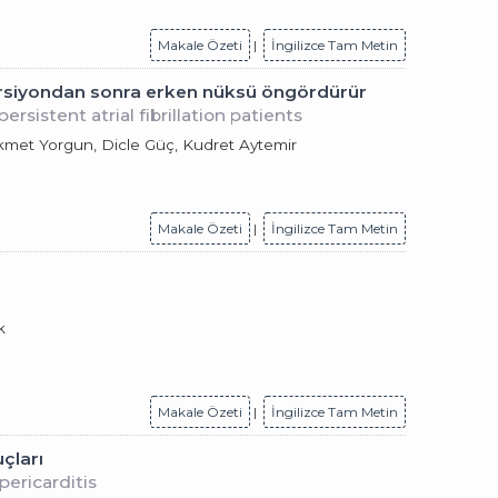
Makale Özeti
|
İngilizce Tam Metin
yoversiyondan sonra erken nüksü öngördürür
rsistent atrial fibrillation patients
kmet Yorgun, Dicle Güç, Kudret Aytemir
Makale Özeti
|
İngilizce Tam Metin
k
Makale Özeti
|
İngilizce Tam Metin
çları
ericarditis