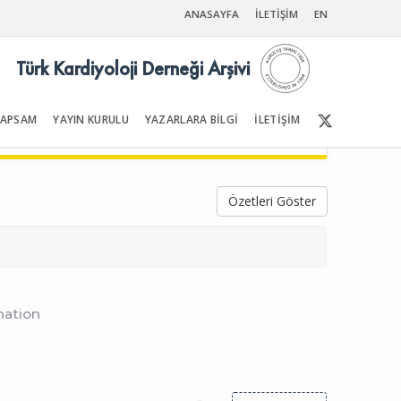
ANASAYFA
İLETİŞİM
EN
Türk Kardiyoloji Derneği Arşivi
KAPSAM
YAYIN KURULU
YAZARLARA BİLGİ
İLETİŞİM
Ön Sayfalar | İçindekiler
Özetleri Göster
nation