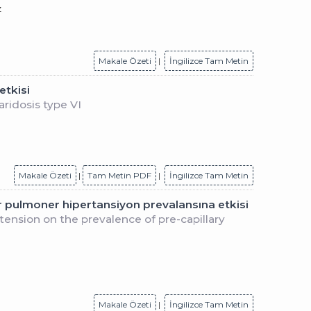
z
Makale Özeti
|
İngilizce Tam Metin
etkisi
ridosis type VI
Makale Özeti
|
Tam Metin PDF
|
İngilizce Tam Metin
 pulmoner hipertansiyon prevalansına etkisi
nsion on the prevalence of pre-capillary
Makale Özeti
|
İngilizce Tam Metin