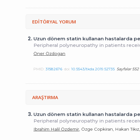
EDİTÖRYAL YORUM
2.
Uzun dönem statin kullanan hastalarda per
Peripheral polyneuropathy in patients recei
Öner Özdogan
PMID:
31582676
doi:
10.5543/tkda.2019.52735
Sayfalar 552 
ARAŞTIRMA
3.
Uzun dönem statin kullanan hastalarda per
Peripheral polyneuropathy in patients recei
Ibrahim Halil Özdemir
, Özge Copkiran, Hakan Tıkız,