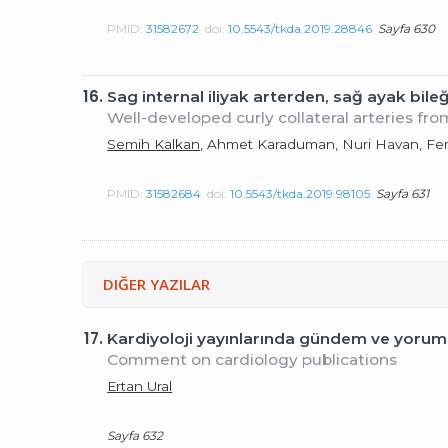
PMID:
31582672
doi:
10.5543/tkda.2019.28846
Sayfa 630
16.
Sag internal iliyak arterden, sağ ayak bileğ
Well-developed curly collateral arteries fro
Semih Kalkan
, Ahmet Karaduman, Nuri Havan, Fer
PMID:
31582684
doi:
10.5543/tkda.2019.98105
Sayfa 631
DIĞER YAZILAR
17.
Kardiyoloji yayınlarında gündem ve yorum
Comment on cardiology publications
Ertan Ural
Sayfa 632