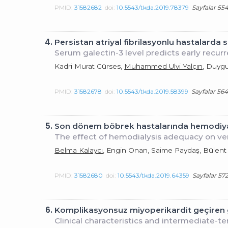
PMID:
31582682
doi:
10.5543/tkda.2019.78379
Sayfalar 554
4.
Persistan atriyal fibrilasyonlu hastalarda
Serum galectin-3 level predicts early recurre
Kadri Murat Gürses,
Muhammed Ulvi Yalçın
, Duyg
PMID:
31582678
doi:
10.5543/tkda.2019.58399
Sayfalar 564
5.
Son dönem böbrek hastalarında hemodiyaliz
The effect of hemodialysis adequacy on ven
Belma Kalaycı
, Engin Onan, Saime Paydaş, Bülent
PMID:
31582680
doi:
10.5543/tkda.2019.64359
Sayfalar 57
6.
Komplikasyonsuz miyoperikardit geçiren gen
Clinical characteristics and intermediate-