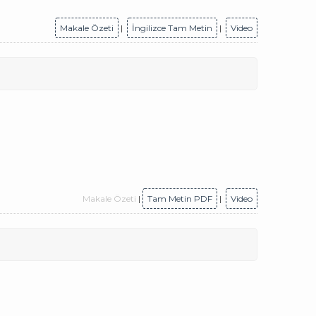
Makale Özeti
|
İngilizce Tam Metin
|
Video
Makale Özeti
|
Tam Metin PDF
|
Video