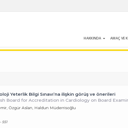
HAKKINDA
AMAÇ VE 
Cilt 47 | Sayı 7 | Ekim 2019
oji Yeterlik Bilgi Sınavı’na ilişkin görüş ve önerileri
h Board for Accreditation in Cardiology on Board Exami
emir, Özgür Aslan, Haldun Müderrisoğlu
- 551