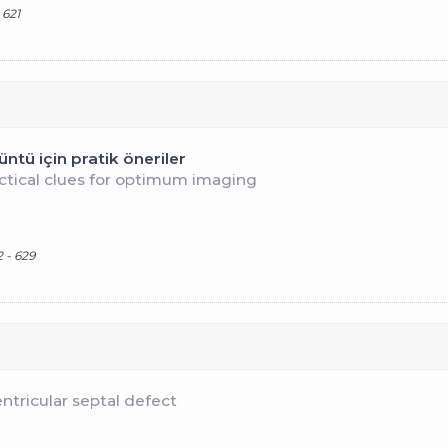
 621
üntü için pratik öneriler
actical clues for optimum imaging
2 - 629
ntricular septal defect