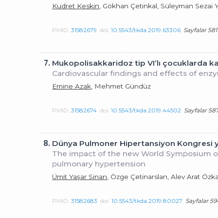
Kudret Keskin
, Gökhan Çetinkal, Süleyman Sezai Y
PMID:
31582679
doi:
10.5543/tkda.2019.63306
Sayfalar 581
7.
Mukopolisakkaridoz tip VI’lı çocuklarda k
Cardiovascular findings and effects of enz
Emine Azak
, Mehmet Gündüz
PMID:
31582674
doi:
10.5543/tkda.2019.44502
Sayfalar 587
8.
Dünya Pulmoner Hipertansiyon Kongresi ye
The impact of the new World Symposium on 
pulmonary hypertension
Ümit Yaşar Sinan
, Özge Çetinarslan, Alev Arat Öz
PMID:
31582683
doi:
10.5543/tkda.2019.80027
Sayfalar 59