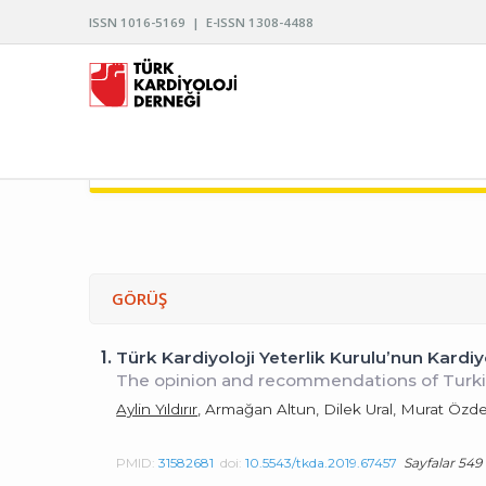
ISSN 1016-5169 | E-ISSN 1308-4488
TÜRK KARDİYOLOJİ DERNEĞİ ARŞİVİ
GÖRÜŞ
1.
Türk Kardiyoloji Yeterlik Kurulu’nun Kardiyol
The opinion and recommendations of Turkis
Aylin Yıldırır
, Armağan Altun, Dilek Ural, Murat Özd
PMID:
31582681
doi:
10.5543/tkda.2019.67457
Sayfalar 549 