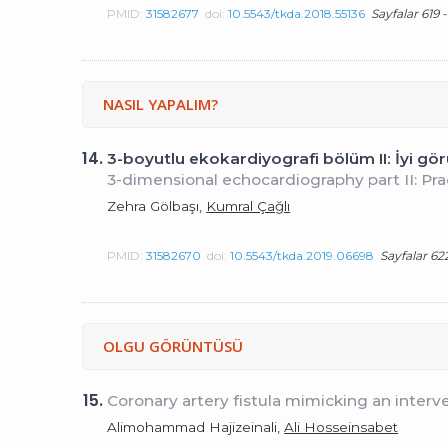
PMID:
31582677
doi:
10.5543/tkda.2018.55136
Sayfalar 619 -
NASIL YAPALIM?
14.
3-boyutlu ekokardiyografi bölüm II: İyi gör
3-dimensional echocardiography part II: Pr
Zehra Gölbaşı,
Kumral Çağlı
PMID:
31582670
doi:
10.5543/tkda.2019.06698
Sayfalar 62
OLGU GÖRÜNTÜSÜ
15.
Coronary artery fistula mimicking an interve
Alimohammad Hajizeinali,
Ali Hosseinsabet