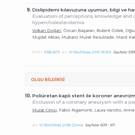
9.
Dislipidemi kılavuzuna uyumun, bilgi ve h
Evaluation of perceptions, knowledge and co
hypercholesterolemia
Volkan Doğan
, Özcan Başaran, Bülent Özlek, Oğuz
Mujdat Aktas, Mubariz Murat Resulzade, Macit Kalç
PMID:
31582673
doi:
10.5543/tkda.2019.39293
Sayfalar 599
OLGU BİLDİRİSİ
10.
Poliüretan kaplı stent ile koroner anevriz
Exclusion of a coronary aneurysm with a p
Murat Çimci
, Fabio Rigamonti, Laura Varotto, Anne
doi:
10.5543/tkda.2018.02446
Sayfalar 609 - 611