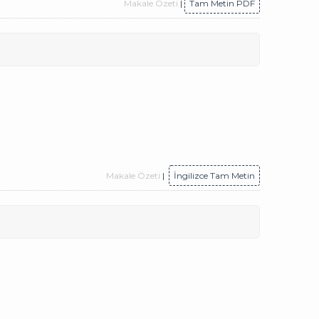
Makale Özeti
|
Tam Metin PDF
Makale Özeti
|
İngilizce Tam Metin