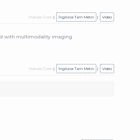
Makale Özeti
|
İngilizce Tam Metin
|
Video
osed with multimodality imaging
Makale Özeti
|
İngilizce Tam Metin
|
Video