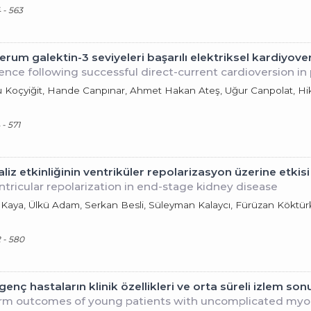
 - 563
 serum galektin-3 seviyeleri başarılı elektriksel kardi
nce following successful direct-current cardioversion in pe
u Koçyiğit, Hande Canpınar, Ahmet Hakan Ateş, Uğur Canpolat, Hi
 - 571
 etkinliğinin ventriküler repolarizasyon üzerine etkisi
tricular repolarization in end-stage kidney disease
 Kaya, Ülkü Adam, Serkan Besli, Süleyman Kalaycı, Fürüzan Köktür
2 - 580
ç hastaların klinik özellikleri ve orta süreli izlem sonu
term outcomes of young patients with uncomplicated myop