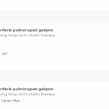
iferik polinöropati gelişimi
ving long-term statin therapy
- 553
iferik polinöropati gelişimi
ving long-term statin therapy
 Canan Tıkız