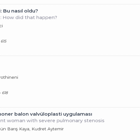
: Bu nasıl oldu?
ng: How did that happen?
ci
 615
othineni
- 618
oner balon valvüloplasti uygulaması
nant woman with severe pulmonary stenosis
gün Barış Kaya, Kudret Aytemir