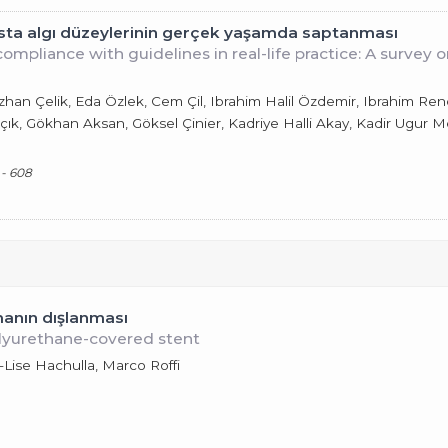
asta algı düzeylerinin gerçek yaşamda saptanması
mpliance with guidelines in real-life practice: A survey
han Çelik, Eda Özlek, Cem Çil, Ibrahim Halil Özdemir, Ibrahim Re
ık, Gökhan Aksan, Göksel Çinier, Kadriye Halli Akay, Kadir Ugur Me
 - 608
manın dışlanması
olyurethane-covered stent
-Lise Hachulla, Marco Roffi