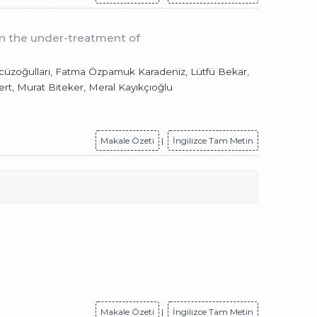
 on the under-treatment of
ncüzoğulları, Fatma Özpamuk Karadeniz, Lütfü Bekar,
rt, Murat Biteker, Meral Kayıkçıoğlu
Makale Özeti
|
İngilizce Tam Metin
Makale Özeti
|
İngilizce Tam Metin