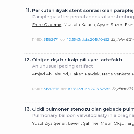
11.
Perkütan iliyak stent sonrası olan parapleji
Paraplegia after percutaneous iliac stenti
Emre Ozdemir
, Mustafa Karaca, Ayşen Suzen Ekin
PMID:
31582671
doi:
10.5543/tkda.2019.10452
Sayfalar 612 -
12.
Olağan dışı bir kalp pili uyarı artefaktı
An unusual pacing artifact
Amjad Abualsuod
, Hakan Paydak, Naga Venkata P
PMID:
31582675
doi:
10.5543/tkda.2018.52386
Sayfalar 616 
13.
Ciddi pulmoner stenozu olan gebede pulm
Pulmonary balloon valvuloplasty in a preg
Yusuf Ziya Şener
, Levent Şahiner, Metin Okşul, Er