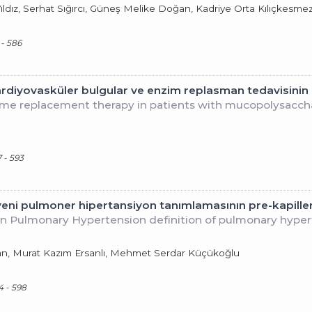
ıldız, Serhat Sığırcı, Güneş Melike Doğan, Kadriye Orta Kılıçkesme
 - 586
ardiyovasküler bulgular ve enzim replasman tedavisinin 
yme replacement therapy in patients with mucopolysaccha
 - 593
ni pulmoner hipertansiyon tanımlamasının pre-kapiller
Pulmonary Hypertension definition of pulmonary hyperte
kan, Murat Kazım Ersanlı, Mehmet Serdar Küçükoğlu
4 - 598