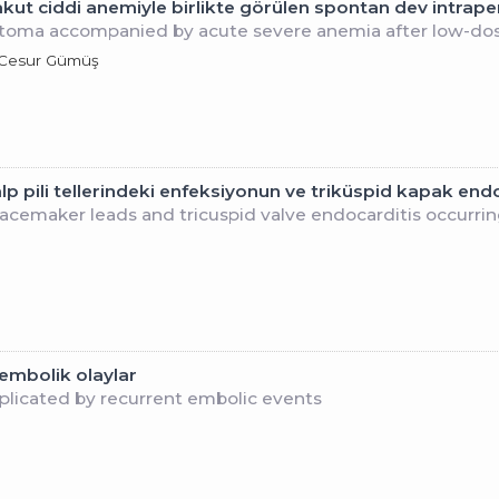
akut ciddi anemiyle birlikte görülen spontan dev intra
toma accompanied by acute severe anemia after low-dos
, Cesur Gümüş
p pili tellerindeki enfeksiyonun ve triküspid kapak endok
acemaker leads and tricuspid valve endocarditis occurrin
embolik olaylar
mplicated by recurrent embolic events