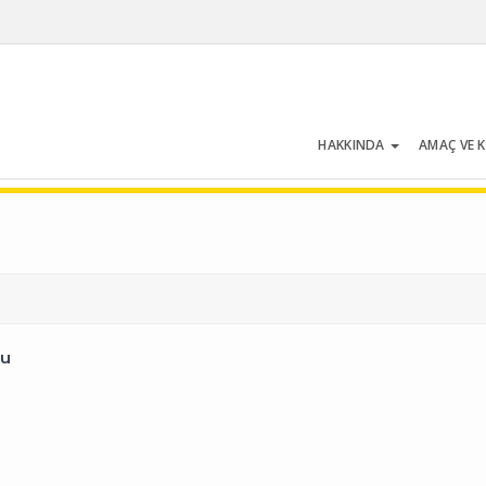
HAKKINDA
AMAÇ VE 
Cilt 35 | Sayı 6 | Eylül 2007
zu