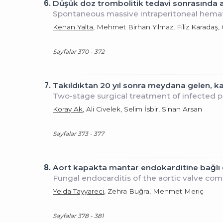
6.
Düşük doz trombolitik tedavi sonrasında 
Spontaneous massive intraperitoneal hema
Kenan Yalta
, Mehmet Birhan Yılmaz, Filiz Karadaş
Sayfalar 370 - 372
7.
Takıldıktan 20 yıl sonra meydana gelen, kal
Two-stage surgical treatment of infected p
Koray Ak
, Ali Civelek, Selim İsbir, Sinan Arsan
Sayfalar 373 - 377
8.
Aort kapakta mantar endokarditine bağlı 
Fungal endocarditis of the aortic valve co
Yelda Tayyareci
, Zehra Buğra, Mehmet Meriç
Sayfalar 378 - 381