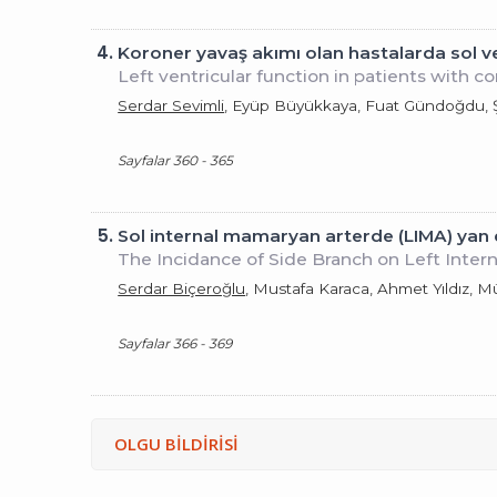
4.
Koroner yavaş akımı olan hastalarda sol v
Left ventricular function in patients with c
Serdar Sevimli
, Eyüp Büyükkaya, Fuat Gündoğdu, Şa
Sayfalar 360 - 365
5.
Sol internal mamaryan arterde (LIMA) yan da
The Incidance of Side Branch on Left Inter
Serdar Biçeroğlu
, Mustafa Karaca, Ahmet Yıldız, M
Sayfalar 366 - 369
OLGU BİLDİRİSİ