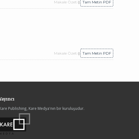
Makale Özeti
|
Tam Metin PDF
Makale Özeti
|
Tam Metin PDF
Yayıncı
Kare Publishing, Kare Medya'nın bir kuruluşudur.