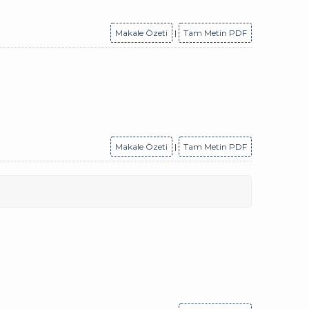
Makale Özeti
|
Tam Metin PDF
Makale Özeti
|
Tam Metin PDF