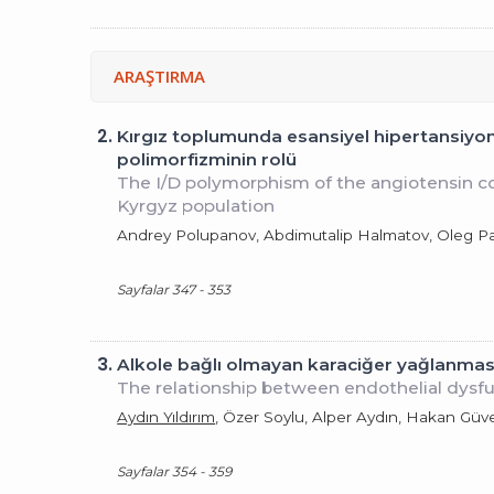
ARAŞTIRMA
2.
Kırgız toplumunda esansiyel hipertansiyon
polimorfizminin rolü
The I/D polymorphism of the angiotensin con
Kyrgyz population
Andrey Polupanov, Abdimutalip Halmatov, Oleg P
Sayfalar 347 - 353
3.
Alkole bağlı olmayan karaciğer yağlanması
The relationship between endothelial dysfun
Aydın Yıldırım
, Özer Soylu, Alper Aydın, Hakan Gü
Sayfalar 354 - 359