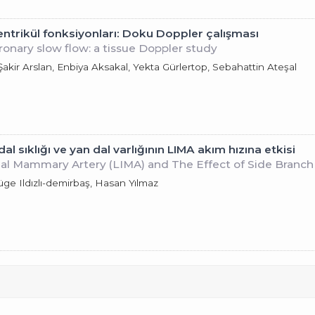
entrikül fonksiyonları: Doku Doppler çalışması
oronary slow flow: a tissue Doppler study
kir Arslan, Enbiya Aksakal, Yekta Gürlertop, Sebahattin Ateşal
l sıklığı ve yan dal varlığının LIMA akım hızına etkisi
nal Mammary Artery (LIMA) and The Effect of Side Branch
üge Ildızlı-demirbaş, Hasan Yılmaz