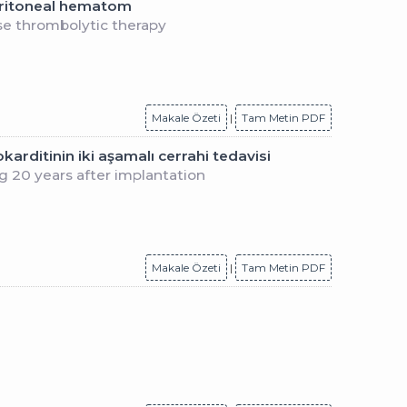
peritoneal hematom
e thrombolytic therapy
Makale Özeti
|
Tam Metin PDF
arditinin iki aşamalı cerrahi tedavisi
g 20 years after implantation
Makale Özeti
|
Tam Metin PDF