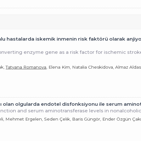
lu hastalarda iskemik inmenin risk faktörü olarak anji
verting enzyme gene as a risk factor for ischemic stroke
ak,
Tatyana Romanova
, Elena Kim, Natalia Cheskidova, Almaz Ald
 olan olgularda endotel disfonksiyonu ile serum aminotr
ction and serum aminotransferase levels in nonalcoholic 
veli, Mehmet Ergelen, Seden Çelık, Baris Güngör, Ender Özgün Çak