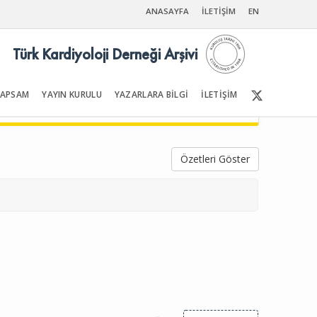
ANASAYFA
İLETİŞİM
EN
Türk Kardiyoloji Derneği Arşivi
KAPSAM
YAYIN KURULU
YAZARLARA BİLGİ
İLETİŞİM
Ön Sayfalar | İçindekiler
Özetleri Göster