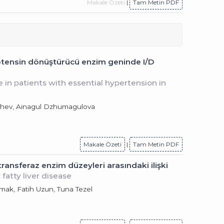
Makale Özeti
|
Tam Metin PDF
yotensin dönüştürücü enzim geninde I/D
 in patients with essential hypertension in
ashev, Ainagul Dzhumagulova
Makale Özeti
|
Tam Metin PDF
ansferaz enzim düzeyleri arasındaki ilişki
fatty liver disease
mak, Fatih Uzun, Tuna Tezel