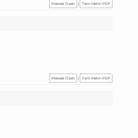
Makale Özeti
|
Tam Metin PDF
Makale Özeti
|
Tam Metin PDF