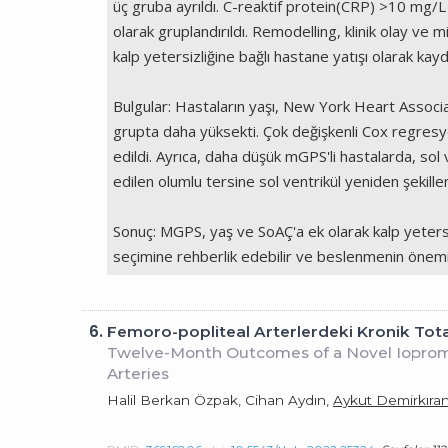
üç gruba ayrıldı. C-reaktif protein(CRP) >10 mg/L 
olarak gruplandırıldı. Remodelling, klinik olay ve
kalp yetersizliğine bağlı hastane yatışı olarak kayd
Bulgular: Hastaların yaşı, New York Heart Associ
grupta daha yüksekti. Çok değişkenli Cox regresyo
edildi. Ayrıca, daha düşük mGPS'li hastalarda, so
edilen olumlu tersine sol ventrikül yeniden şekille
Sonuç: MGPS, yaş ve SoAÇ'a ek olarak kalp yetersi
seçimine rehberlik edebilir ve beslenmenin önemin
6.
Femoro-popliteal Arterlerdeki Kronik Tota
Twelve-Month Outcomes of a Novel Iopromid
Arteries
Halil Berkan Özpak, Cihan Aydın,
Aykut Demirkıra