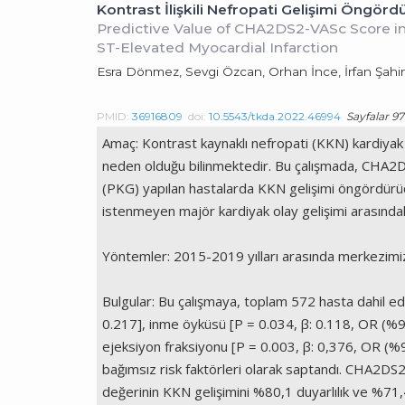
Kontrast İlişkili Nefropati Gelişimi Öngördü
Predictive Value of CHA2DS2-VASc Score in
ST-Elevated Myocardial Infarction
Esra Dönmez, Sevgi Özcan, Orhan İnce, İrfan Şahi
PMID:
36916809
doi:
10.5543/tkda.2022.46994
Sayfalar 97
Amaç: Kontrast kaynaklı nefropati (KKN) kardiyak 
neden olduğu bilinmektedir. Bu çalışmada, CHA2D
(PKG) yapılan hastalarda KKN gelişimi öngördürücü
istenmeyen majör kardiyak olay gelişimi arasındaki
Yöntemler: 2015-2019 yılları arasında merkezimize
Bulgular: Bu çalışmaya, toplam 572 hasta dahil ed
0.217], inme öyküsü [P = 0.034, β: 0.118, OR (%9
ejeksiyon fraksiyonu [P = 0.003, β: 0,376, OR (%9
bağımsız risk faktörleri olarak saptandı. CHA2DS2-
değerinin KKN gelişimini %80,1 duyarlılık ve %71,