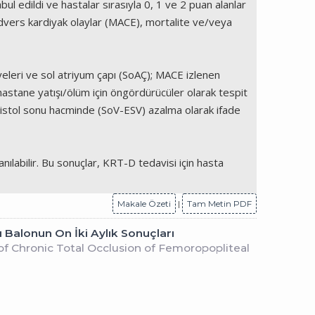
l edildi ve hastalar sırasıyla 0, 1 ve 2 puan alanlar
 advers kardiyak olaylar (MACE), mortalite ve/veya
eleri ve sol atriyum çapı (SoAÇ); MACE izlenen
astane yatışı/ölüm için öngördürücüler olarak tespit
l sistol sonu hacminde (SoV-ESV) azalma olarak ifade
ılabilir. Bu sonuçlar, KRT-D tedavisi için hasta
Makale Özeti
|
Tam Metin PDF
 Balonun On İki Aylık Sonuçları
 Chronic Total Occlusion of Femoropopliteal