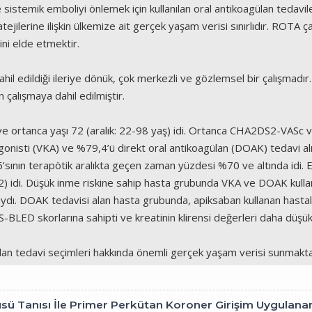
sistemik emboliyi önlemek için kullanılan oral antikoagülan tedavile
jilerine ilişkin ülkemize ait gerçek yaşam verisi sınırlıdır. ROTA ç
rini elde etmektir.
hil edildiği ileriye dönük, çok merkezli ve gözlemsel bir çalışma
 çalışmaya dahil edilmiştir.
 ortanca yaşı 72 (aralık: 22-98 yaş) idi. Ortanca CHA2DS2-VASc ve 
tagonisti (VKA) ve %79,4’ü direkt oral antikoagülan (DOAK) tedavi 
’sının terapötik aralıkta geçen zaman yüzdesi %70 ve altında idi. E
 idi. Düşük inme riskine sahip hasta grubunda VKA ve DOAK kullanı
dı. DOAK tedavisi alan hasta grubunda, apiksaban kullanan hastala
BLED skorlarına sahipti ve kreatinin klirensi değerleri daha düşük
lan tedavi seçimleri hakkında önemli gerçek yaşam verisi sunmakta
̈sü Tanısı İle Primer Perkütan Koroner Girişim Uygul