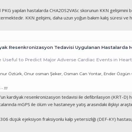
il PKG yapılan hastalarda CHA2DS2VASc skorunun KKN gelişimini bel
rmektedir. KKN gelişimi, daha uzun yoğun bakım kalış süresi ve ha
yak Resenkronizasyon Tedavisi Uygulanan Hastalarda 
Useful to Predict Major Adverse Cardiac Events in Heart
Onur Öztürk, Onur osman Şeker, Osman Can Yontar, Ender Özgün Ça
- 111
n kardiyak resenkronizasyon tedavisi ile deﬁbrilasyon (KRT-D)
larında mGPS ile ölüm ve hastaneye yatış arasındaki ilişkiyi araştı
6 düşük ejeksiyon fraksiyonlu kalp yetersizliği (DEF-KY) hastası,