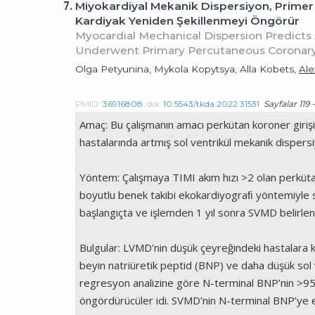
7.
Miyokardiyal Mekanik Dispersiyon, Primer
Kardiyak Yeniden Şekillenmeyi Öngörür
Myocardial Mechanical Dispersion Predicts
Underwent Primary Percutaneous Coronary
Olga Petyunina, Mykola Kopytsya, Alla Kobets,
Ale
PMID:
36916808
doi:
10.5543/tkda.2022.31531
Sayfalar 119 
Amaç: Bu çalışmanın amacı perkütan koroner girişi
hastalarında artmış sol ventrikül mekanik dispersi
Yöntem: Çalışmaya TIMI akım hızı >2 olan perkütan
boyutlu benek takibi ekokardiyograﬁ yöntemiyle sol
başlangıçta ve işlemden 1 yıl sonra SVMD belirlend
Bulgular: LVMD’nin düşük çeyreğindeki hastalara k
beyin natriüretik peptid (BNP) ve daha düşük sol v
regresyon analizine göre N-terminal BNP’nin >95
öngördürücüler idi. SVMD’nin N-terminal BNP’ye ekl