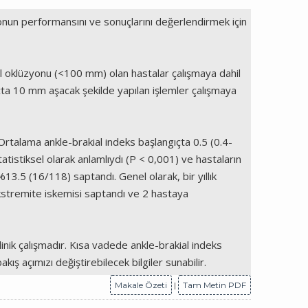
alonun performansını ve sonuçlarını değerlendirmek için
al oklüzyonu (<100 mm) olan hastalar çalışmaya dahil
i uçta 10 mm aşacak şekilde yapılan işlemler çalışmaya
Ortalama ankle-brakial indeks başlangıçta 0.5 (0.4-
tatistiksel olarak anlamlıydı (P < 0,001) ve hastaların
13.5 (16/118) saptandı. Genel olarak, bir yıllık
ekstremite iskemisi saptandı ve 2 hastaya
linik çalışmadır. Kısa vadede ankle-brakial indeks
ış açımızı değiştirebilecek bilgiler sunabilir.
Makale Özeti
|
Tam Metin PDF