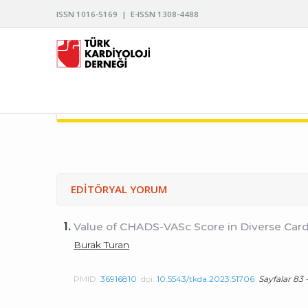
ISSN 1016-5169 | E-ISSN 1308-4488
TÜRK KARDİYOLOJİ DERNEĞİ ARŞİVİ
EDİTÖRYAL YORUM
1.
Value of CHADS-VASc Score in Diverse Card
Burak Turan
PMID:
36916810
doi:
10.5543/tkda.2023.51706
Sayfalar 83 