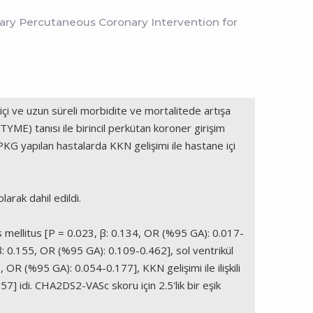
ary Percutaneous Coronary Intervention for
içi ve uzun süreli morbidite ve mortalitede artışa
E) tanısı ile birincil perkütan koroner girişim
KG yapılan hastalarda KKN gelişimi ile hastane içi
arak dahil edildi.
s mellitus [P = 0.023, β: 0.134, OR (%95 GA): 0.017-
: 0.155, OR (%95 GA): 0.109-0.462], sol ventrikül
R (%95 GA): 0.054-0.177], KKN gelişimi ile ilişkili
7] idi. CHA2DS2-VASc skoru için 2.5'lik bir eşik