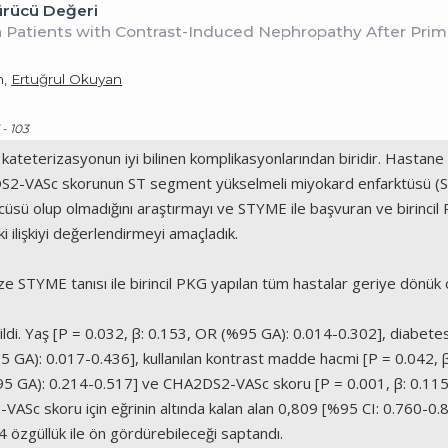
rücü Değeri
 Patients with Contrast-Induced Nephropathy After Prim
n,
Ertuğrul Okuyan
 - 103
kateterizasyonun iyi bilinen komplikasyonlarından biridir. Hastane 
S2-VASc skorunun ST segment yükselmeli miyokard enfarktüsü (STYM
sü olup olmadığını araştırmayı ve STYME ile başvuran ve birincil P
 ilişkiyi değerlendirmeyi amaçladık.
 STYME tanısı ile birincil PKG yapılan tüm hastalar geriye dönük ol
ildi. Yaş [P = 0.032, β: 0.153, OR (%95 GA): 0.014-0.302], diabete
5 GA): 0.017-0.436], kullanılan kontrast madde hacmi [P = 0.042, β
5 GA): 0.214-0.517] ve CHA2DS2-VASc skoru [P = 0.001, β: 0.115, O
VASc skoru için eğrinin altında kalan alan 0,809 [%95 CI: 0.760-0.85
4 özgüllük ile ön gördürebileceği saptandı.