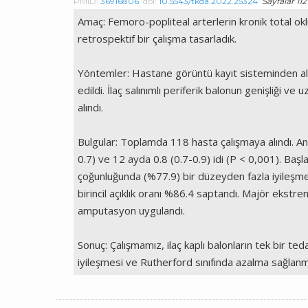
PMID:
36916806
doi:
10.5543/tkda.2022.25324
Sayfalar 112 
Amaç: Femoro-popliteal arterlerin kronik total okl
retrospektif bir çalışma tasarladık.
Yöntemler: Hastane görüntü kayıt sisteminden alt 
edildi. İlaç salınımlı periferik balonun genişliği 
alındı.
Bulgular: Toplamda 118 hasta çalışmaya alındı. Ank
0.7) ve 12 ayda 0.8 (0.7-0.9) idi (P < 0,001). Başl
çoğunluğunda (%77.9) bir düzeyden fazla iyileşme v
birincil açıklık oranı %86.4 saptandı. Majör ekst
amputasyon uygulandı.
Sonuç: Çalışmamız, ilaç kaplı balonların tek bir te
iyileşmesi ve Rutherford sınıfında azalma sağlanmış