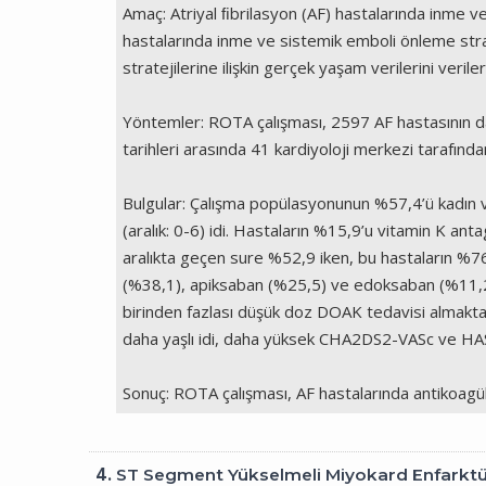
Amaç: Atriyal ﬁbrilasyon (AF) hastalarında inme ve 
hastalarında inme ve sistemik emboli önleme strate
stratejilerine ilişkin gerçek yaşam verilerini verile
Yöntemler: ROTA çalışması, 2597 AF hastasının da
tarihleri arasında 41 kardiyoloji merkezi tarafından
Bulgular: Çalışma popülasyonunun %57,4’ü kadın ve
(aralık: 0-6) idi. Hastaların %15,9’u vitamin K an
aralıkta geçen sure %52,9 iken, bu hastaların %76
(%38,1), apiksaban (%25,5) ve edoksaban (%11,2)
birinden fazlası düşük doz DOAK tedavisi almaktay
daha yaşlı idi, daha yüksek CHA2DS2-VASc ve HAS-
Sonuç: ROTA çalışması, AF hastalarında antikoagü
4.
ST Segment Yükselmeli Miyokard Enfarktu