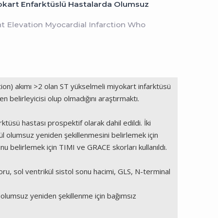
yokart Enfarktüslü Hastalarda Olumsuz
t Elevation Myocardial Infarction Who
ion) akımı >2 olan ST yükselmeli miyokart infarktüsü
belirleyicisi olup olmadığını araştırmaktı.
üsü hastası prospektif olarak dahil edildi. İki
ül olumsuz yeniden şekillenmesini belirlemek için
u belirlemek için TIMI ve GRACE skorları kullanıldı.
u, sol ventrikül sistol sonu hacimi, GLS, N-terminal
olumsuz yeniden şekillenme için bağımsız