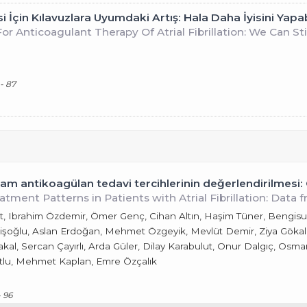
 İçin Kılavuzlara Uyumdaki Artış: Hala Daha İyisini Yapab
 Anticoagulant Therapy Of Atrial Fibrillation: We Can Sti
 - 87
şam antikoagülan tedavi tercihlerinin değerlendirilmesi:
tment Patterns in Patients with Atrial Fibrillation: Dat
rat, Ibrahim Özdemir, Ömer Genç, Cihan Altın, Haşim Tüner, Bengisu 
İbişoğlu, Aslan Erdoğan, Mehmet Özgeyik, Mevlüt Demir, Ziya Göka
al, Sercan Çayırlı, Arda Güler, Dilay Karabulut, Onur Dalgıç, Os
rtlu, Mehmet Kaplan, Emre Özçalık
- 96