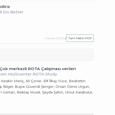
iliriz
ll Do Better
Makale Özeti
|
Tam Metin PDF
 Çok merkezli ROTA Çalışması verileri
a from Multicenter ROTA Study
Keskin Meriç, Ali Çoner, Elif İlkay Yüce, Bedrettin
lp Bilgel, Büşra Güvendi Şengör, Örsan Deniz Urgun,
man Uzman, Bektaş Murat, Şeyda Şahin, Umut Karabulut,