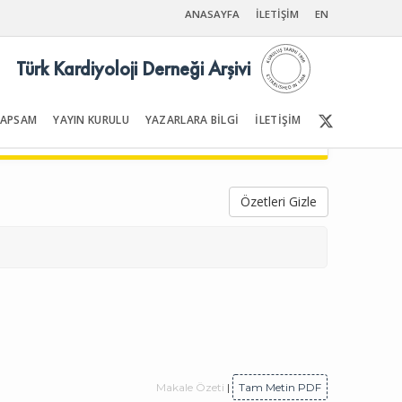
ANASAYFA
İLETİŞİM
EN
Türk Kardiyoloji Derneği Arşivi
KAPSAM
YAYIN KURULU
YAZARLARA BİLGİ
İLETİŞİM
Ön Sayfalar | İçindekiler
Özetleri Gizle
Makale Özeti
|
Tam Metin PDF