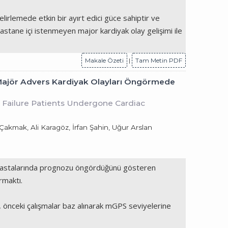
irlemede etkin bir ayırt edici güce sahiptir ve
stane içi istenmeyen major kardiyak olay gelişimi ile
Makale Özeti
|
Tam Metin PDF
Majör Advers Kardiyak Olayları Öngörmede
 Failure Patients Undergone Cardiac
kmak, Ali Karagöz, İrfan Şahin, Uğur Arslan
 hastalarında prognozu öngördüğünü gösteren
rmaktı.
 önceki çalışmalar baz alınarak mGPS seviyelerine