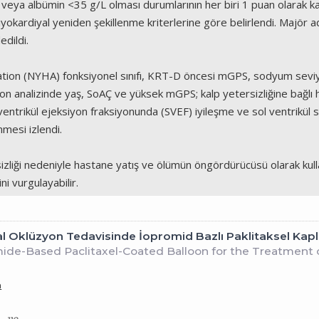
veya albümin <35 g/L olması durumlarının her biri 1 puan olarak kabu
 miyokardiyal yeniden şekillenme kriterlerine göre belirlendi. Majör
edildi.
ation (NYHA) fonksiyonel sınıfı, KRT-D öncesi mGPS, sodyum seviy
n analizinde yaş, SoAÇ ve yüksek mGPS; kalp yetersizliğine bağlı h
l ventrikül ejeksiyon fraksiyonunda (SVEF) iyileşme ve sol ventrikü
nmesi izlendi.
zliği nedeniyle hastane yatış ve ölümün öngördürücüsü olarak kullan
i vurgulayabilir.
l Oklüzyon Tedavisinde İopromid Bazlı Paklitaksel Kaplı
e-Based Paclitaxel-Coated Balloon for the Treatment of
n