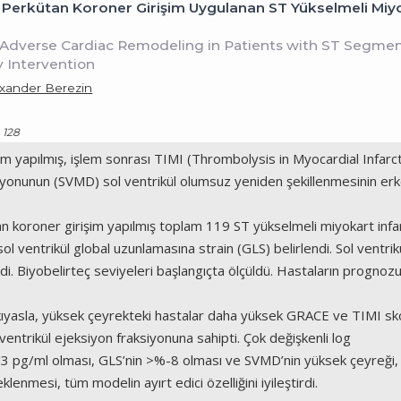
 Perkütan Koroner Girişim Uygulanan ST Yükselmeli Mi
 Adverse Cardiac Remodeling in Patients with ST Segmen
 Intervention
xander Berezin
- 128
m yapılmış, işlem sonrası TIMI (Thrombolysis in Myocardial Infarct
yonunun (SVMD) sol ventrikül olumsuz yeniden şekillenmesinin erken 
 koroner girişim yapılmış toplam 119 ST yükselmeli miyokart infarkt
 ventrikül global uzunlamasına strain (GLS) belirlendi. Sol ventrik
i. Biyobelirteç seviyeleri başlangıçta ölçüldü. Hastaların prognozun
ıyasla, yüksek çeyrekteki hastalar daha yüksek GRACE ve TIMI skor
entrikül ejeksiyon fraksiyonuna sahipti. Çok değişkenli log
3 pg/ml olması, GLS’nin >%-8 olması ve SVMD’nin yüksek çeyreği, 
enmesi, tüm modelin ayırt edici özelliğini iyileştirdi.