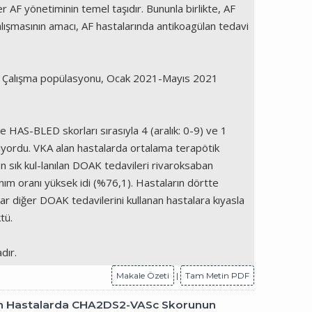
r AF yönetiminin temel taşıdır. Bununla birlikte, AF
alışmasının amacı, AF hastalarında antikoagülan tedavi
dır. Çalışma popülasyonu, Ocak 2021-Mayıs 2021
HAS-BLED skorları sırasıyla 4 (aralık: 0-9) ve 1
alıyordu. VKA alan hastalarda ortalama terapötik
n sık kul-lanılan DOAK tedavileri rivaroksaban
m oranı yüksek idi (%76,1). Hastaların dörtte
r diğer DOAK tedavilerini kullanan hastalara kıyasla
tü.
dır.
Makale Özeti
|
Tam Metin PDF
anan Hastalarda CHA2DS2-VASc Skorunun