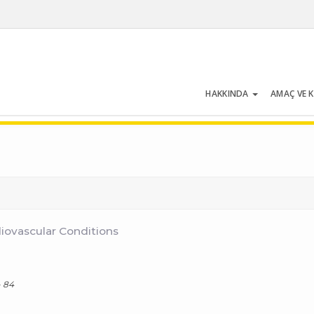
HAKKINDA
AMAÇ VE 
Cilt 51 | Sayı 2 | Mart 2023
iovascular Conditions
- 84