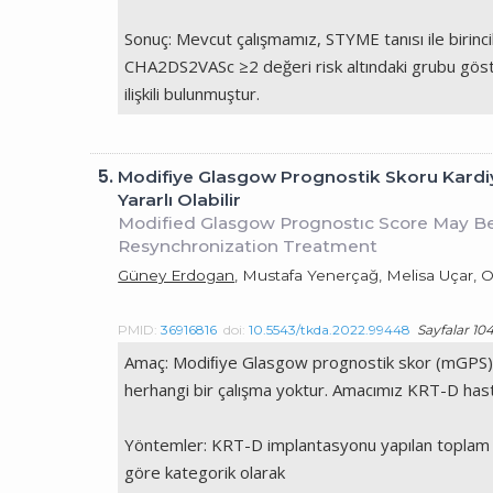
Sonuç: Mevcut çalışmamız, STYME tanısı ile birinc
CHA2DS2VASc ≥2 değeri risk altındaki grubu göste
ilişkili bulunmuştur.
5.
Modifiye Glasgow Prognostik Skoru Kardi
Yararlı Olabilir
Modified Glasgow Prognostıc Score May Be 
Resynchronization Treatment
Güney Erdogan
, Mustafa Yenerçağ, Melisa Uçar, 
PMID:
36916816
doi:
10.5543/tkda.2022.99448
Sayfalar 104 
Amaç: Modiﬁye Glasgow prognostik skor (mGPS)’u
herhangi bir çalışma yoktur. Amacımız KRT-D hasta
Yöntemler: KRT-D implantasyonu yapılan toplam 30
göre kategorik olarak