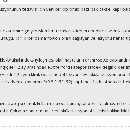
- 118
üzyonunun tedavisi için yeni bir iopromid bazlı paklitaksel kaplı b
ekstrimite girişim işlemleri taranarak femoropopliteal kronik tot
ve uzunluğu, 1: 1'lik bir damar/balon oranı sağlayan ve lezyonu her ik
le-brakial indeks iyileşmesi olan hastaların oranı %89.8 saptandı. 
angıç ile 12 ay arasındaki Rutherford kategorisindeki değişiklikler is
ardı. 12 ayda klinik odaklı hedef lezyon revaskülarizasyon oranı %
remite advers olay oranı %9.8 (16/162) saptandı. 14 hastada akut 
davi stratejisi olarak kullanımına odaklanan, randomize olmayan bir k
tır. Çalışma sonuçlarımız revaskülarizasyon stratejisi hakkındaki bak