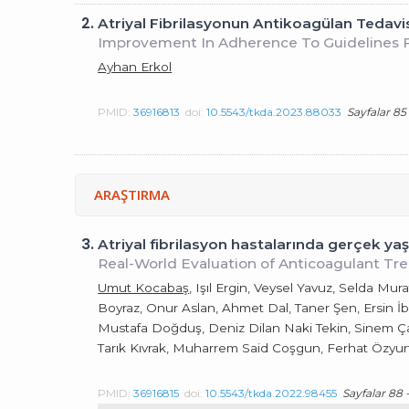
2.
Atriyal Fibrilasyonun Antikoagülan Tedavisi
Improvement In Adherence To Guidelines For
Ayhan Erkol
PMID:
36916813
doi:
10.5543/tkda.2023.88033
Sayfalar 85
ARAŞTIRMA
3.
Atriyal fibrilasyon hastalarında gerçek ya
Real-World Evaluation of Anticoagulant Trea
Umut Kocabaş
, Işıl Ergin, Veysel Yavuz, Selda Mu
Boyraz, Onur Aslan, Ahmet Dal, Taner Şen, Ersin 
Mustafa Doğduş, Deniz Dilan Naki Tekin, Sinem Çak
Tarık Kıvrak, Muharrem Said Coşgun, Ferhat Özyu
PMID:
36916815
doi:
10.5543/tkda.2022.98455
Sayfalar 88 