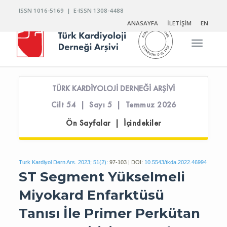
ISSN 1016-5169 | E-ISSN 1308-4488
ANASAYFA
İLETİŞİM
EN
Toggle n
TÜRK KARDİYOLOJİ DERNEĞİ ARŞİVİ
Cilt 54 | Sayı 5 | Temmuz 2026
Ön Sayfalar | İçindekiler
Turk Kardiyol Dern Ars. 2023; 51(2):
97-103 | DOI:
10.5543/tkda.2022.46994
ST Segment Yükselmeli
Miyokard Enfarktüsü
Tanısı İle Primer Perkütan