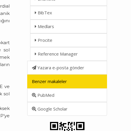
rdial
BibTex
anik
ığını
Medlars
Procite
okart
e sol
Reference Manager
lemek
ların
Yazara e-posta gönder
Benzer makaleler
CE ve
k sol
PubMed
ksek
Google Scholar
P’ye