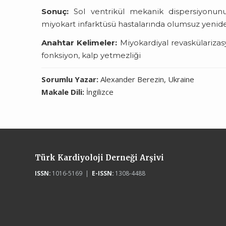
Sonuç:
Sol ventrikül mekanik dispersiyonunu
miyokart infarktüsü hastalarında olumsuz yeniden
Anahtar Kelimeler:
Miyokardiyal revaskülarizas
fonksiyon, kalp yetmezliği
Sorumlu Yazar:
Alexander Berezin, Ukraine
Makale Dili:
İngilizce
Türk Kardiyoloji Derneği Arşivi
ISSN:
1016-5169 |
E-ISSN:
1308-4488