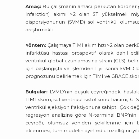
Amaç:
Bu çalışmanın amacı perkütan koroner gir
Infarction) akımı >2 olan ST yükselmeli miy
dispersiyonunun (SVMD) sol ventrikül olumsuz
araştırmaktı.
Yöntem:
Çalışmaya TIMI akım hızı >2 olan perkü
infarktüsü hastası prospektif olarak dahil ed
ventrikül global uzunlamasına strain (GLS) beli
için başlangıçta ve işlemden 1 yıl sonra SVMD be
prognozunu belirlemek için TIMI ve GRACE skorla
Bulgular:
LVMD’nin düşük çeyreğindeki hastala
TIMI skoru, sol ventrikül sistol sonu hacimi, G
ventrikül ejeksiyon fraksiyonuna sahipti. Çok değ
regresyon analizine göre N-terminal BNP’nin
çeyreği, olumsuz yeniden şekillenme için 
eklenmesi, tüm modelin ayırt edici özelliğini iyile