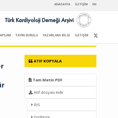
ANASAYFA
İLETİŞİM
EN
Türk Kardiyoloji Derneği Arşivi
KAPSAM
YAYIN KURULU
YAZARLARA BİLGİ
İLETİŞİM
Ön Sayfalar | İçindekiler
ATIF KOPYALA
r
Tam Metin PDF
ür
Atıf dosyası indir
RIS
EndNote