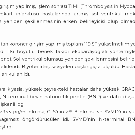
işim yapılmış, işlem sonrası TIMI (Thrombolysis in Myoca
okart infarktüsü hastalarında artmış sol ventrikül mek
 yeniden şekillenmesinin erken belirleyicisi olup olmad
tan koroner girişim yapılmış toplam 119 ST yükselmeli miy
ildi. İki boyutlu benek takibi ekokardiyograﬁ yöntemiyl
rlendi. Sol ventrikül olumsuz yeniden şekillenmesini belir
lirlendi. Biyobelirteç seviyeleri başlangıçta ölçüldü. Hasta
rı kullanıldı.
ra kıyasla, yüksek çeyrekteki hastalar daha yüksek GRA
LS, N-terminal beyin natriüretik peptid (BNP) ve daha düşü
işkenli log
 >953 pg/ml olması, GLS’nin >%-8 olması ve SVMD’nin yü
bağımsız öngördürücüler idi. SVMD’nin N-terminal BN
ştirdi.