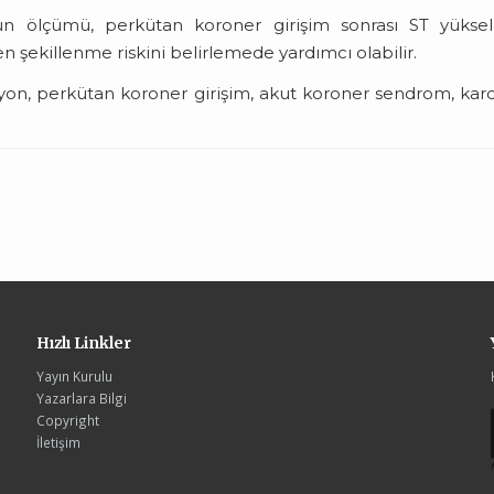
n ölçümü, perkütan koroner girişim sonrası ST yüksel
 şekillenme riskini belirlemede yardımcı olabilir.
yon, perkütan koroner girişim, akut koroner sendrom, kar
Hızlı Linkler
Yayın Kurulu
Yazarlara Bilgi
Copyright
İletişim