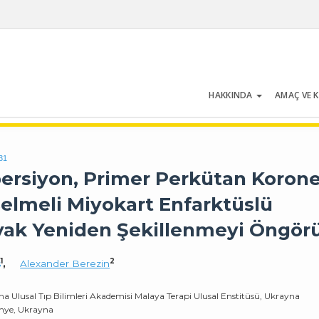
HAKKINDA
AMAÇ VE 
Cilt 54 | Sayı 5 | Temmuz 2026
31
ersiyon, Primer Perkütan Korone
elmeli Miyokart Enfarktüslü
yak Yeniden Şekillenmeyi Öngör
1
2
s
,
Alexander Berezin
na Ulusal Tıp Bilimleri Akademisi Malaya Terapi Ulusal Enstitüsü, Ukrayna
zhye, Ukrayna