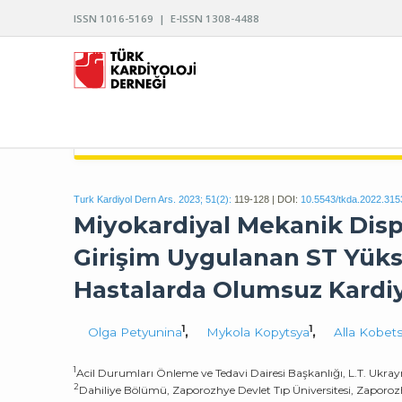
ISSN 1016-5169 | E-ISSN 1308-4488
TÜRK KARDİYOLOJİ DERNEĞİ ARŞİVİ
Turk Kardiyol Dern Ars. 2023; 51(2):
119-128 | DOI:
10.5543/tkda.2022.315
Miyokardiyal Mekanik Disp
Girişim Uygulanan ST Yüks
Hastalarda Olumsuz Kardi
1
1
Olga Petyunina
,
Mykola Kopytsya
,
Alla Kobet
1
Acil Durumları Önleme ve Tedavi Dairesi Başkanlığı, L.T. Ukray
2
Dahiliye Bölümü, Zaporozhye Devlet Tıp Üniversitesi, Zaporo