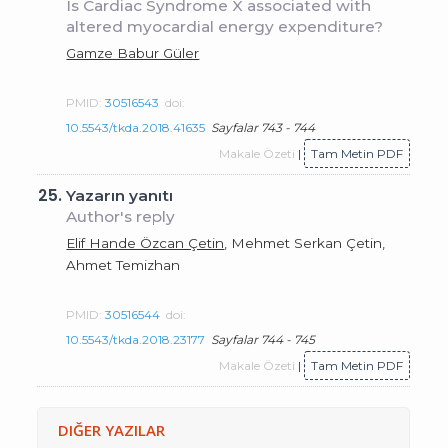
Is Cardiac Syndrome X associated with
altered myocardial energy expenditure?
Gamze Babur Güler
PMID:
30516543
doi:
10.5543/tkda.2018.41635
Sayfalar 743 - 744
Makale Özeti
|
Tam Metin PDF
25.
Yazarın yanıtı
Author's reply
Elif Hande Özcan Çetin
, Mehmet Serkan Çetin,
Ahmet Temizhan
PMID:
30516544
doi:
10.5543/tkda.2018.23177
Sayfalar 744 - 745
Makale Özeti
|
Tam Metin PDF
DIĞER YAZILAR