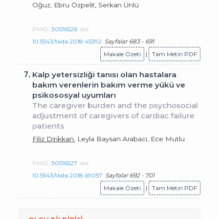
Oğuz, Ebru Özpelit, Serkan Ünlü
PMID:
30516526
doi:
10.5543/tkda.2018.45392
Sayfalar 683 - 691
Makale Özeti
|
Tam Metin PDF
7.
Kalp yetersizliği tanısı olan hastalara
bakım verenlerin bakım verme yükü ve
psikososyal uyumları
The caregiver burden and the psychosocial
adjustment of caregivers of cardiac failure
patients
Filiz Dirikkan
, Leyla Baysan Arabacı, Ece Mutlu
PMID:
30516527
doi:
10.5543/tkda.2018.69057
Sayfalar 692 - 701
Makale Özeti
|
Tam Metin PDF