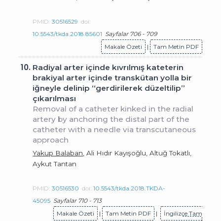
PMID:
30516529
doi:
10.5543/tkda.2018.85601
Sayfalar 706 - 709
Makale Özeti
|
Tam Metin PDF
10.
Radiyal arter içinde kıvrılmış kateterin
brakiyal arter içinde transkütan yolla bir
iğneyle delinip “gerdirilerek düzeltilip”
çıkarılması
Removal of a catheter kinked in the radial
artery by anchoring the distal part of the
catheter with a needle via transcutaneous
approach
Yakup Balaban
, Ali Hıdır Kayışoğlu, Altuğ Tokatlı,
Aykut Tantan
PMID:
30516530
doi:
10.5543/tkda.2018.TKDA-
45095
Sayfalar 710 - 713
Makale Özeti
|
Tam Metin PDF
|
İngilizce Tam