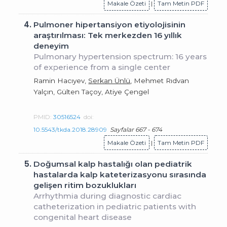
Makale Özeti
|
Tam Metin PDF
4.
Pulmoner hipertansiyon etiyolojisinin
araştırılması: Tek merkezden 16 yıllık
deneyim
Pulmonary hypertension spectrum: 16 years
of experience from a single center
Ramin Hacıyev,
Serkan Ünlü
, Mehmet Rıdvan
Yalçın, Gülten Taçoy, Atiye Çengel
PMID:
30516524
doi:
10.5543/tkda.2018.28909
Sayfalar 667 - 674
Makale Özeti
|
Tam Metin PDF
5.
Doğumsal kalp hastalığı olan pediatrik
hastalarda kalp kateterizasyonu sırasında
gelişen ritim bozuklukları
Arrhythmia during diagnostic cardiac
catheterization in pediatric patients with
congenital heart disease