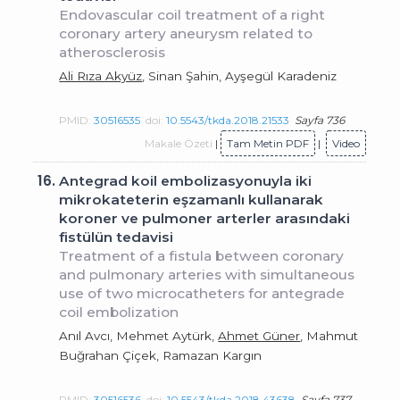
Endovascular coil treatment of a right
coronary artery aneurysm related to
atherosclerosis
Ali Rıza Akyüz
, Sinan Şahin, Ayşegül Karadeniz
PMID:
30516535
doi:
10.5543/tkda.2018.21533
Sayfa 736
Makale Özeti
|
Tam Metin PDF
|
Video
16.
Antegrad koil embolizasyonuyla iki
mikrokateterin eşzamanlı kullanarak
koroner ve pulmoner arterler arasındaki
fistülün tedavisi
Treatment of a fistula between coronary
and pulmonary arteries with simultaneous
use of two microcatheters for antegrade
coil embolization
Anıl Avcı, Mehmet Aytürk,
Ahmet Güner
, Mahmut
Buğrahan Çiçek, Ramazan Kargın
PMID:
30516536
doi:
10.5543/tkda.2018.43638
Sayfa 737