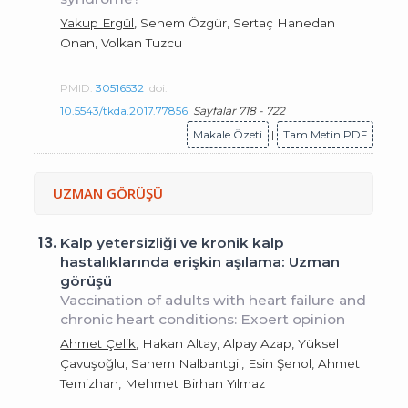
Yakup Ergül
, Senem Özgür, Sertaç Hanedan
Onan, Volkan Tuzcu
PMID:
30516532
doi:
10.5543/tkda.2017.77856
Sayfalar 718 - 722
Makale Özeti
|
Tam Metin PDF
UZMAN GÖRÜŞÜ
13.
Kalp yetersizliği ve kronik kalp
hastalıklarında erişkin aşılama: Uzman
görüşü
Vaccination of adults with heart failure and
chronic heart conditions: Expert opinion
Ahmet Çelik
, Hakan Altay, Alpay Azap, Yüksel
Çavuşoğlu, Sanem Nalbantgil, Esin Şenol, Ahmet
Temizhan, Mehmet Birhan Yılmaz