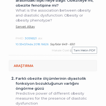
arasındaki ilişki neye bağlı: Obeziteye mi,
obezite fenotipine mi?
What is the association between obesity
and diastolic dysfunction: Obesity or
obesity phenotype?
Servet Altay
PMID:
30516521
doi:
10.5543/tkda.2018.16626
Sayfalar 649 - 650
Makale Özeti
|
Tam Metin PDF
ARAŞTIRMA
2.
Farklı obezite ölçümlerinin diyastolik
fonksiyon bozukluğunun varlığını
öngörme gücü
Predictive power of different obesity
measures for the presence of diastolic
dysfunction