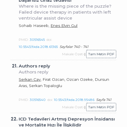
başarısız cihaz tedavisi
Where is the missing piece of the puzzle?
Failed device therapy in patients with left
ventricular assist device
Sohaib Haseeb,
Enes Elvin Gul
PMID:
30516545
doi:
10.5543/tkda.2018.61365
Sayfalar 740 - 741
Makale Özeti
|
Tam Metin PDF
21.
Authors reply
Authors reply
Serkan Cay
, Firat Ozcan, Ozcan Ozeke, Dursun
Aras, Serkan Topaloglu
PMID:
30516540
doi:
10.5543/tkda.2018.95486
Sayfa 741
Makale Özeti
|
Tam Metin PDF
22.
ICD Tedavileri Artmış Depresyon İnsidansı
ve Mortalite Hızı İle İlişkilidir