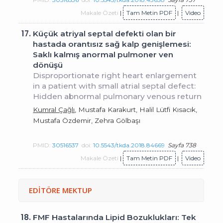
Makale Özeti
|
Tam Metin PDF
|
Video
17.
Küçük atriyal septal defekti olan bir
hastada orantısız sağ kalp genişlemesi:
Saklı kalmış anormal pulmoner ven
dönüşü
Disproportionate right heart enlargement
in a patient with small atrial septal defect:
Hidden abnormal pulmonary venous return
Kumral Çağlı
, Mustafa Karakurt, Halil Lütfi Kısacık,
Mustafa Özdemir, Zehra Gölbaşı
PMID:
30516537
doi:
10.5543/tkda.2018.84669
Sayfa 738
Makale Özeti
|
Tam Metin PDF
|
Video
EDİTÖRE MEKTUP
18.
FMF Hastalarında Lipid Bozuklukları: Tek