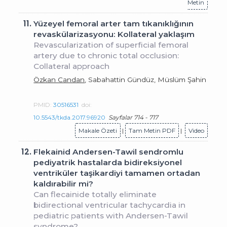
Metin
11.
Yüzeyel femoral arter tam tıkanıklığının
revaskülarizasyonu: Kollateral yaklaşım
Revascularization of superficial femoral
artery due to chronic total occlusion:
Collateral approach
Özkan Candan
, Sabahattin Gündüz, Müslüm Şahin
PMID:
30516531
doi:
10.5543/tkda.2017.96920
Sayfalar 714 - 717
Makale Özeti
|
Tam Metin PDF
|
Video
12.
Flekainid Andersen-Tawil sendromlu
pediyatrik hastalarda bidireksiyonel
ventriküler taşikardiyi tamamen ortadan
kaldırabilir mi?
Can flecainide totally eliminate
bidirectional ventricular tachycardia in
pediatric patients with Andersen-Tawil
syndrome?