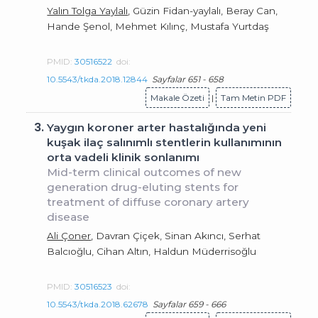
Yalın Tolga Yaylalı
, Güzin Fidan-yaylalı, Beray Can,
Hande Şenol, Mehmet Kılınç, Mustafa Yurtdaş
PMID:
30516522
doi:
10.5543/tkda.2018.12844
Sayfalar 651 - 658
Makale Özeti
|
Tam Metin PDF
3.
Yaygın koroner arter hastalığında yeni
kuşak ilaç salınımlı stentlerin kullanımının
orta vadeli klinik sonlanımı
Mid-term clinical outcomes of new
generation drug-eluting stents for
treatment of diffuse coronary artery
disease
Ali Çoner
, Davran Çiçek, Sinan Akıncı, Serhat
Balcıoğlu, Cihan Altın, Haldun Müderrisoğlu
PMID:
30516523
doi:
10.5543/tkda.2018.62678
Sayfalar 659 - 666