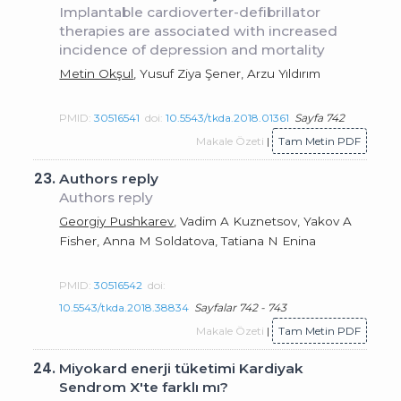
Implantable cardioverter-defibrillator
therapies are associated with increased
incidence of depression and mortality
Metin Okşul
, Yusuf Ziya Şener, Arzu Yıldırım
PMID:
30516541
doi:
10.5543/tkda.2018.01361
Sayfa 742
Makale Özeti
|
Tam Metin PDF
23.
Authors reply
Authors reply
Georgiy Pushkarev
, Vadim A Kuznetsov, Yakov A
Fisher, Anna M Soldatova, Tatiana N Enina
PMID:
30516542
doi:
10.5543/tkda.2018.38834
Sayfalar 742 - 743
Makale Özeti
|
Tam Metin PDF
24.
Miyokard enerji tüketimi Kardiyak
Sendrom X'te farklı mı?