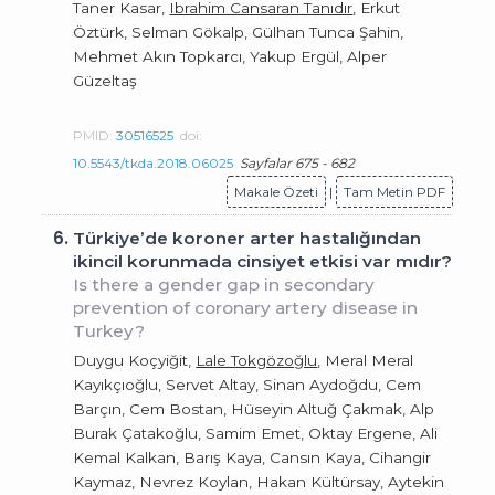
Taner Kasar,
Ibrahim Cansaran Tanıdır
, Erkut
Öztürk, Selman Gökalp, Gülhan Tunca Şahin,
Mehmet Akın Topkarcı, Yakup Ergül, Alper
Güzeltaş
PMID:
30516525
doi:
10.5543/tkda.2018.06025
Sayfalar 675 - 682
Makale Özeti
|
Tam Metin PDF
6.
Türkiye’de koroner arter hastalığından
ikincil korunmada cinsiyet etkisi var mıdır?
Is there a gender gap in secondary
prevention of coronary artery disease in
Turkey?
Duygu Koçyiğit,
Lale Tokgözoğlu
, Meral Meral
Kayıkçıoğlu, Servet Altay, Sinan Aydoğdu, Cem
Barçın, Cem Bostan, Hüseyin Altuğ Çakmak, Alp
Burak Çatakoğlu, Samim Emet, Oktay Ergene, Ali
Kemal Kalkan, Barış Kaya, Cansın Kaya, Cihangir
Kaymaz, Nevrez Koylan, Hakan Kültürsay, Aytekin