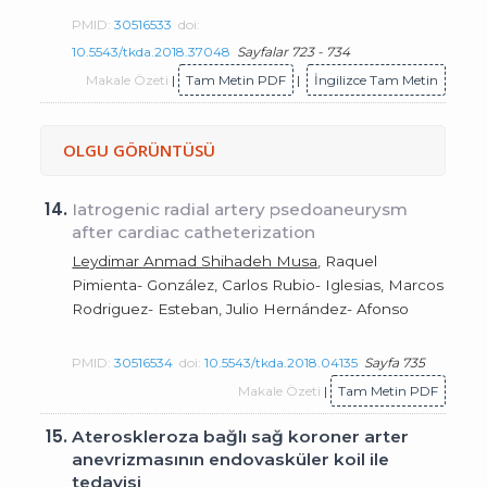
PMID:
30516533
doi:
10.5543/tkda.2018.37048
Sayfalar 723 - 734
Makale Özeti
|
Tam Metin PDF
|
İngilizce Tam Metin
OLGU GÖRÜNTÜSÜ
14.
Iatrogenic radial artery psedoaneurysm
after cardiac catheterization
Leydimar Anmad Shihadeh Musa
, Raquel
Pimienta- González, Carlos Rubio- Iglesias, Marcos
Rodriguez- Esteban, Julio Hernández- Afonso
PMID:
30516534
doi:
10.5543/tkda.2018.04135
Sayfa 735
Makale Özeti
|
Tam Metin PDF
15.
Ateroskleroza bağlı sağ koroner arter
anevrizmasının endovasküler koil ile
tedavisi