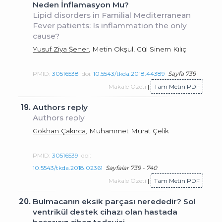
Neden İnflamasyon Mu?
Lipid disorders in Familial Mediterranean
Fever patients: Is inflammation the only
cause?
Yusuf Ziya Şener
, Metin Okşul, Gül Sinem Kılıç
PMID:
30516538
doi:
10.5543/tkda.2018.44389
Sayfa 739
Makale Özeti
|
Tam Metin PDF
19.
Authors reply
Authors reply
Gökhan Çakırca
, Muhammet Murat Çelik
PMID:
30516539
doi:
10.5543/tkda.2018.02361
Sayfalar 739 - 740
Makale Özeti
|
Tam Metin PDF
20.
Bulmacanın eksik parçası nerededir? Sol
ventrikül destek cihazı olan hastada