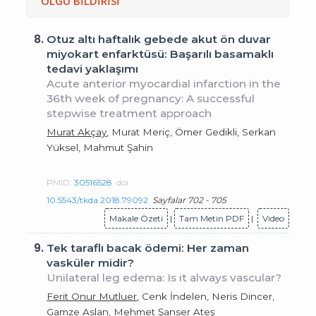
OLGU BİLDİRİSİ
8.
Otuz altı haftalık gebede akut ön duvar
miyokart enfarktüsü: Başarılı basamaklı
tedavi yaklaşımı
Acute anterior myocardial infarction in the
36th week of pregnancy: A successful
stepwise treatment approach
Murat Akçay
, Murat Meriç, Ömer Gedikli, Serkan
Yüksel, Mahmut Şahin
PMID:
30516528
doi:
10.5543/tkda.2018.79092
Sayfalar 702 - 705
Makale Özeti
|
Tam Metin PDF
|
Video
9.
Tek taraflı bacak ödemi: Her zaman
vasküler midir?
Unilateral leg edema: Is it always vascular?
Ferit Onur Mutluer
, Cenk İndelen, Neris Dincer,
Gamze Aslan, Mehmet Şanser Ateş