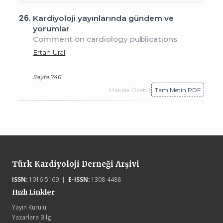
26.
Kardiyoloji yayınlarında gündem ve
yorumlar
Comment on cardiology publications
Ertan Ural
Sayfa 746
Makale Özeti
|
Tam Metin PDF
Türk Kardiyoloji Derneği Arşivi
ISSN:
1016-5169 |
E-ISSN:
1308-4488
Hızlı Linkler
Yayın Kurulu
Yazarlara Bilgi