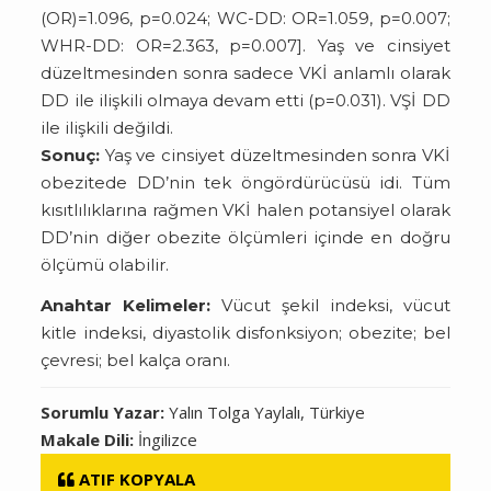
(OR)=1.096, p=0.024; WC-DD: OR=1.059, p=0.007;
WHR-DD: OR=2.363, p=0.007]. Yaş ve cinsiyet
düzeltmesinden sonra sadece VKİ anlamlı olarak
DD ile ilişkili olmaya devam etti (p=0.031). VŞİ DD
ile ilişkili değildi.
Sonuç:
Yaş ve cinsiyet düzeltmesinden sonra VKİ
obezitede DD’nin tek öngördürücüsü idi. Tüm
kısıtlılıklarına rağmen VKİ halen potansiyel olarak
DD’nin diğer obezite ölçümleri içinde en doğru
ölçümü olabilir.
Anahtar Kelimeler:
Vücut şekil indeksi, vücut
kitle indeksi, diyastolik disfonksiyon; obezite; bel
çevresi; bel kalça oranı.
Sorumlu Yazar:
Yalın Tolga Yaylalı, Türkiye
Makale Dili:
İngilizce
ATIF KOPYALA