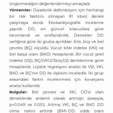
öngörmediğini değerlendirmeyi amaçladı.
Yöntemler:
Diyastolik disfonksiyon için herhangi
bir risk faktörü olmayan 91 obez denek
çalışmaya alındı. Ekokardiyografik inceleme
yapıldı. DD, en güncel kılavuzlara göre
tanımlandı ve sınıflandırıldı. Denekler DD
varlığına göre iki gruba ayrıldılar. Kilo, boy ve bel
çevresi (BÇ) ölçüldü. Vücut kitle indeksi (VKİ) ve
bel kalça oranı (BKO) hesaplandı. Bir vücut şekil
indeksi (VŞİ), BÇ/(VKİ2/3boy1/2) denklemine göre
hesaplandı. Lojistik regresyon analizi ile VŞİ, VKİ,
BKO ve BÇ’nin DD ile ilişkisini inceledik. İki grup
arasındaki farkın incelenmesi için kovaryans
analizi kullanıldı.
Bulgular:
Bel çevresi ve VKİ, DD’si olan
deneklerde anlamlı olarak artmıştı (sırasıyla,
p=0.049 ve 0.051). Artmış VKİ, BÇ ve BKO DD
olma riskini arttırdı [BMI-DD: odds oranı