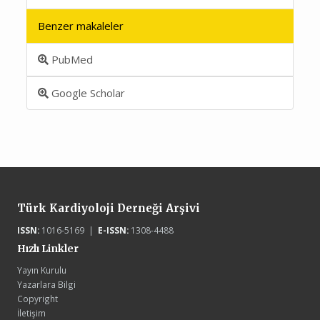
Benzer makaleler
PubMed
Google Scholar
Türk Kardiyoloji Derneği Arşivi
ISSN:
1016-5169 |
E-ISSN:
1308-4488
Hızlı Linkler
Yayın Kurulu
Yazarlara Bilgi
Copyright
İletişim