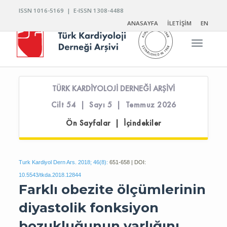
ISSN 1016-5169 | E-ISSN 1308-4488
ANASAYFA
İLETİŞİM
EN
Toggle n
TÜRK KARDİYOLOJİ DERNEĞİ ARŞİVİ
Cilt 54 | Sayı 5 | Temmuz 2026
Ön Sayfalar | İçindekiler
Turk Kardiyol Dern Ars. 2018; 46(8):
651-658 | DOI:
10.5543/tkda.2018.12844
Farklı obezite ölçümlerinin
diyastolik fonksiyon
bozukluğunun varlığını