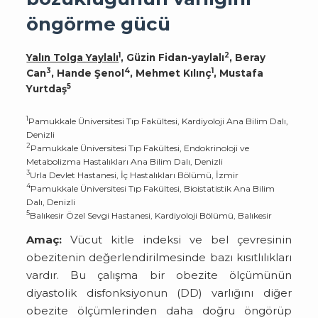
öngörme gücü
1
2
Yalın Tolga Yaylalı
, Güzin Fidan-yaylalı
, Beray
3
4
1
Can
, Hande Şenol
, Mehmet Kılınç
, Mustafa
5
Yurtdaş
1
Pamukkale Üniversitesi Tıp Fakültesi, Kardiyoloji Ana Bilim Dalı,
Denizli
2
Pamukkale Üniversitesi Tıp Fakültesi, Endokrinoloji ve
Metabolizma Hastalıkları Ana Bilim Dalı, Denizli
3
Urla Devlet Hastanesi, İç Hastalıkları Bölümü, İzmir
4
Pamukkale Üniversitesi Tıp Fakültesi, Bioistatistik Ana Bilim
Dalı, Denizli
5
Balıkesir Özel Sevgi Hastanesi, Kardiyoloji Bölümü, Balıkesir
Amaç:
Vücut kitle indeksi ve bel çevresinin
obezitenin değerlendirilmesinde bazı kısıtlılıkları
vardır. Bu çalışma bir obezite ölçümünün
diyastolik disfonksiyonun (DD) varlığını diğer
obezite ölçümlerinden daha doğru öngörüp