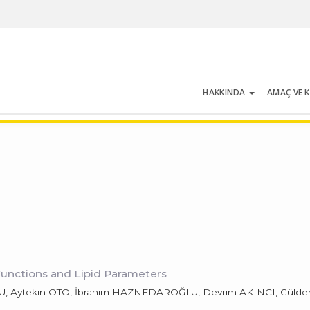
HAKKINDA
AMAÇ VE 
Cilt 29 | Sayı 4 | Nisan 2001
 Functions and Lipid Parameters
 Aytekin OTO, İbrahim HAZNEDAROĞLU, Devrim AKINCI, Gülden KÖ