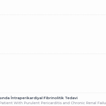
ında İntraperikardiyal Fibrinolitik Tedavi
e Patient With Purulent Pericarditis and Chronic Renal F