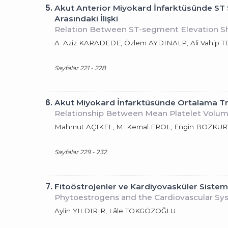
5.
Akut Anterior Miyokard İnfarktüsünde ST 
Arasındaki İlişki
Relation Between ST-segment Elevation Sha
A. Aziz KARADEDE, Özlem AYDINALP, Ali Vahip 
Sayfalar 221 - 228
6.
Akut Miyokard İnfarktüsünde Ortalama Tr
Relationship Between Mean Platelet Volume
Mahmut AÇIKEL, M. Kemal EROL, Engin BOZKUR
Sayfalar 229 - 232
7.
Fitoöstrojenler ve Kardiyovasküler Siste
Phytoestrogens and the Cardiovascular S
Aylin YILDIRIR, Lâle TOKGÖZOĞLU