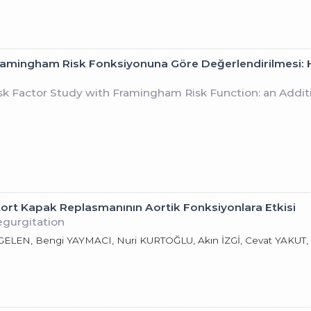
amingham Risk Fonksiyonuna Göre Değerlendirilmesi: H
sk Factor Study with Framingham Risk Function: an Additi
 Aort Kapak Replasmanının Aortik Fonksiyonlara Etkisi
egurgitation
LEN, Bengi YAYMACI, Nuri KURTOĞLU, Akın İZGİ, Cevat YAKUT