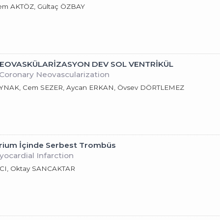
yem AKTÖZ, Gültaç ÖZBAY
EOVASKÜLARİZASYON DEV SOL VENTRİKÜL
Coronary Neovascularization
KAYNAK, Cem SEZER, Aycan ERKAN, Övsev DÖRTLEMEZ
Atrium İçinde Serbest Trombüs
yocardial Infarction
ICI, Oktay SANCAKTAR