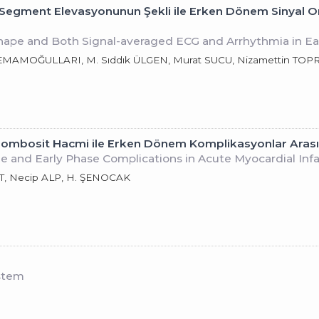
Segment Elevasyonunun Şekli ile Erken Dönem Sinyal Ort
pe and Both Signal-averaged ECG and Arrhythmia in Early
TEMAMOĞULLARI, M. Sıddık ÜLGEN, Murat SUCU, Nizamettin TOP
ombosit Hacmi ile Erken Dönem Komplikasyonlar Arasınd
 and Early Phase Complications in Acute Myocardial Infa
T, Necip ALP, H. ŞENOCAK
m
ystem