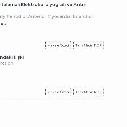
alamalı Elektrokardiyografi ve Aritmi
 Period of Anterior Myocardial Infarction
RAK
Makale Özeti
|
Tam Metin PDF
aki İlişki
rction
Makale Özeti
|
Tam Metin PDF