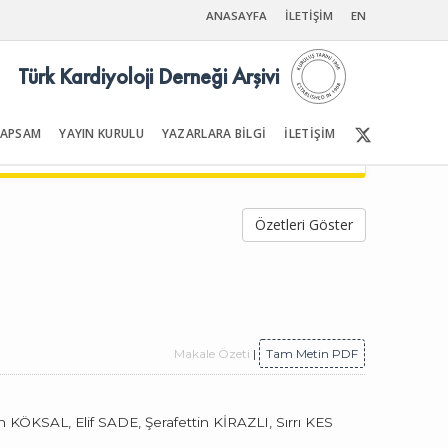
ANASAYFA
İLETİŞİM
EN
Türk Kardiyoloji Derneği Arşivi
KAPSAM
YAYIN KURULU
YAZARLARA BİLGİ
İLETİŞİM
Ön Sayfalar | İçindekiler
Özetleri Göster
Makale Özeti
|
Tam Metin PDF
KSAL, Elif SADE, Şerafettin KİRAZLI, Sırrı KES