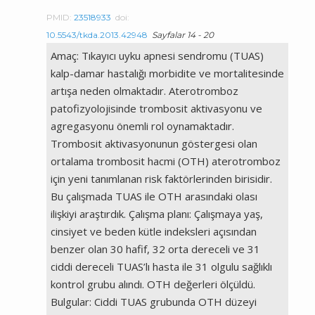
PMID:
23518933
doi:
10.5543/tkda.2013.42948
Sayfalar 14 - 20
Amaç: Tıkayıcı uyku apnesi sendromu (TUAS)
kalp-damar hastalığı morbidite ve mortalitesinde
artışa neden olmaktadır. Aterotromboz
patofizyolojisinde trombosit aktivasyonu ve
agregasyonu önemli rol oynamaktadır.
Trombosit aktivasyonunun göstergesi olan
ortalama trombosit hacmi (OTH) aterotromboz
için yeni tanımlanan risk faktörlerinden birisidir.
Bu çalışmada TUAS ile OTH arasındaki olası
ilişkiyi araştırdık. Çalışma planı: Çalışmaya yaş,
cinsiyet ve beden kütle indeksleri açısından
benzer olan 30 hafif, 32 orta dereceli ve 31
ciddi dereceli TUAS’lı hasta ile 31 olgulu sağlıklı
kontrol grubu alındı. OTH değerleri ölçüldü.
Bulgular: Ciddi TUAS grubunda OTH düzeyi