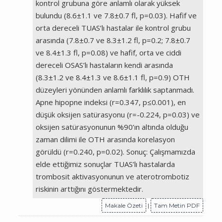
kontrol grubuna göre anlamlı olarak yüksek
bulundu (8.6±1.1 ve 7.8±0.7 fl, p=0.03). Hafif ve
orta dereceli TUAS’lı hastalar ile kontrol grubu
arasında (7.8±0.7 ve 8.3±1.2 fl, p=0.2; 7.8±0.7
ve 8.4±1.3 fl, p=0.08) ve hafif, orta ve ciddi
dereceli OSAS’lı hastaların kendi arasında
(8.3±1.2 ve 8.4±1.3 ve 8.6±1.1 fl, p=0.9) OTH
düzeyleri yönünden anlamlı farklılık saptanmadı.
Apne hipopne indeksi (r=0.347, p≤0.001), en
düşük oksijen satürasyonu (r=-0.224, p=0.03) ve
oksijen satürasyonunun %90’ın altında olduğu
zaman dilimi ile OTH arasında korelasyon
görüldü (r=0.240, p=0.02). Sonuç: Çalışmamızda
elde ettiğimiz sonuçlar TUAS’lı hastalarda
trombosit aktivasyonunun ve aterotrombotiz
riskinin arttığını göstermektedir.
Makale Özeti
|
Tam Metin PDF