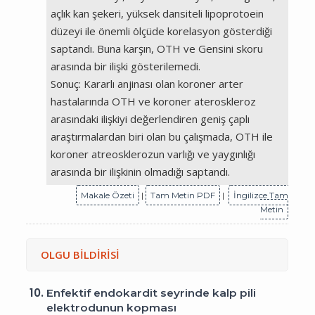
açlık kan şekeri, yüksek dansiteli lipoprotoein
düzeyi ile önemli ölçüde korelasyon gösterdiği
saptandı. Buna karşın, OTH ve Gensini skoru
arasında bir ilişki gösterilemedi.
Sonuç: Kararlı anjinası olan koroner arter
hastalarında OTH ve koroner ateroskleroz
arasındaki ilişkiyi değerlendiren geniş çaplı
araştırmalardan biri olan bu çalışmada, OTH ile
koroner atreosklerozun varlığı ve yaygınlığı
arasında bir ilişkinin olmadığı saptandı.
Makale Özeti
|
Tam Metin PDF
|
İngilizce Tam
Metin
OLGU BİLDİRİSİ
10.
Enfektif endokardit seyrinde kalp pili
elektrodunun kopması