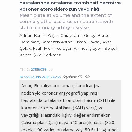
hastalarında ortalama trombosit hacmi ve
koroner aterosklerozun yaygınlığı
Mean platelet volume and the extent of
coronary atherosclerosis in patients with
stable coronary artery disease
Adnan Karan
, Yeşim Güray, Ümit Güray, Burcu
Demirkan, Ramazan Astan, Erkan Baysal, Ayşe
Çolak, Fatih Mehmet Uçar, Ahmet İşleyen, Selçuk
Kanat, Şule Korkmaz
PMID:
23518938
doi:
10.5543/tkda.2013.26235
Sayfalar 45 - 50
Amaç: Bu çalışmanın amacı, kararlı anjina
nedeniyle koroner anjiyografi yapılmış
hastalarda ortalama trombosit hacmi (OTH) ile
koroner arter hastalığının (KAH) varlığı ve
yaygınlığı arasındaki ilişkiyi değerlendirmektir.
Çalışma planı: Çalışmaya 540 ardışık hasta (350
erkek, 190 kadın, ortalama yaş: 59.6±11.4) alındı.