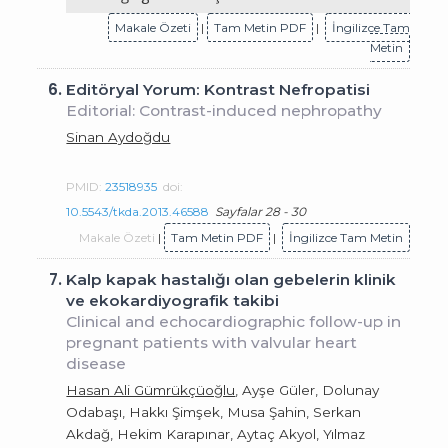
Makale Özeti
|
Tam Metin PDF
|
İngilizce Tam
Metin
6.
Editöryal Yorum: Kontrast Nefropatisi
Editorial: Contrast-induced nephropathy
Sinan Aydoğdu
PMID:
23518935
doi:
10.5543/tkda.2013.46588
Sayfalar 28 - 30
Makale Özeti
|
Tam Metin PDF
|
İngilizce Tam Metin
7.
Kalp kapak hastalığı olan gebelerin klinik
ve ekokardiyografik takibi
Clinical and echocardiographic follow-up in
pregnant patients with valvular heart
disease
Hasan Ali Gümrükçüoğlu
, Ayşe Güler, Dolunay
Odabaşı, Hakkı Şimşek, Musa Şahin, Serkan
Akdağ, Hekim Karapınar, Aytaç Akyol, Yılmaz