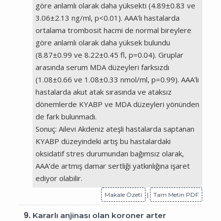
göre anlamlı olarak daha yüksekti (4.89±0.83 ve
3.06±2.13 ng/ml, p<0.01). AAA’lı hastalarda
ortalama trombosit hacmi de normal bireylere
göre anlamlı olarak daha yüksek bulundu
(8.87±0.99 ve 8.22±0.45 fl, p=0.04). Gruplar
arasında serum MDA düzeyleri farksızdı
(1.08±0.66 ve 1.08±0.33 nmol/ml, p=0.99). AAA’lı
hastalarda akut atak sırasında ve ataksız
dönemlerde KYABP ve MDA düzeyleri yönünden
de fark bulunmadı.
Sonuç: Ailevi Akdeniz ateşli hastalarda saptanan
KYABP düzeyindeki artış bu hastalardaki
oksidatif stres durumundan bağımsız olarak,
AAA’de artmış damar sertliği yatkınlığına işaret
ediyor olabilir.
Makale Özeti
|
Tam Metin PDF
9.
Kararlı anjinası olan koroner arter