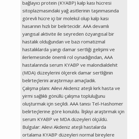
bağlayıcı protein (KYABP) kalp kası hücresi
sitoplazmasındaki yağ asitlerinin taşınmasında
görevli hücre içi bir molekül olup kalp kası
hasarının hızlı bir belirtecidir. AAA devamlı
yangısal aktivite ile seyreden özyangısal bir
hastalık olduğundan ve bazı romatizmal
hastalıklarda yangı damar sertliği gelişimi ve
ilerlemesinde önemli rol oynadığından, AAA
hastalarında serum KYABP ve malondialdehit
(MDA) düzeylerini ölçerek damar sertliğinin
belirteçlerini araştırmayı amaçladık.
Çalışma planı: Ailevi Akdeniz ateşli kırk hasta ve
yirmi sağlıklı gönüllü çalışma topluluğunu
oluşturmak için seçildi. AAA tanısı Tel-Hashomer
belirteçlerine göre konuldu. İlişkiyi araştırmak için
serum KYABP ve MDA düzeyleri ölçüldü.
Bulgular: Ailevi Akdeniz ateşli hastalarda
ortalama KYABP düzeyleri normal bireylere