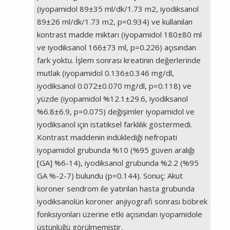
(iyopamidol 89±35 ml/dk/1.73 m2, iyodiksanol
89±26 ml/dk/1.73 m2, p=0.934) ve kullanılan
kontrast madde miktarı (iyopamidol 180±80 ml
ve iyodiksanol 166±73 ml, p=0.226) açısından
fark yoktu. İşlem sonrası kreatinin değerlerinde
mutlak (iyopamidol 0.136±0.346 mg/dl,
iyodiksanol 0.072±0.070 mg/dl, p=0.118) ve
yüzde (iyopamidol %12.1±29.6, iyodiksanol
%6.8±6.9, p=0.075) değişimler iyopamidol ve
iyodiksanol için istatiksel farklılık göstermedi.
Kontrast maddenin indüklediği nefropati
iyopamidol grubunda %10 (%95 güven aralığı
[GA] %6-14), iyodiksanol grubunda %2.2 (%95
GA %-2-7) bulundu (p=0.144). Sonuç: Akut
koroner sendrom ile yatırılan hasta grubunda
iyodiksanolün koroner anjiyografi sonrası böbrek
fonksiyonları üzerine etki açısından iyopamidole
üstünlüğü görülmemiştir.