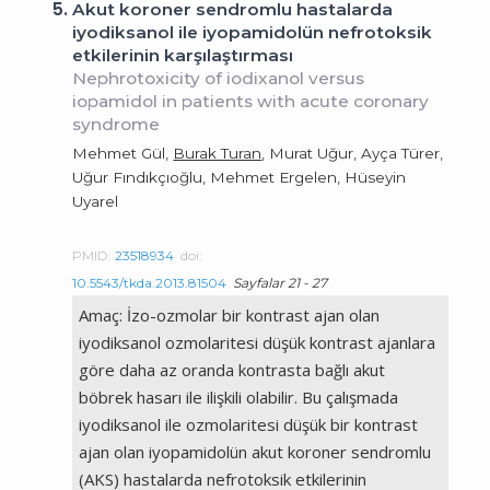
5.
Akut koroner sendromlu hastalarda
iyodiksanol ile iyopamidolün nefrotoksik
etkilerinin karşılaştırması
Nephrotoxicity of iodixanol versus
iopamidol in patients with acute coronary
syndrome
Mehmet Gül,
Burak Turan
, Murat Uğur, Ayça Türer,
Uğur Fındıkçıoğlu, Mehmet Ergelen, Hüseyin
Uyarel
PMID:
23518934
doi:
10.5543/tkda.2013.81504
Sayfalar 21 - 27
Amaç: İzo-ozmolar bir kontrast ajan olan
iyodiksanol ozmolaritesi düşük kontrast ajanlara
göre daha az oranda kontrasta bağlı akut
böbrek hasarı ile ilişkili olabilir. Bu çalışmada
iyodiksanol ile ozmolaritesi düşük bir kontrast
ajan olan iyopamidolün akut koroner sendromlu
(AKS) hastalarda nefrotoksik etkilerinin