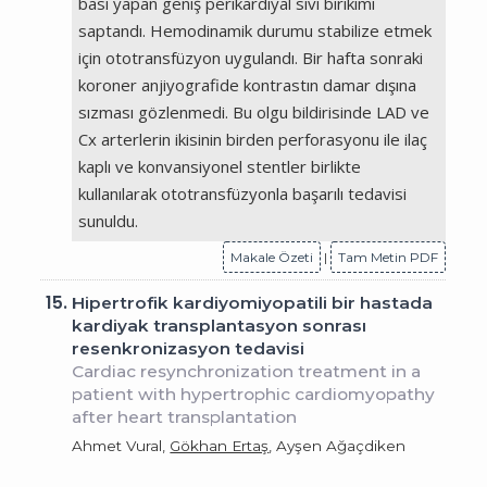
bası yapan geniş perikardiyal sıvı birikimi
saptandı. Hemodinamik durumu stabilize etmek
için ototransfüzyon uygulandı. Bir hafta sonraki
koroner anjiyografide kontrastın damar dışına
sızması gözlenmedi. Bu olgu bildirisinde LAD ve
Cx arterlerin ikisinin birden perforasyonu ile ilaç
kaplı ve konvansiyonel stentler birlikte
kullanılarak ototransfüzyonla başarılı tedavisi
sunuldu.
Makale Özeti
|
Tam Metin PDF
15.
Hipertrofik kardiyomiyopatili bir hastada
kardiyak transplantasyon sonrası
resenkronizasyon tedavisi
Cardiac resynchronization treatment in a
patient with hypertrophic cardiomyopathy
after heart transplantation
Ahmet Vural,
Gökhan Ertaş
, Ayşen Ağaçdiken