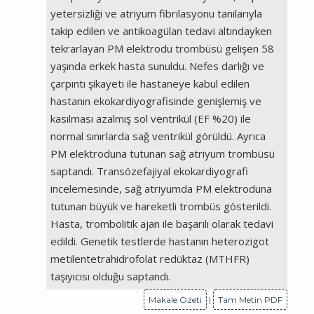
yetersizliği ve atriyum fibrilasyonu tanılarıyla
takip edilen ve antikoagülan tedavi altındayken
tekrarlayan PM elektrodu trombüsü gelişen 58
yaşında erkek hasta sunuldu. Nefes darlığı ve
çarpıntı şikayeti ile hastaneye kabul edilen
hastanın ekokardiyografisinde genişlemiş ve
kasılması azalmış sol ventrikül (EF %20) ile
normal sınırlarda sağ ventrikül görüldü. Ayrıca
PM elektroduna tutunan sağ atriyum trombüsü
saptandı. Transözefajiyal ekokardiyografi
incelemesinde, sağ atriyumda PM elektroduna
tutunan büyük ve hareketli trombüs gösterildi.
Hasta, trombolitik ajan ile başarılı olarak tedavi
edildi. Genetik testlerde hastanın heterozigot
metilentetrahidrofolat redüktaz (MTHFR)
taşıyıcısı olduğu saptandı.
Makale Özeti
|
Tam Metin PDF