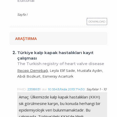
Editorial
Sayfa I
DOWNLOAD
ARAŞTIRMA
2.
Türkiye kalp kapak hastalıkları kayıt
çalışması
The Turkish registry of heart valve disease
Recep Demirbağ
, Leyla Elif Sade, Mustafa Aydın,
Abdi Bozkurt, Esmeray Acartürk
PMID:
23518931
doi:
10.5543/tkda.2013.71430
Sayfalar 1 - 10
Amaç: Ülkemizde kalp kapak hastalıkları (KKH)
sık görülmesine karşın, bu konuda herhangi bir
epidemiyolojik veri bulunmamaktadır. Bu
çalışmada, Türkiye’deki KKH’de klinik,