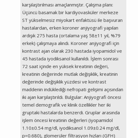
karşılaştırılması amaçlanmıştır. Çalışma planı:
Üçüncü basamak bir kardiyovasküler merkeze
ST yükselmesiz miyokart enfaktüsü ile başvuran
hastalardan, erken koroner anjiyografi yapılan
ardışık 275 hasta (ortalama yaş 58±11 yıl, %79
erkek) çalışmaya alındı. Koroner anjiyografi için
kontrast ajan olarak 230 hastada iyopamidol ve
45 hastada iyodiksanol kullanıldı. İşlem sonrası
72 saat içinde en yüksek kreatinin değeri,
kreatinin değerinde mutlak değişiklik, kreatinin
değerinde değişiklik yüzdesi ve kontrast
maddenin indüklediği nefropati gelişimi açısından
iki ajan karşılaştırıldı. Bulgular: Anjiyografi öncesi
temel demografik ve klinik özellikler her iki
gruptaki hastalarda benzerdi. Gruplar arasında
işlem öncesi kreatinin değerleri (iyopamidol
1.10±0.54 mg/dl, iyodiksanol 1.09±0.24 mg/dl,
p=0.680), glomerüler filtrasyon hızları (GFH)