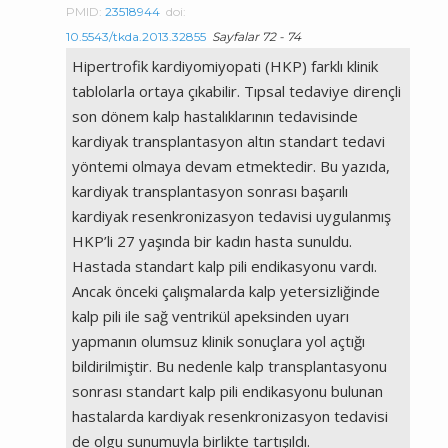
PMID:
23518944
doi:
10.5543/tkda.2013.32855
Sayfalar 72 - 74
Hipertrofik kardiyomiyopati (HKP) farklı klinik
tablolarla ortaya çıkabilir. Tıpsal tedaviye dirençli
son dönem kalp hastalıklarının tedavisinde
kardiyak transplantasyon altın standart tedavi
yöntemi olmaya devam etmektedir. Bu yazıda,
kardiyak transplantasyon sonrası başarılı
kardiyak resenkronizasyon tedavisi uygulanmış
HKP’li 27 yaşında bir kadın hasta sunuldu.
Hastada standart kalp pili endikasyonu vardı.
Ancak önceki çalışmalarda kalp yetersizliğinde
kalp pili ile sağ ventrikül apeksinden uyarı
yapmanın olumsuz klinik sonuçlara yol açtığı
bildirilmiştir. Bu nedenle kalp transplantasyonu
sonrası standart kalp pili endikasyonu bulunan
hastalarda kardiyak resenkronizasyon tedavisi
de olgu sunumuyla birlikte tartışıldı.