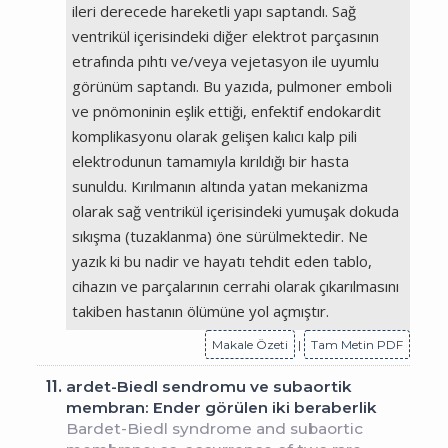
ileri derecede hareketli yapı saptandı. Sağ
ventrikül içerisindeki diğer elektrot parçasının
etrafında pıhtı ve/veya vejetasyon ile uyumlu
görünüm saptandı. Bu yazıda, pulmoner emboli
ve pnömoninin eşlik ettiği, enfektif endokardit
komplikasyonu olarak gelişen kalıcı kalp pili
elektrodunun tamamıyla kırıldığı bir hasta
sunuldu. Kırılmanın altında yatan mekanizma
olarak sağ ventrikül içerisindeki yumuşak dokuda
sıkışma (tuzaklanma) öne sürülmektedir. Ne
yazık ki bu nadir ve hayatı tehdit eden tablo,
cihazın ve parçalarının cerrahi olarak çıkarılmasını
takiben hastanın ölümüne yol açmıştır.
Makale Özeti
|
Tam Metin PDF
11.
ardet-Biedl sendromu ve subaortik
membran: Ender görülen iki beraberlik
Bardet-Biedl syndrome and subaortic