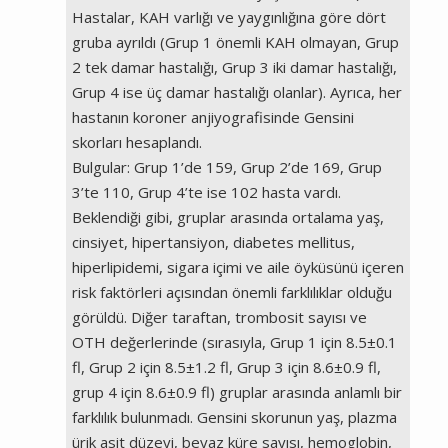
Hastalar, KAH varlığı ve yaygınlığına göre dört
gruba ayrıldı (Grup 1 önemli KAH olmayan, Grup
2 tek damar hastalığı, Grup 3 iki damar hastalığı,
Grup 4 ise üç damar hastalığı olanlar). Ayrıca, her
hastanın koroner anjiyografisinde Gensini
skorları hesaplandı.
Bulgular: Grup 1’de 159, Grup 2’de 169, Grup
3’te 110, Grup 4’te ise 102 hasta vardı.
Beklendiği gibi, gruplar arasında ortalama yaş,
cinsiyet, hipertansiyon, diabetes mellitus,
hiperlipidemi, sigara içimi ve aile öyküsünü içeren
risk faktörleri açısından önemli farklılıklar olduğu
görüldü. Diğer taraftan, trombosit sayısı ve
OTH değerlerinde (sırasıyla, Grup 1 için 8.5±0.1
fl, Grup 2 için 8.5±1.2 fl, Grup 3 için 8.6±0.9 fl,
grup 4 için 8.6±0.9 fl) gruplar arasında anlamlı bir
farklılık bulunmadı. Gensini skorunun yaş, plazma
ürik asit düzeyi, beyaz küre sayısı, hemoglobin,