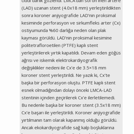
ciddi darlık gözlendi. LMCA’dan sol ön inen artere
(LAD) uzanan stent (4.0x18 mm) yerleştirildikten
sonra koroner anjiyografide LAD’nin proksimal
kesiminde perforasyon ve sirkumfleks arter (Cx)
ostiyumunda %60 darlığa neden olan plak
kayması görüldü. LAD’nin proksimal kesimine
politetrafloroetilen (PTFE) kaplı stent
yerleştirilerek yırtık kapatıldı. Devam eden göğüs
ağrısı ve iskemik elektrokardiyografik
değişiklikler nedeni ile Cx’e de 3.5×18 mm
koroner stent yerleştirildi. Ne yazık ki, Cx’te
başka bir perforasyon oluştu. PTFE kaplı stent
esnek olmadığından dolayı önceki LMCA-LAD
stentinin içinden geçirilerek Cx’e ilerletilemedi.
Bu nedenle başka bir koroner stent (3.5x18 mm)
Cx’e başarı ile yerleştirildi. Koroner anjiyografide
yırtılmanın tam olarak kapanmış olduğu görüldü.
Ancak ekokardiyografide sağ kalp boşluklarına