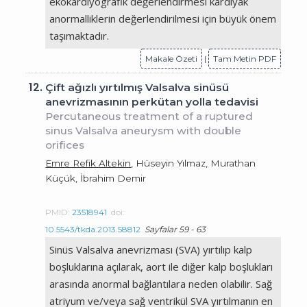
ekokardiyografik değerlendirmesi kardiyak
anormalliklerin değerlendirilmesi için büyük önem
taşımaktadır.
Makale Özeti
|
Tam Metin PDF
12.
Çift ağızlı yırtılmış Valsalva sinüsü
anevrizmasının perkütan yolla tedavisi
Percutaneous treatment of a ruptured
sinus Valsalva aneurysm with double
orifices
Emre Refik Altekin
, Hüseyin Yılmaz, Murathan
Küçük, İbrahim Demir
PMID:
23518941
doi:
10.5543/tkda.2013.58812
Sayfalar 59 - 63
Sinüs Valsalva anevrizması (SVA) yırtılıp kalp
boşluklarına açılarak, aort ile diğer kalp boşlukları
arasında anormal bağlantılara neden olabilir. Sağ
atriyum ve/veya sağ ventrikül SVA yırtılmanın en