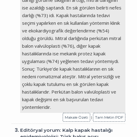
ise azaldığı saptandı. En sık görülen belirti nefes
darlığı (%73) idi. Kapak hastalarında tedavi
seçimi yapılırken en sık kullanılan yöntemin klinik
ve ekokardiyografik değerlendirme (%54)
olduğu görüldü. Mitral darlığında perkütan mitral
balon valvüloplasti (%76), diğer kapak
hastalıklarında ise mekanik protez kapak
uygulaması (%74) yeğlenen tedavi yöntemiydi.
Sonuç: Türkiye’de kapak hastalıklarının en sık
nedeni romatizmal ateştir. Mitral yetersizliği ve
çoklu kapak tutulumu en sık görülen kapak
hastalıklarıdır. Perkütan balon valvüloplasti ve
kapak değişimi en sık başvurulan tedavi
yöntemleridir.
Makale Özeti
|
Tam Metin PDF
3.
Editöryal yorum: Kalp kapak hastalığı
epidemiyolojisi: Türk bakış açısı