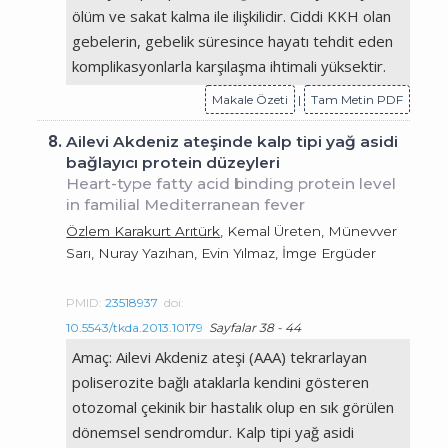
ölüm ve sakat kalma ile ilişkilidir. Ciddi KKH olan
gebelerin, gebelik süresince hayatı tehdit eden
komplikasyonlarla karşılaşma ihtimali yüksektir.
Makale Özeti
|
Tam Metin PDF
8.
Ailevi Akdeniz ateşinde kalp tipi yağ asidi
bağlayıcı protein düzeyleri
Heart-type fatty acid binding protein level
in familial Mediterranean fever
Özlem Karakurt Arıtürk
, Kemal Üreten, Münevver
Sarı, Nuray Yazıhan, Evin Yılmaz, İmge Ergüder
PMID:
23518937
doi:
10.5543/tkda.2013.10179
Sayfalar 38 - 44
Amaç: Ailevi Akdeniz ateşi (AAA) tekrarlayan
poliserozite bağlı ataklarla kendini gösteren
otozomal çekinik bir hastalık olup en sık görülen
dönemsel sendromdur. Kalp tipi yağ asidi