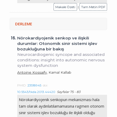
Makale Özeti
|
Tam Metin PDF
DERLEME
16.
Nörokardiyojenik senkop ve ilişkili
durumlar: Otonomik sinir sistemi işlev
bozukluğuna bir bakış
Neurocardiogenic syncope and associated
conditions: insight into autonomic nervous
system dysfunction
Antoine Kossaify
, Kamal Kallab
PMID:
23518945
doi:
10.5543/tkda.2013.44420
Sayfalar 75 - 83
Nörokardiyojenik senkopun mekanizması hala
tam olarak aydınlatılamamasına ragmen otonom
sinir sistemi işlev bozukluğu ile ilişkili olduğu