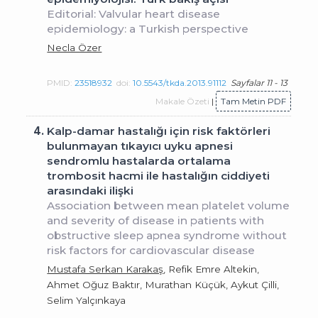
Editorial: Valvular heart disease
epidemiology: a Turkish perspective
Necla Özer
PMID:
23518932
doi:
10.5543/tkda.2013.91112
Sayfalar 11 - 13
Makale Özeti
|
Tam Metin PDF
4.
Kalp-damar hastalığı için risk faktörleri
bulunmayan tıkayıcı uyku apnesi
sendromlu hastalarda ortalama
trombosit hacmi ile hastalığın ciddiyeti
arasındaki ilişki
Association between mean platelet volume
and severity of disease in patients with
obstructive sleep apnea syndrome without
risk factors for cardiovascular disease
Mustafa Serkan Karakaş
, Refik Emre Altekin,
Ahmet Oğuz Baktır, Murathan Küçük, Aykut Çilli,
Selim Yalçınkaya