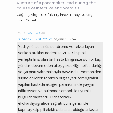
Rupture of a pacemaker lead during the
course of infective endocarditis
Çağdaş Akgüllü
, Ufuk Eryılmaz, Tünay Kurtoğlu,
Ebru Özpelit
PMID:
23518939
doi:
10.5543/tkda.2013.92972
Sayfalar 51 - 54
Yedi yıl önce sinüs sendromu ve tekrarlayan
senkop atakları nedeni ile VDDR kalp pili
yerleştirilmiş olan bir hasta kliniğimize son birkaç
gündür devam eden ateş yüksekliği, nefes darlığı
ve çarpıntı yakınmalarıyla başvurdu. Pnömoniden
şüphelenilerek toraksın bilgisayarlı tomografisi
yapılan hastada akciğer parankiminde yaygın
infiltrasyon ve pulmoner emboli ile uyumlu
bulgular saptandı. Transtorasik
ekokardiyografide sağ atriyum içerisinde,
kopmuş kalp pili elektroduna ait olduğu anlaşılan,