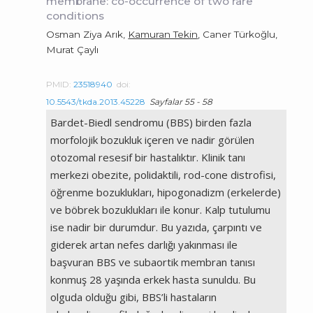
membrane: co-occurrence of two rare
conditions
Osman Ziya Arık,
Kamuran Tekin
, Caner Türkoğlu,
Murat Çaylı
PMID:
23518940
doi:
10.5543/tkda.2013.45228
Sayfalar 55 - 58
Bardet-Biedl sendromu (BBS) birden fazla
morfolojik bozukluk içeren ve nadir görülen
otozomal resesif bir hastalıktır. Klinik tanı
merkezi obezite, polidaktili, rod-cone distrofisi,
öğrenme bozuklukları, hipogonadizm (erkelerde)
ve böbrek bozuklukları ile konur. Kalp tutulumu
ise nadir bir durumdur. Bu yazıda, çarpıntı ve
giderek artan nefes darlığı yakınması ile
başvuran BBS ve subaortik membran tanısı
konmuş 28 yaşında erkek hasta sunuldu. Bu
olguda olduğu gibi, BBS’li hastaların