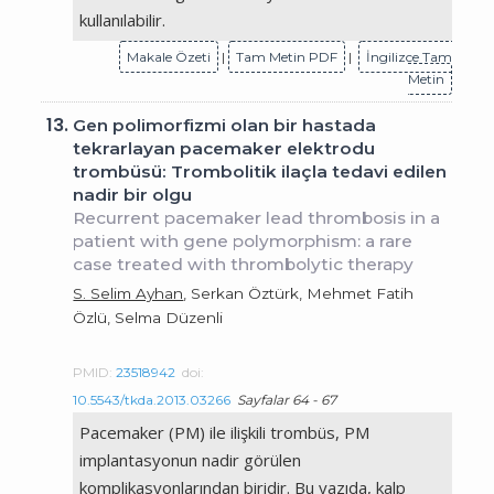
kullanılabilir.
Makale Özeti
|
Tam Metin PDF
|
İngilizce Tam
Metin
13.
Gen polimorfizmi olan bir hastada
tekrarlayan pacemaker elektrodu
trombüsü: Trombolitik ilaçla tedavi edilen
nadir bir olgu
Recurrent pacemaker lead thrombosis in a
patient with gene polymorphism: a rare
case treated with thrombolytic therapy
S. Selim Ayhan
, Serkan Öztürk, Mehmet Fatih
Özlü, Selma Düzenli
PMID:
23518942
doi:
10.5543/tkda.2013.03266
Sayfalar 64 - 67
Pacemaker (PM) ile ilişkili trombüs, PM
implantasyonun nadir görülen
komplikasyonlarından biridir. Bu yazıda, kalp