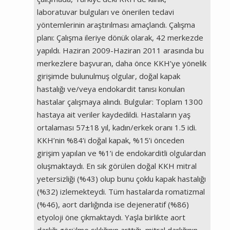
laboratuvar bulguları ve önerilen tedavi
yöntemlerinin araştırılması amaçlandı. Çalışma
planı: Çalışma ileriye dönük olarak, 42 merkezde
yapıldı. Haziran 2009-Haziran 2011 arasında bu
merkezlere başvuran, daha önce KKH’ye yönelik
girişimde bulunulmuş olgular, doğal kapak
hastalığı ve/veya endokardit tanısı konulan
hastalar çalışmaya alındı. Bulgular: Toplam 1300
hastaya ait veriler kaydedildi. Hastaların yaş
ortalaması 57±18 yıl, kadın/erkek oranı 1.5 idi.
KKH’nin %84’i doğal kapak, %15’i önceden
girişim yapılan ve %1’i de endokarditli olgulardan
oluşmaktaydı. En sık görülen doğal KKH mitral
yetersizliği (%43) olup bunu çoklu kapak hastalığı
(%32) izlemekteydi. Tüm hastalarda romatizmal
(%46), aort darlığında ise dejeneratif (%86)
etyoloji öne çıkmaktaydı. Yaşla birlikte aort
darlığı görülme sıklığının arttığı, mitral darlığının