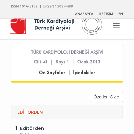
ISSN 1016-5169 | E-ISSN 1308-4488
ANASAYFA
İLETİŞİM
EN
Toggle n
TÜRK KARDİYOLOJİ DERNEĞİ ARŞİVİ
Cilt 41 | Sayı 1 | Ocak 2013
Ön Sayfalar | İçindekiler
Özetleri Gizle
EDİTÖRDEN
1.
Editörden