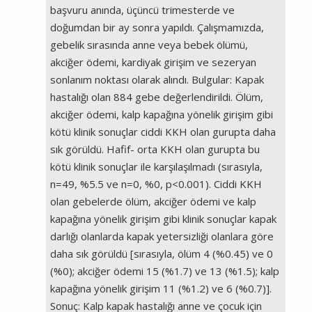
başvuru anında, üçüncü trimesterde ve
doğumdan bir ay sonra yapıldı. Çalışmamızda,
gebelik sırasında anne veya bebek ölümü,
akciğer ödemi, kardiyak girişim ve sezeryan
sonlanım noktası olarak alındı. Bulgular: Kapak
hastalığı olan 884 gebe değerlendirildi. Ölüm,
akciğer ödemi, kalp kapağına yönelik girişim gibi
kötü klinik sonuçlar ciddi KKH olan gurupta daha
sık görüldü. Hafif- orta KKH olan gurupta bu
kötü klinik sonuçlar ile karşılaşılmadı (sırasıyla,
n=49, %5.5 ve n=0, %0, p<0.001). Ciddi KKH
olan gebelerde ölüm, akciğer ödemi ve kalp
kapağına yönelik girişim gibi klinik sonuçlar kapak
darlığı olanlarda kapak yetersizliği olanlara göre
daha sık görüldü [sırasıyla, ölüm 4 (%0.45) ve 0
(%0); akciğer ödemi 15 (%1.7) ve 13 (%1.5); kalp
kapağına yönelik girişim 11 (%1.2) ve 6 (%0.7)].
Sonuç: Kalp kapak hastalığı anne ve çocuk için