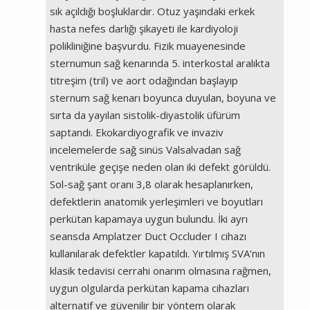
sık açıldığı boşluklardır. Otuz yaşındaki erkek
hasta nefes darlığı şikayeti ile kardiyoloji
polikliniğine başvurdu. Fizik muayenesinde
sternumun sağ kenarında 5. interkostal aralıkta
titreşim (tril) ve aort odağından başlayıp
sternum sağ kenarı boyunca duyulan, boyuna ve
sırta da yayılan sistolik-diyastolik üfürüm
saptandı. Ekokardiyografik ve invaziv
incelemelerde sağ sinüs Valsalvadan sağ
ventriküle geçişe neden olan iki defekt görüldü.
Sol-sağ şant oranı 3,8 olarak hesaplanırken,
defektlerin anatomik yerleşimleri ve boyutları
perkütan kapamaya uygun bulundu. İki ayrı
seansda Amplatzer Duct Occluder I cihazı
kullanılarak defektler kapatıldı. Yırtılmış SVA’nın
klasik tedavisi cerrahi onarım olmasına rağmen,
uygun olgularda perkütan kapama cihazları
alternatif ve güvenilir bir yöntem olarak