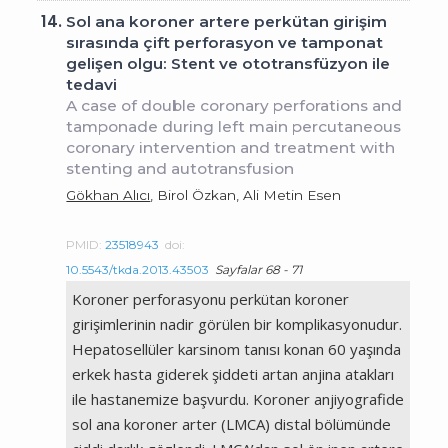
14.
Sol ana koroner artere perkütan girişim
sırasında çift perforasyon ve tamponat
gelişen olgu: Stent ve ototransfüzyon ile
tedavi
A case of double coronary perforations and
tamponade during left main percutaneous
coronary intervention and treatment with
stenting and autotransfusion
Gökhan Alıcı
, Birol Özkan, Ali Metin Esen
PMID:
23518943
doi:
10.5543/tkda.2013.43503
Sayfalar 68 - 71
Koroner perforasyonu perkütan koroner
girişimlerinin nadir görülen bir komplikasyonudur.
Hepatosellüler karsinom tanısı konan 60 yaşında
erkek hasta giderek şiddeti artan anjina atakları
ile hastanemize başvurdu. Koroner anjiyografide
sol ana koroner arter (LMCA) distal bölümünde