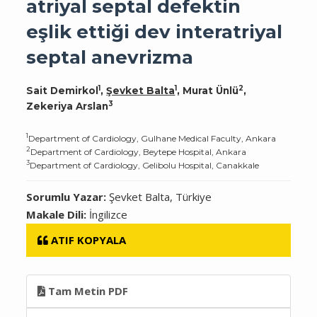
atriyal septal defektin
eşlik ettiği dev interatriyal
septal anevrizma
1
1
2
Sait Demirkol
,
Şevket Balta
, Murat Ünlü
,
3
Zekeriya Arslan
1
Department of Cardiology, Gulhane Medical Faculty, Ankara
2
Department of Cardiology, Beytepe Hospital, Ankara
3
Department of Cardiology, Gelibolu Hospital, Canakkale
Sorumlu Yazar:
Şevket Balta, Türkiye
Makale Dili:
İngilizce
ATIF KOPYALA
Tam Metin PDF