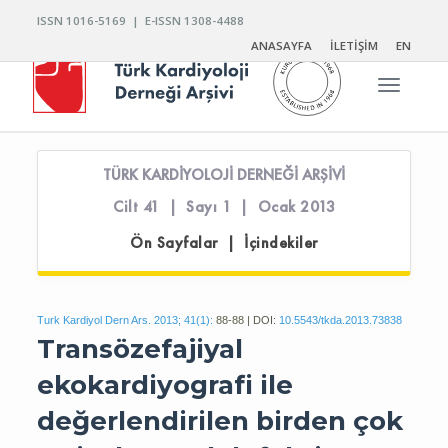
ISSN 1016-5169 | E-ISSN 1308-4488
ANASAYFA
İLETİŞİM
EN
Toggle n
TÜRK KARDİYOLOJİ DERNEĞİ ARŞİVİ
Cilt 41 | Sayı 1 | Ocak 2013
Ön Sayfalar | İçindekiler
Turk Kardiyol Dern Ars. 2013; 41(1):
88-88 | DOI:
10.5543/tkda.2013.73838
Transözefajiyal
ekokardiyografi ile
değerlendirilen birden çok