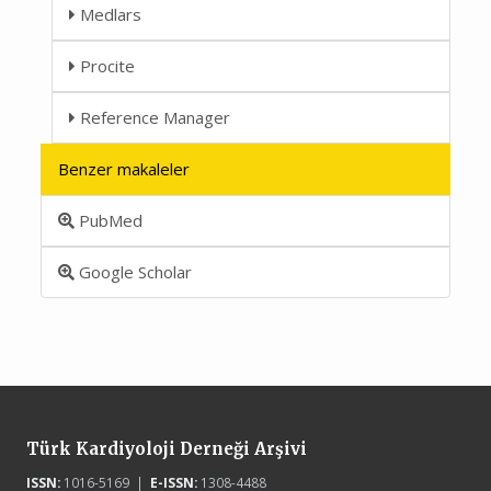
Medlars
Procite
Reference Manager
Benzer makaleler
PubMed
Google Scholar
Türk Kardiyoloji Derneği Arşivi
ISSN:
1016-5169 |
E-ISSN:
1308-4488