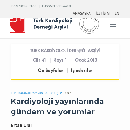
ISSN 1016-5169 | E-ISSN 1308-4488
ANASAYFA
İLETİŞİM
EN
Toggle n
TÜRK KARDİYOLOJİ DERNEĞİ ARŞİVİ
Cilt 41 | Sayı 1 | Ocak 2013
Ön Sayfalar | İçindekiler
Turk Kardiyol Dern Ars. 2013; 41(1):
97-97
Kardiyoloji yayınlarında
gündem ve yorumlar
Ertan Ural