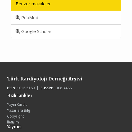
Benzer makaleler
PubMed
Google Scholar
Türk Kardiyoloji Derneği Arşivi
ISSN:
1016-5169 |
E-ISSN:
1308-4488
Hızlı Linkler
Yayın Kurulu
Yazarlara Bilgi
Copyright
İletişim
Yayıncı