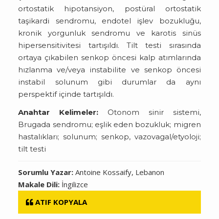
ortostatik hipotansiyon, postüral ortostatik
taşikardi sendromu, endotel işlev bozukluğu,
kronik yorgunluk sendromu ve karotis sinüs
hipersensitivitesi tartışıldı. Tilt testi sırasında
ortaya çıkabilen senkop öncesi kalp atımlarında
hızlanma ve/veya instabilite ve senkop öncesi
instabil solunum gibi durumlar da aynı
perspektif içinde tartışıldı.
Anahtar Kelimeler:
Otonom sinir sistemi,
Brugada sendromu; eşlik eden bozukluk; migren
hastalıkları; solunum; senkop, vazovagal/etyoloji;
tilt testi
Sorumlu Yazar:
Antoine Kossaify, Lebanon
Makale Dili:
İngilizce
ATIF KOPYALA