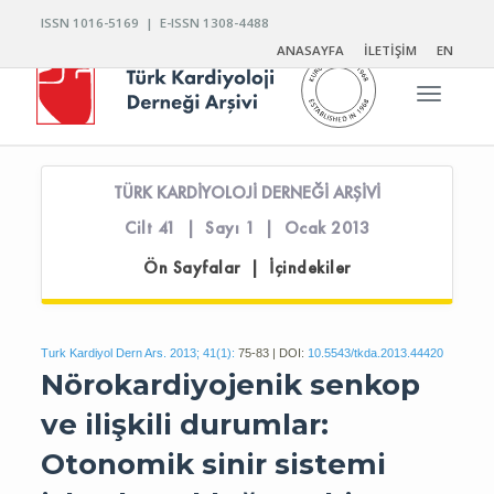
ISSN 1016-5169 | E-ISSN 1308-4488
ANASAYFA
İLETİŞİM
EN
Toggle n
TÜRK KARDİYOLOJİ DERNEĞİ ARŞİVİ
Cilt 41 | Sayı 1 | Ocak 2013
Ön Sayfalar | İçindekiler
Turk Kardiyol Dern Ars. 2013; 41(1):
75-83 | DOI:
10.5543/tkda.2013.44420
Nörokardiyojenik senkop
ve ilişkili durumlar:
Otonomik sinir sistemi