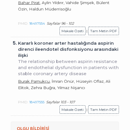
Bahar Pirat
, Aylin Yıldırır, Vahide Şimşek, Bülent
Özin, Haldun Müderrisoğlu
PMID:
18497554
Sayfalar 96 - 102
Makale Özeti
|
Tam Metin PDF
5.
Kararlı koroner arter hastalığında aspirin
direnci ileendotel disfonksiyonu arasındaki
ilişki
The relationship between aspirin resistance
and endothelial dysfunction in patients with
stable coronary artery disease
Burak Pamukçu
, İmran Önür, Hüseyin Oflaz, Ali
Elitok, Zehra Buğra, Yılmaz Nişancı
PMID:
18497555
Sayfalar 103 - 107
Makale Özeti
|
Tam Metin PDF
OLGU BİLDİRİSİ