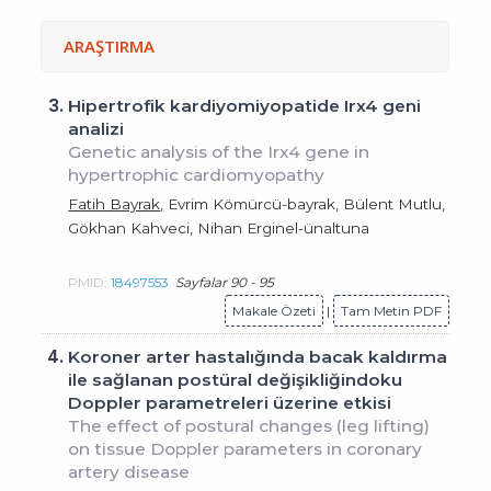
ARAŞTIRMA
3.
Hipertrofik kardiyomiyopatide Irx4 geni
analizi
Genetic analysis of the Irx4 gene in
hypertrophic cardiomyopathy
Fatih Bayrak
, Evrim Kömürcü-bayrak, Bülent Mutlu,
Gökhan Kahveci, Nihan Erginel-ünaltuna
PMID:
18497553
Sayfalar 90 - 95
Makale Özeti
|
Tam Metin PDF
4.
Koroner arter hastalığında bacak kaldırma
ile sağlanan postüral değişikliğindoku
Doppler parametreleri üzerine etkisi
The effect of postural changes (leg lifting)
on tissue Doppler parameters in coronary
artery disease