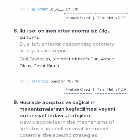
PMID:
18497557
Sayfalar 111 - 115
Makale Özeti
|
Tam Metin PDF
8.
İkili sol ön inen arter anomalisi: Olgu
sunumu
Dual left anterior descending coronary
artery: a case report
Bilal Boztosun
, Mehmet Mustafa Can, Ayhan
Olcay, Cevat Kırma
PMID:
18497558
Sayfalar 116 - 119
Makale Özeti
|
Tam Metin PDF
9.
Hücrede apoptoz ve sağkalım
mekanizmalarının keşfedilmesi veyeni
potansiyel tedavi stratejileri
New discoveries in the mechanisms of
apoptosis and cell survival and novel
potential therapeutic strategies