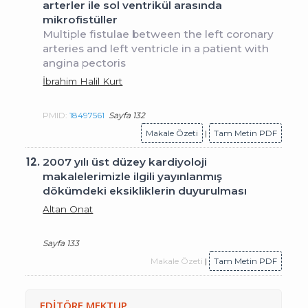
arterler ile sol ventrikül arasında
mikrofistüller
Multiple fistulae between the left coronary
arteries and left ventricle in a patient with
angina pectoris
İbrahim Halil Kurt
PMID:
18497561
Sayfa 132
Makale Özeti
|
Tam Metin PDF
12.
2007 yılı üst düzey kardiyoloji
makalelerimizle ilgili yayınlanmış
dökümdeki eksikliklerin duyurulması
Altan Onat
Sayfa 133
Makale Özeti
|
Tam Metin PDF
EDİTÖRE MEKTUP