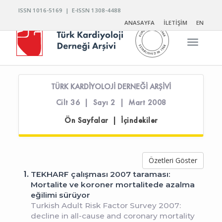
ISSN 1016-5169 | E-ISSN 1308-4488
ANASAYFA
İLETİŞİM
EN
Toggle n
TÜRK KARDİYOLOJİ DERNEĞİ ARŞİVİ
Cilt 36 | Sayı 2 | Mart 2008
Ön Sayfalar | İçindekiler
Özetleri Göster
1.
TEKHARF çalışması 2007 taraması:
Mortalite ve koroner mortalitede azalma
eğilimi sürüyor
Turkish Adult Risk Factor Survey 2007:
decline in all-cause and coronary mortality