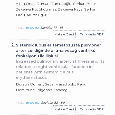
Altan Onat
, Dursun Dursunoğlu, Serkan Bulur,
Zekeriya Küçükdurmaz, Zekeriya Kaya, Serkan
Ordu, Murat Uğur
PMID:
18497551
Sayfalar 77 - 81
Makale Özeti
|
Tam Metin PDF
2.
Sistemik lupus eritematozusta pulmoner
arter sertliğinde artma vesağ ventrikül
fonksiyonu ile ilişkisi
Increased pulmonary artery stiffness and its
relation to right ventricular function in
patients with systemic lupus
erythematosus
Dursun Duman
, Seval Masatlıoğlu, Refik
Demirtunç, Bilgehan Karadağ
PMID:
18497552
Sayfalar 82 - 89
Makale Özeti
|
Tam Metin PDF