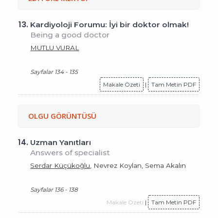
13.
Kardiyoloji Forumu: İyi bir doktor olmak!
Being a good doctor
MUTLU VURAL
Sayfalar 134 - 135
Makale Özeti
|
Tam Metin PDF
OLGU GÖRÜNTÜSÜ
14.
Uzman Yanıtları
Answers of specialist
Serdar Küçükoğlu
, Nevrez Koylan, Sema Akalın
Sayfalar 136 - 138
Makale Özeti
|
Tam Metin PDF