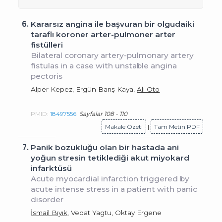
6.
Kararsız angina ile başvuran bir olgudaiki
taraflı koroner arter-pulmoner arter
fistülleri
Bilateral coronary artery-pulmonary artery
fistulas in a case with unstable angina
pectoris
Alper Kepez, Ergün Barış Kaya,
Ali Oto
PMID:
18497556
Sayfalar 108 - 110
Makale Özeti
|
Tam Metin PDF
7.
Panik bozukluğu olan bir hastada ani
yoğun stresin tetiklediği akut miyokard
infarktüsü
Acute myocardial infarction triggered by
acute intense stress in a patient with panic
disorder
İsmail Bıyık
, Vedat Yagtu, Oktay Ergene