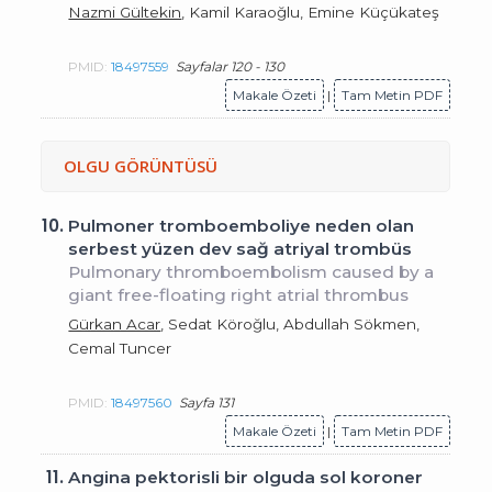
Nazmi Gültekin
, Kamil Karaoğlu, Emine Küçükateş
PMID:
18497559
Sayfalar 120 - 130
Makale Özeti
|
Tam Metin PDF
OLGU GÖRÜNTÜSÜ
10.
Pulmoner tromboemboliye neden olan
serbest yüzen dev sağ atriyal trombüs
Pulmonary thromboembolism caused by a
giant free-floating right atrial thrombus
Gürkan Acar
, Sedat Köroğlu, Abdullah Sökmen,
Cemal Tuncer
PMID:
18497560
Sayfa 131
Makale Özeti
|
Tam Metin PDF
11.
Angina pektorisli bir olguda sol koroner