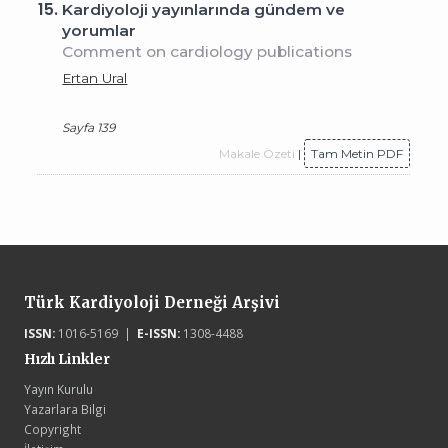
15.
Kardiyoloji yayınlarında gündem ve
yorumlar
Comment on cardiology publications
Ertan Ural
Sayfa 139
Makale Özeti
|
Tam Metin PDF
Türk Kardiyoloji Derneği Arşivi
ISSN:
1016-5169 |
E-ISSN:
1308-4488
Hızlı Linkler
Yayın Kurulu
Yazarlara Bilgi
Copyright