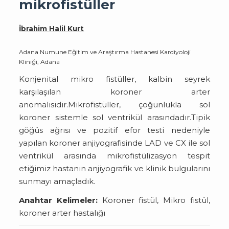
mikrofistüller
İbrahim Halil Kurt
Adana Numune Eğitim ve Araştırma Hastanesi Kardiyoloji
Kliniği, Adana
Konjenital mikro fistüller, kalbin seyrek
karşılaşılan koroner arter
anomalisidir.Mikrofistüller, çoğunlukla sol
koroner sistemle sol ventrikül arasındadır.Tipik
göğüs ağrısı ve pozitif efor testi nedeniyle
yapılan koroner anjiyografisinde LAD ve CX ile sol
ventrikül arasında mikrofistülizasyon tespit
etiğimiz hastanın anjiyografik ve klinik bulgularını
sunmayı amaçladık.
Anahtar Kelimeler:
Koroner fistül, Mikro fistül,
koroner arter hastalığı