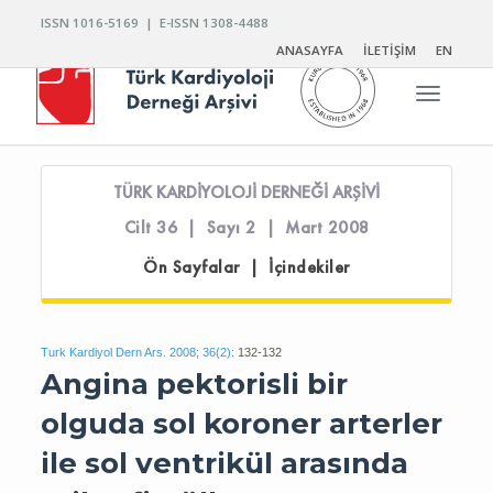
ISSN 1016-5169 | E-ISSN 1308-4488
ANASAYFA
İLETİŞİM
EN
Toggle n
TÜRK KARDİYOLOJİ DERNEĞİ ARŞİVİ
Cilt 36 | Sayı 2 | Mart 2008
Ön Sayfalar | İçindekiler
Turk Kardiyol Dern Ars. 2008; 36(2):
132-132
Angina pektorisli bir
olguda sol koroner arterler
ile sol ventrikül arasında