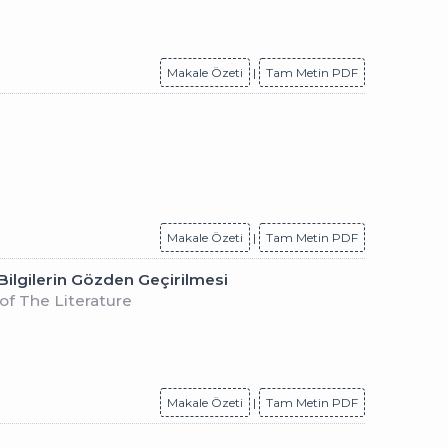
Makale Özeti
|
Tam Metin PDF
Makale Özeti
|
Tam Metin PDF
Bilgilerin Gözden Geçirilmesi
of The Literature
Makale Özeti
|
Tam Metin PDF