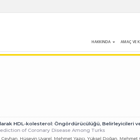
HAKKINDA
AMAÇ VE 
Cilt 31 | Sayı 1 | Ocak 2003
k HDL-kolesterol: Öngördürücülüğü, Belirleyicileri ve İ
rediction of Coronary Disease Among Turks
al Ceyhan, Hüseyin Uyarel, Mehmet Yazıcı, Yüksel Doğan, Mehmet 