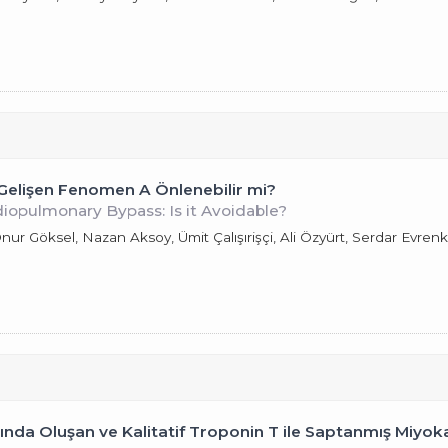
Gelişen Fenomen A Önlenebilir mi?
diopulmonary Bypass: Is it Avoidable?
nur Göksel, Nazan Aksoy, Ümit Çalışırişçi, Ali Özyürt, Serdar Evre
sında Oluşan ve Kalitatif Troponin T ile Saptanmış Miyo