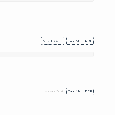
Makale Özeti
|
Tam Metin PDF
Makale Özeti
|
Tam Metin PDF