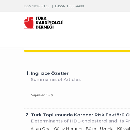
ISSN 1016-5169 | E-ISSN 1308-4488
TÜRK KARDİYOLOJİ DERNEĞİ ARŞİVİ
1.
İngilizce Özetler
Summaries of Articles
Sayfalar 5 - 8
2.
Türk Toplumunda Koroner Risk Faktörü Olara
Determinants of HDL-cholesterol and its P
Altan Onat, Gülay Hergenç, Bülent Uzunlar, Köks