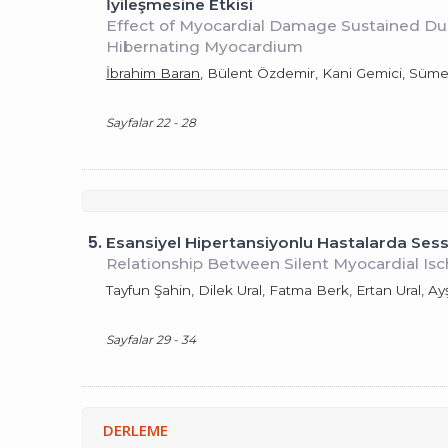
İyileşmesine Etkisi
Effect of Myocardial Damage Sustained Dur
Hibernating Myocardium
İbrahim Baran
, Bülent Özdemir, Kani Gemici, Sümey
Sayfalar 22 - 28
5.
Esansiyel Hipertansiyonlu Hastalarda Sessi
Relationship Between Silent Myocardial Isch
Tayfun Şahin, Dilek Ural, Fatma Berk, Ertan Ural
Sayfalar 29 - 34
DERLEME