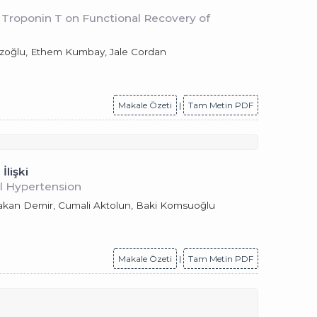
 Troponin T on Functional Recovery of
azazoğlu, Ethem Kumbay, Jale Cordan
Makale Özeti
|
Tam Metin PDF
lişki
al Hypertension
Hakan Demir, Cumali Aktolun, Baki Komsuoğlu
Makale Özeti
|
Tam Metin PDF