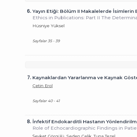
6.
Yayın Etiği: Bölüm II Makalelerde İsimlerin
Ethics in Publications: Part II The Determina
Hüsniye Yüksel
Sayfalar 35 - 39
7.
Kaynaklardan Yararlanma ve Kaynak Göste
Çetin Erol
Sayfalar 40 - 41
8.
İnfektif Endokarditli Hastanın Yönlendiril
Role of Echocardiographic Findings in Patie
Şevket Görgülü, Seden Çelik, Tuna Tezel