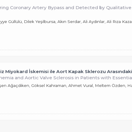
ing Coronary Artery Bypass and Detected by Qualitative
ye Güllülü, Dilek Yeşilbursa, Akın Serdar, Ali Aydınlar, Ali Rıza K
z Miyokard İskemisi ile Aort Kapak Sklerozu Arasındaki İ
emia and Aortic Valve Sclerosis in Patients with Essenti
, Ayşen Ağaçdiken, Göksel Kahraman, Ahmet Vural, Meltem Özden, 