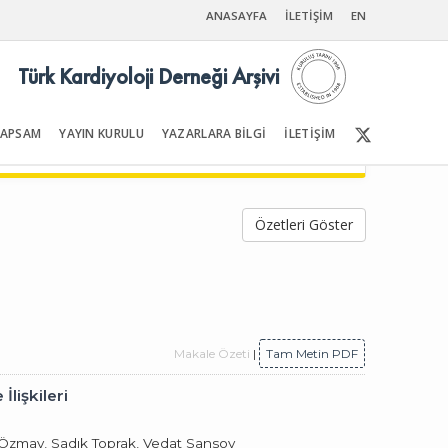
ANASAYFA
İLETİŞİM
EN
Türk Kardiyoloji Derneği Arşivi
KAPSAM
YAYIN KURULU
YAZARLARA BİLGİ
İLETİŞİM
Ön Sayfalar | İçindekiler
Özetleri Göster
Makale Özeti
|
Tam Metin PDF
lişkileri
Özmay, Sadık Toprak, Vedat Sansoy