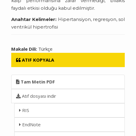
kalp performansına zarar vermediği, bilakis
faydalı etkisi olduğu kabul edilmiştir.
Anahtar Kelimeler:
Hipertansiyon, regresyon, sol
ventrikül hipertrofisi
Makale Dili:
Türkçe
ATIF KOPYALA
Tam Metin PDF
Atıf dosyası indir
RIS
EndNote