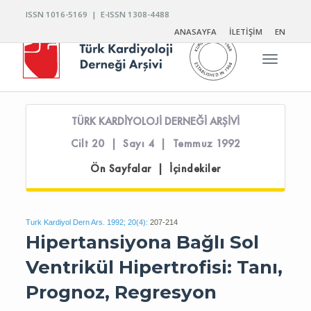
ISSN 1016-5169 | E-ISSN 1308-4488
ANASAYFA
İLETİŞİM
EN
Toggle n
TÜRK KARDİYOLOJİ DERNEĞİ ARŞİVİ
Cilt 20 | Sayı 4 | Temmuz 1992
Ön Sayfalar | İçindekiler
Turk Kardiyol Dern Ars. 1992; 20(4):
207-214
Hipertansiyona Bağlı Sol
Ventrikül Hipertrofisi: Tanı,
Prognoz, Regresyon