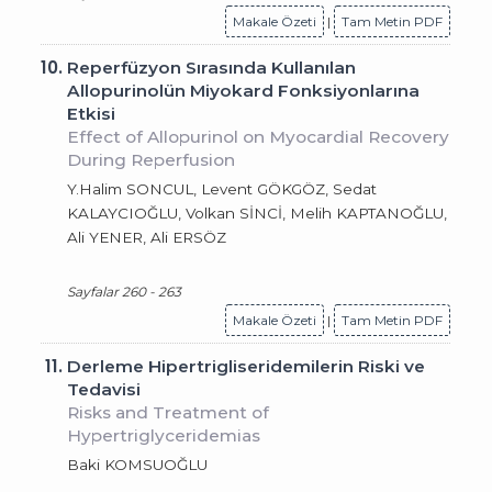
Makale Özeti
|
Tam Metin PDF
10.
Reperfüzyon Sırasında Kullanılan
Allopurinolün Miyokard Fonksiyonlarına
Etkisi
Effect of Allopurinol on Myocardial Recovery
During Reperfusion
Y.Halim SONCUL, Levent GÖKGÖZ, Sedat
KALAYCIOĞLU, Volkan SİNCİ, Melih KAPTANOĞLU,
Ali YENER, Ali ERSÖZ
Sayfalar 260 - 263
Makale Özeti
|
Tam Metin PDF
11.
Derleme Hipertrigliseridemilerin Riski ve
Tedavisi
Risks and Treatment of
Hypertriglyceridemias
Baki KOMSUOĞLU