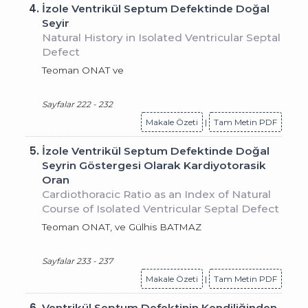
4.
İzole Ventrikül Septum Defektinde Doğal
Seyir
Natural History in Isolated Ventricular Septal
Defect
Teoman ONAT ve
Sayfalar 222 - 232
Makale Özeti
|
Tam Metin PDF
5.
İzole Ventrikül Septum Defektinde Doğal
Seyrin Göstergesi Olarak Kardiyotorasik
Oran
Cardiothoracic Ratio as an Index of Natural
Course of Isolated Ventricular Septal Defect
Teoman ONAT, ve Gülhis BATMAZ
Sayfalar 233 - 237
Makale Özeti
|
Tam Metin PDF
6.
Ventrikül Septum Defektinin Kendiliğinden