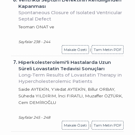
Kapanması
Spontaneous Closure of Isolated Ventricular
Septal Defect
Teoman ONAT ve
Sayfalar 238 - 244
Makale Özeti
|
Tam Metin PDF
7.
Hiperkolesterolemi'li Hastalarda Uzun
Süreli Lovastatin Tedavisi Sonuçları
Long-Term Results of Lovastatin Therapy in
Hypercholesterolemic Patients
Saide AYTEKİN, Y.Vedat AYTEKİN, Billur ORBAY,
Süheda YILDIRIM, İnci FIRATLI, Muzaffer ÖZTÜRK,
Cem DEMİROĞLU
Sayfalar 245 - 248
Makale Özeti
|
Tam Metin PDF