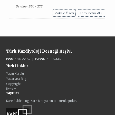
Sayfalar 264 - 272
Makale Özeti
|
Tam Metin PDF
Türk Kardiyoloji Derneği Arşivi
ISSN:
1016-5169 |
E-ISSN:
1308-4488
Hızlı Linkler
Yayın Kurulu
Yazarlara Bilgi
Copyright
İletişim
Yayıncı
Kare Publishing, Kare Medya'nın bir kuruluşudur.