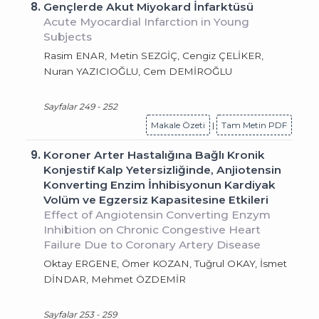
8.
Gençlerde Akut Miyokard İnfarktüsü
Acute Myocardial Infarction in Young
Subjects
Rasim ENAR, Metin SEZGİÇ, Cengiz ÇELİKER,
Nuran YAZICIOĞLU, Cem DEMİROĞLU
Sayfalar 249 - 252
Makale Özeti
|
Tam Metin PDF
9.
Koroner Arter Hastalığına Bağlı Kronik
Konjestif Kalp Yetersizliğinde, Anjiotensin
Konverting Enzim İnhibisyonun Kardiyak
Volüm ve Egzersiz Kapasitesine Etkileri
Effect of Angiotensin Converting Enzym
Inhibition on Chronic Congestive Heart
Failure Due to Coronary Artery Disease
Oktay ERGENE, Ömer KOZAN, Tuğrul OKAY, İsmet
DİNDAR, Mehmet ÖZDEMİR
Sayfalar 253 - 259