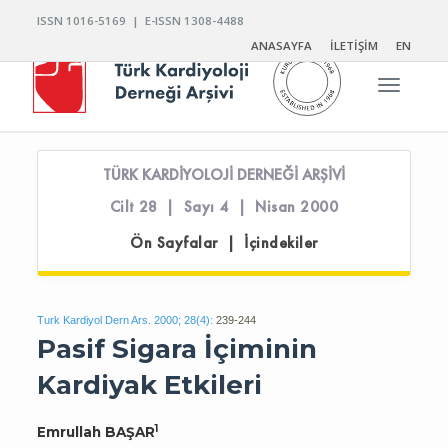
ISSN 1016-5169 | E-ISSN 1308-4488
ANASAYFA
İLETİŞİM
EN
Toggle n
TÜRK KARDİYOLOJİ DERNEĞİ ARŞİVİ
Cilt 28 | Sayı 4 | Nisan 2000
Ön Sayfalar | İçindekiler
Turk Kardiyol Dern Ars. 2000; 28(4):
239-244
Pasif Sigara İçiminin
Kardiyak Etkileri
1
Emrullah BAŞAR