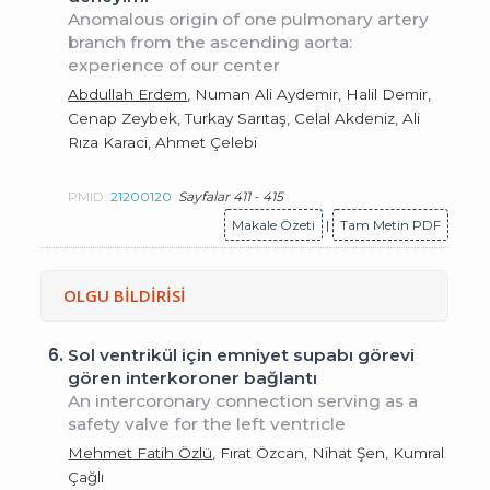
Anomalous origin of one pulmonary artery
branch from the ascending aorta:
experience of our center
Abdullah Erdem
, Numan Ali Aydemir, Halil Demir,
Cenap Zeybek, Turkay Sarıtaş, Celal Akdeniz, Ali
Rıza Karaci, Ahmet Çelebi
PMID:
21200120
Sayfalar 411 - 415
Makale Özeti
|
Tam Metin PDF
OLGU BİLDİRİSİ
6.
Sol ventrikül için emniyet supabı görevi
gören interkoroner bağlantı
An intercoronary connection serving as a
safety valve for the left ventricle
Mehmet Fatih Özlü
, Fırat Özcan, Nihat Şen, Kumral
Çağlı