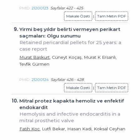
PMID:
21200123
Sayfalar 422 - 425
Makale Özeti
|
Tam Metin PDF
9.
Yirmi beş yıldır belirti vermeyen perikart
saçmaları: Olgu sunumu
Retained pericardial pellets for 25 years: a
case report
Murat Başkurt
, Cüneyt Koçaş, Murat K Ersanlı,
Tevfik Gürmen
PMID:
21200124
Sayfalar 426 - 428
Makale Özeti
|
Tam Metin PDF
10.
Mitral protez kapakta hemoliz ve enfektif
endokardit
Hemolysis and infective endocarditis in a
mitral prosthetic valve
Fatih Koc
, Lutfi Bekar, Hasan Kadi, Koksal Ceyhan