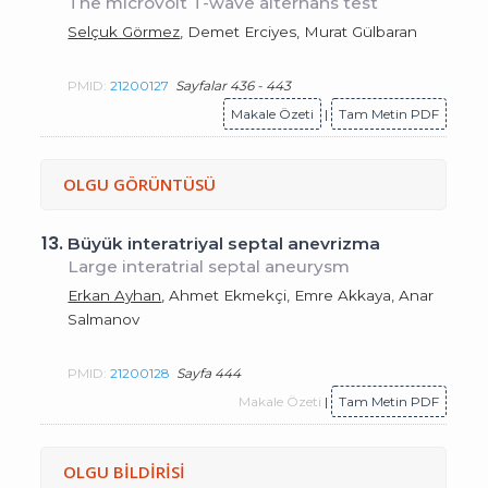
The microvolt T-wave alternans test
Selçuk Görmez
, Demet Erciyes, Murat Gülbaran
PMID:
21200127
Sayfalar 436 - 443
Makale Özeti
|
Tam Metin PDF
OLGU GÖRÜNTÜSÜ
13.
Büyük interatriyal septal anevrizma
Large interatrial septal aneurysm
Erkan Ayhan
, Ahmet Ekmekçi, Emre Akkaya, Anar
Salmanov
PMID:
21200128
Sayfa 444
Makale Özeti
|
Tam Metin PDF
OLGU BİLDİRİSİ