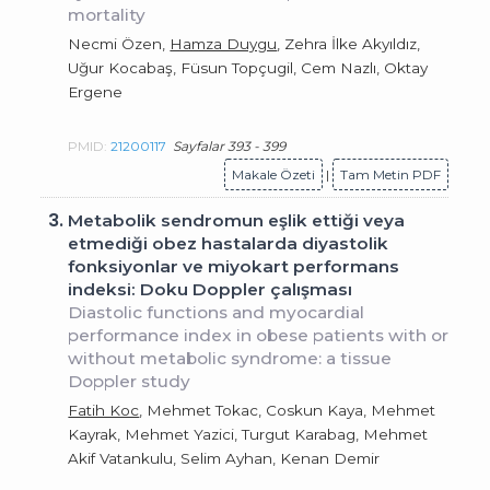
mortality
Necmi Özen,
Hamza Duygu
, Zehra İlke Akyıldız,
Uğur Kocabaş, Füsun Topçugil, Cem Nazlı, Oktay
Ergene
PMID:
21200117
Sayfalar 393 - 399
Makale Özeti
|
Tam Metin PDF
3.
Metabolik sendromun eşlik ettiği veya
etmediği obez hastalarda diyastolik
fonksiyonlar ve miyokart performans
indeksi: Doku Doppler çalışması
Diastolic functions and myocardial
performance index in obese patients with or
without metabolic syndrome: a tissue
Doppler study
Fatih Koc
, Mehmet Tokac, Coskun Kaya, Mehmet
Kayrak, Mehmet Yazici, Turgut Karabag, Mehmet
Akif Vatankulu, Selim Ayhan, Kenan Demir