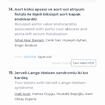
14.
Aort kökü apsesi ve aort-sol atriyum
fistülü ile ilişkili biküspit aort kapak
endokarditi
Bicuspid aortic valve endocarditis
associated with aortic root abscess and
aorta-left atrium fistulization
Nihal Akar Bayram
, Cenk Sarı, Hüseyin Ayhan,
Engin Bozkurt
PMID:
21200129
Sayfa 445
Makale Özeti
|
Tam Metin PDF
15.
Jervell-Lange-Nielsen sendromlu iki kız
kardeş
Two sisters with Jervell-Lange-Nielsen
syndrome
Halit Acet
, Hamza Duygu, Mustafa Başoğlu, Asım
Oktay Ergene