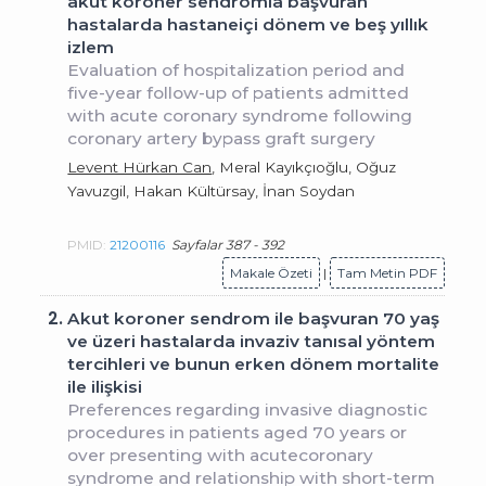
akut koroner sendromla başvuran
hastalarda hastaneiçi dönem ve beş yıllık
izlem
Evaluation of hospitalization period and
five-year follow-up of patients admitted
with acute coronary syndrome following
coronary artery bypass graft surgery
Levent Hürkan Can
, Meral Kayıkçıoğlu, Oğuz
Yavuzgil, Hakan Kültürsay, İnan Soydan
PMID:
21200116
Sayfalar 387 - 392
Makale Özeti
|
Tam Metin PDF
2.
Akut koroner sendrom ile başvuran 70 yaş
ve üzeri hastalarda invaziv tanısal yöntem
tercihleri ve bunun erken dönem mortalite
ile ilişkisi
Preferences regarding invasive diagnostic
procedures in patients aged 70 years or
over presenting with acutecoronary
syndrome and relationship with short-term