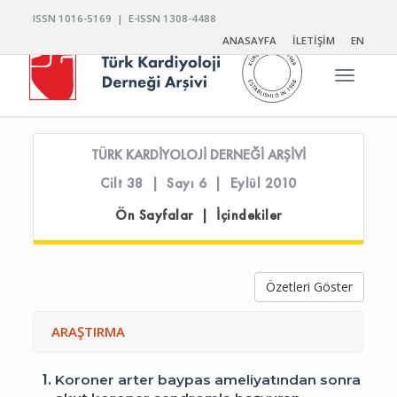
ISSN 1016-5169 | E-ISSN 1308-4488
ANASAYFA
İLETİŞİM
EN
Toggle n
TÜRK KARDİYOLOJİ DERNEĞİ ARŞİVİ
Cilt 38 | Sayı 6 | Eylül 2010
Ön Sayfalar | İçindekiler
Özetleri Göster
ARAŞTIRMA
1.
Koroner arter baypas ameliyatından sonra