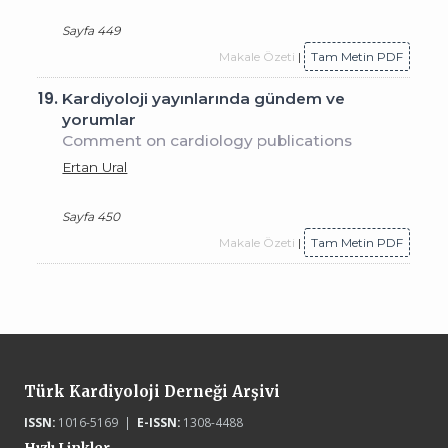
Sayfa 449
Makale Özeti
|
Tam Metin PDF
19.
Kardiyoloji yayınlarında gündem ve
yorumlar
Comment on cardiology publications
Ertan Ural
Sayfa 450
Makale Özeti
|
Tam Metin PDF
Türk Kardiyoloji Derneği Arşivi
ISSN:
1016-5169 |
E-ISSN:
1308-4488