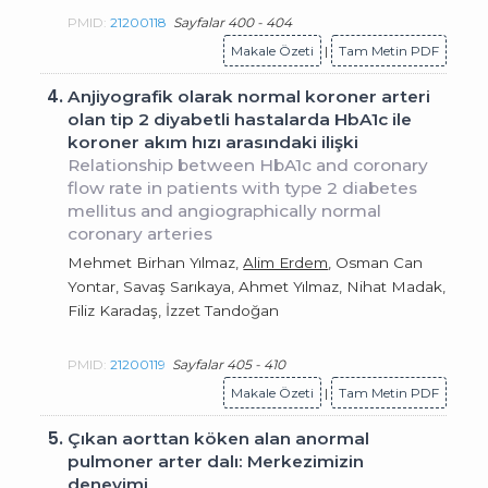
PMID:
21200118
Sayfalar 400 - 404
Makale Özeti
|
Tam Metin PDF
4.
Anjiyografik olarak normal koroner arteri
olan tip 2 diyabetli hastalarda HbA1c ile
koroner akım hızı arasındaki ilişki
Relationship between HbA1c and coronary
flow rate in patients with type 2 diabetes
mellitus and angiographically normal
coronary arteries
Mehmet Birhan Yılmaz,
Alim Erdem
, Osman Can
Yontar, Savaş Sarıkaya, Ahmet Yılmaz, Nihat Madak,
Filiz Karadaş, İzzet Tandoğan
PMID:
21200119
Sayfalar 405 - 410
Makale Özeti
|
Tam Metin PDF
5.
Çıkan aorttan köken alan anormal
pulmoner arter dalı: Merkezimizin
deneyimi