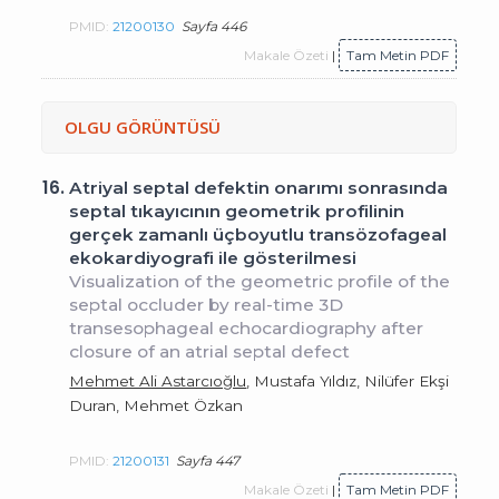
PMID:
21200130
Sayfa 446
Makale Özeti
|
Tam Metin PDF
OLGU GÖRÜNTÜSÜ
16.
Atriyal septal defektin onarımı sonrasında
septal tıkayıcının geometrik profilinin
gerçek zamanlı üçboyutlu transözofageal
ekokardiyografi ile gösterilmesi
Visualization of the geometric profile of the
septal occluder by real-time 3D
transesophageal echocardiography after
closure of an atrial septal defect
Mehmet Ali Astarcıoğlu
, Mustafa Yıldız, Nilüfer Ekşi
Duran, Mehmet Özkan
PMID:
21200131
Sayfa 447
Makale Özeti
|
Tam Metin PDF