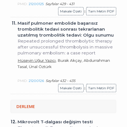
PMID:
21200125
Sayfalar 429 - 431
Makale Özeti
|
Tam Metin PDF
11.
Masif pulmoner embolide başarısız
trombolitik tedavi sonrası tekrarlanan
uzatılmış trombolitik tedavi: Olgu sunumu
Repeated prolonged thrombolytic therapy
after unsuccessful thrombolysis in massive
pulmonary embolism: a case report
Hüseyin Uğur Yazıcı
, Burak Akçay, Abdurrahman
Tasal, Ünal Öztürk
PMID:
21200126
Sayfalar 432 - 435
Makale Özeti
|
Tam Metin PDF
DERLEME
12.
Mikrovolt T-dalgası değişim testi