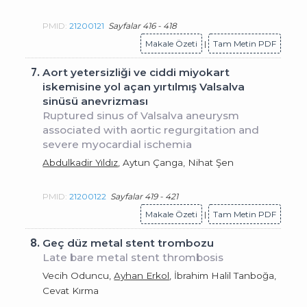
PMID:
21200121
Sayfalar 416 - 418
Makale Özeti
|
Tam Metin PDF
7.
Aort yetersizliği ve ciddi miyokart
iskemisine yol açan yırtılmış Valsalva
sinüsü anevrizması
Ruptured sinus of Valsalva aneurysm
associated with aortic regurgitation and
severe myocardial ischemia
Abdulkadir Yıldız
, Aytun Çanga, Nihat Şen
PMID:
21200122
Sayfalar 419 - 421
Makale Özeti
|
Tam Metin PDF
8.
Geç düz metal stent trombozu
Late bare metal stent thrombosis
Vecih Oduncu,
Ayhan Erkol
, İbrahim Halil Tanboğa,
Cevat Kırma