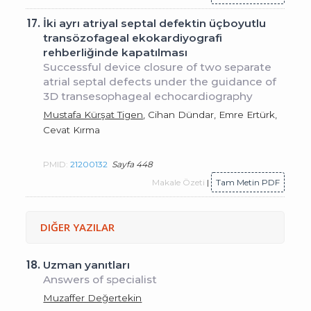
17.
İki ayrı atriyal septal defektin üçboyutlu
transözofageal ekokardiyografi
rehberliğinde kapatılması
Successful device closure of two separate
atrial septal defects under the guidance of
3D transesophageal echocardiography
Mustafa Kürşat Tigen
, Cihan Dündar, Emre Ertürk,
Cevat Kırma
PMID:
21200132
Sayfa 448
Makale Özeti
|
Tam Metin PDF
DIĞER YAZILAR
18.
Uzman yanıtları
Answers of specialist
Muzaffer Değertekin