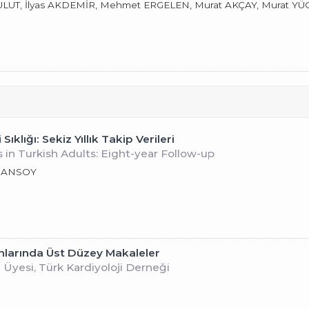
LUT, İlyas AKDEMİR, Mehmet ERGELEN, Murat AKÇAY, Murat YÜ
ıklığı: Sekiz Yıllık Takip Verileri
in Turkish Adults: Eight-year Follow-up
t SANSOY
anlarında Üst Düzey Makaleler
 Üyesi, Türk Kardiyoloji Derneği