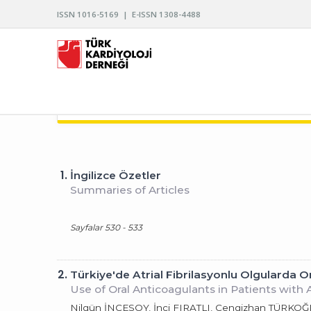
ISSN 1016-5169 | E-ISSN 1308-4488
TÜRK KARDİYOLOJİ DERNEĞİ ARŞİVİ
1.
İngilizce Özetler
Summaries of Articles
Sayfalar 530 - 533
2.
Türkiye'de Atrial Fibrilasyonlu Olgularda O
Use of Oral Anticoagulants in Patients with At
Nilgün İNCESOY, İnci FIRATLI, Cengizhan TÜRKO