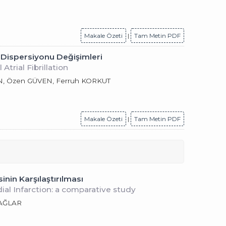
Makale Özeti
|
Tam Metin PDF
a Dispersiyonu Değişimleri
trial Fibrillation
AN, Özen GÜVEN, Ferruh KORKUT
Makale Özeti
|
Tam Metin PDF
nin Karşılaştırılması
al Infarction: a comparative study
ÇAĞLAR