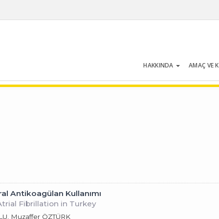
HAKKINDA
AMAÇ VE 
Cilt 28 | Sayı 9 | Eylül 2000
ral Antikoagülan Kullanımı
rial Fibrillation in Turkey
ĞLU, Muzaffer ÖZTÜRK