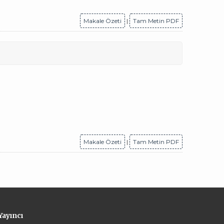
Makale Özeti
|
Tam Metin PDF
Makale Özeti
|
Tam Metin PDF
Yayıncı