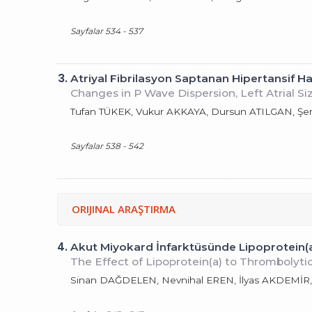
Sayfalar 534 - 537
3.
Atriyal Fibrilasyon Saptanan Hipertansif H
Changes in P Wave Dispersion, Left Atrial Si
Tufan TÜKEK, Vukur AKKAYA, Dursun ATILGAN, Ş
Sayfalar 538 - 542
ORIJINAL ARAŞTIRMA
4.
Akut Miyokard İnfarktüsünde Lipoprotein(a)
The Effect of Lipoprotein(a) to Thrombolyti
Sinan DAĞDELEN, Nevnihal EREN, İlyas AKDEMİ