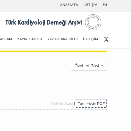
ANASAYFA
İLETİŞİM
EN
Türk Kardiyoloji Derneği Arşivi
KAPSAM
YAYIN KURULU
YAZARLARA BİLGİ
İLETİŞİM
Ön Sayfalar | İçindekiler
Özetleri Göster
Makale Özeti
|
Tam Metin PDF