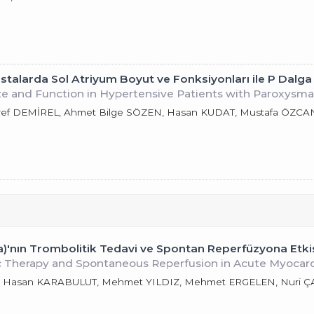
astalarda Sol Atriyum Boyut ve Fonksiyonları ile P Dalg
ze and Function in Hypertensive Patients with Paroxysmal A
eref DEMİREL, Ahmet Bilge SÖZEN, Hasan KUDAT, Mustafa ÖZC
'nın Trombolitik Tedavi ve Spontan Reperfüzyona Etkisi
c Therapy and Spontaneous Reperfusion in Acute Myocardi
R, Hasan KARABULUT, Mehmet YILDIZ, Mehmet ERGELEN, Nuri 