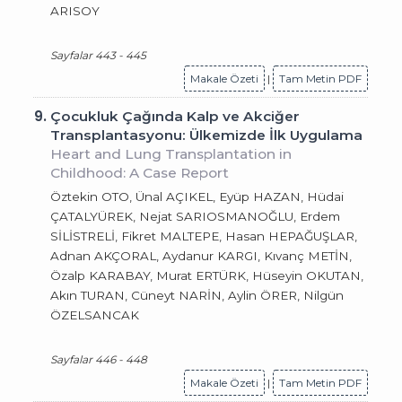
ARISOY
Sayfalar 443 - 445
Makale Özeti
|
Tam Metin PDF
9.
Çocukluk Çağında Kalp ve Akciğer
Transplantasyonu: Ülkemizde İlk Uygulama
Heart and Lung Transplantation in
Childhood: A Case Report
Öztekin OTO, Ünal AÇIKEL, Eyüp HAZAN, Hüdai
ÇATALYÜREK, Nejat SARIOSMANOĞLU, Erdem
SİLİSTRELİ, Fikret MALTEPE, Hasan HEPAĞUŞLAR,
Adnan AKÇORAL, Aydanur KARGI, Kıvanç METİN,
Özalp KARABAY, Murat ERTÜRK, Hüseyin OKUTAN,
Akın TURAN, Cüneyt NARİN, Aylin ÖRER, Nilgün
ÖZELSANCAK
Sayfalar 446 - 448
Makale Özeti
|
Tam Metin PDF