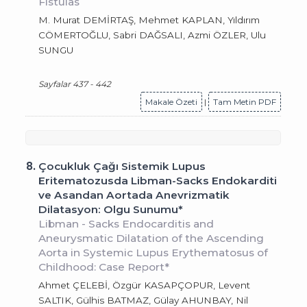
Fistulas
M. Murat DEMİRTAŞ, Mehmet KAPLAN, Yıldırım
CÖMERTOĞLU, Sabri DAĞSALI, Azmi ÖZLER, Ulu
SUNGU
Sayfalar 437 - 442
Makale Özeti
|
Tam Metin PDF
8.
Çocukluk Çağı Sistemik Lupus
Eritematozusda Libman-Sacks Endokarditi
ve Asandan Aortada Anevrizmatik
Dilatasyon: Olgu Sunumu*
Libman - Sacks Endocarditis and
Aneurysmatic Dilatation of the Ascending
Aorta in Systemic Lupus Erythematosus of
Childhood: Case Report*
Ahmet ÇELEBİ, Özgür KASAPÇOPUR, Levent
SALTIK, Gülhis BATMAZ, Gülay AHUNBAY, Nil