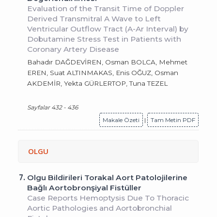
Evaluation of the Transit Time of Doppler
Derived Transmitral A Wave to Left
Ventricular Outflow Tract (A-Ar Interval) by
Dobutamine Stress Test in Patients with
Coronary Artery Disease
Bahadır DAĞDEVİREN, Osman BOLCA, Mehmet
EREN, Suat ALTINMAKAS, Enis OĞUZ, Osman
AKDEMİR, Yekta GÜRLERTOP, Tuna TEZEL
Sayfalar 432 - 436
Makale Özeti
|
Tam Metin PDF
OLGU
7.
Olgu Bildirileri Torakal Aort Patolojilerine
Bağlı Aortobronşiyal Fistüller
Case Reports Hemoptysis Due To Thoracic
Aortic Pathologies and Aortobronchial