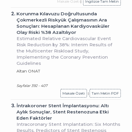
Makale Özeti
|
İngilizce Tam Metin
2.
Korunma Kılavuzu Doğrultusunda
Çokmerkezli Riskyük Çalışmasının Ara
Sonuçları: Hesaplanan Kardiyovasküler
Olay Riski %38 Azaltılıyor
Estimated Relative Cardiovascular Event
Risk Reduction by 38%: Interim Results of
the Multicenter Riskload Study,
Implementing the Coronary Prevention
Guidelines
Altan ONAT
Sayfalar 392 - 407
Makale Özeti
|
Tam Metin PDF
3.
İntrakoroner Stent İmplantasyonu: Altı
Aylık Sonuçlar, Stent Restenozuna Etki
Eden Faktörler
Intracoronary Stent Implantation: Six Months
Results, Predictors of Stent Restenosis