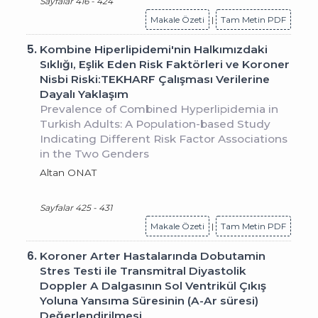
Sayfalar 416 - 424
Makale Özeti
|
Tam Metin PDF
5.
Kombine Hiperlipidemi'nin Halkımızdaki
Sıklığı, Eşlik Eden Risk Faktörleri ve Koroner
Nisbi Riski:TEKHARF Çalışması Verilerine
Dayalı Yaklaşım
Prevalence of Combined Hyperlipidemia in
Turkish Adults: A Population-based Study
Indicating Different Risk Factor Associations
in the Two Genders
Altan ONAT
Sayfalar 425 - 431
Makale Özeti
|
Tam Metin PDF
6.
Koroner Arter Hastalarında Dobutamin
Stres Testi ile Transmitral Diyastolik
Doppler A Dalgasının Sol Ventrikül Çıkış
Yoluna Yansıma Süresinin (A-Ar süresi)
Değerlendirilmesi