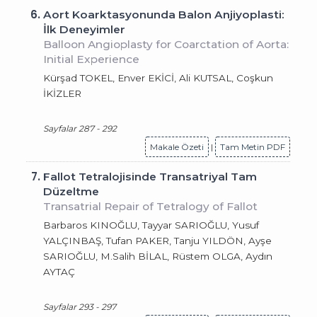
6.
Aort Koarktasyonunda Balon Anjiyoplasti:
İlk Deneyimler
Balloon Angioplasty for Coarctation of Aorta:
Initial Experience
Kürşad TOKEL, Enver EKİCİ, Ali KUTSAL, Coşkun
İKİZLER
Sayfalar 287 - 292
Makale Özeti
|
Tam Metin PDF
7.
Fallot Tetralojisinde Transatriyal Tam
Düzeltme
Transatrial Repair of Tetralogy of Fallot
Barbaros KINOĞLU, Tayyar SARIOĞLU, Yusuf
YALÇINBAŞ, Tufan PAKER, Tanju YILDÖN, Ayşe
SARIOĞLU, M.Salih BİLAL, Rüstem OLGA, Aydın
AYTAÇ
Sayfalar 293 - 297