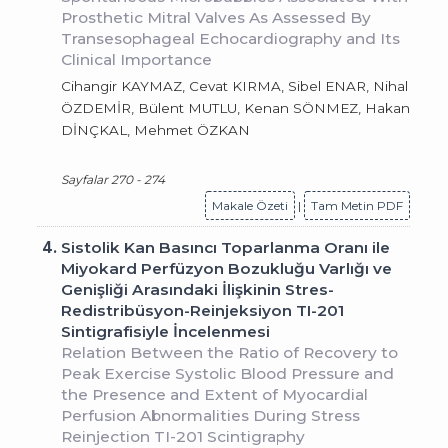
Prosthetic Mitral Valves As Assessed By
Transesophageal Echocardiography and Its
Clinical Importance
Cihangir KAYMAZ, Cevat KIRMA, Sibel ENAR, Nihal
ÖZDEMİR, Bülent MUTLU, Kenan SÖNMEZ, Hakan
DİNÇKAL, Mehmet ÖZKAN
Sayfalar 270 - 274
Makale Özeti
|
Tam Metin PDF
4.
Sistolik Kan Basıncı Toparlanma Oranı ile
Miyokard Perfüzyon Bozukluğu Varlığı ve
Genişliği Arasındaki İlişkinin Stres-
Redistribüsyon-Reinjeksiyon TI-201
Sintigrafisiyle İncelenmesi
Relation Between the Ratio of Recovery to
Peak Exercise Systolic Blood Pressure and
the Presence and Extent of Myocardial
Perfusion Abnormalities During Stress
Reinjection TI-201 Scintigraphy