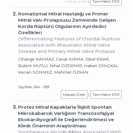
Makale Özeti
|
Tam Metin PDF
2.
Romatizmal Mitral Hastalığı ve Primer
Mitral Valv Prolapsusu Zemininde Gelişen
Korda Rüptürü Olgularının Ayırdedici
Özellikleri
Differentiating Features of Chordal Rupture
Associated with Rheumatic Mitral Valve
Disease and Primary Mitral Valve Prolapse
Cihangir KAYMAZ, Cevat KIRMA, Sibel ENAR,
Bülent MUTLU, Nihal ÖZDEMİR, Hakan DİNÇKAL,
Kenan SÖNMEZ, Mehmet ÖZKAN
Sayfalar 264 - 269
Makale Özeti
|
Tam Metin PDF
3.
Protez Mitral Kapaklarla İlişkili Spontan
Mikrokabarcık Varlığının Transözofajiyal
Ekokardiyografi ile Değerlendirilmesi ve
Klinik Öneminin Araştırılması
Spontaneous Microbubbles Associated With