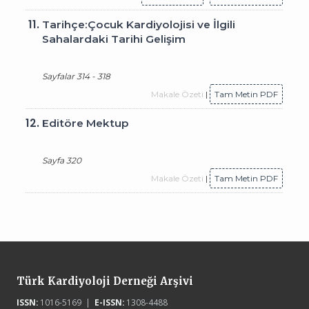
11.
Tarihçe:Çocuk Kardiyolojisi ve İlgili
Sahalardaki Tarihi Gelişim
Sayfalar 314 - 318
Makale Özeti
|
Tam Metin PDF
12.
Editöre Mektup
Sayfa 320
Makale Özeti
|
Tam Metin PDF
Türk Kardiyoloji Derneği Arşivi
ISSN:
1016-5169 |
E-ISSN:
1308-4488