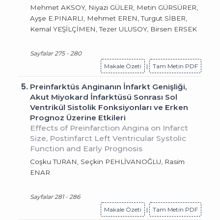
Mehmet AKSOY, Niyazi GÜLER, Metin GÜRSÜRER,
Ayşe E.PINARLI, Mehmet EREN, Turgut SİBER,
Kemal YEŞİLÇİMEN, Tezer ULUSOY, Birsen ERSEK
Sayfalar 275 - 280
Makale Özeti
|
Tam Metin PDF
5.
Preinfarktüs Anginanın İnfarkt Genişliği,
Akut Miyokard İnfarktüsü Sonrası Sol
Ventrikül Sistolik Fonksiyonları ve Erken
Prognoz Üzerine Etkileri
Effects of Preinfarction Angina on Infarct
Size, Postinfarct Left Ventricular Systolic
Function and Early Prognosis
Coşku TURAN, Seçkin PEHLİVANOĞLU, Rasim
ENAR
Sayfalar 281 - 286
Makale Özeti
|
Tam Metin PDF