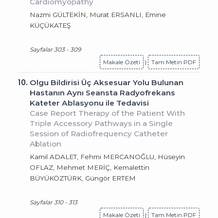
Cardiomyopathy
Nazmi GÜLTEKİN, Murat ERSANLI, Emine
KÜÇÜKATEŞ
Sayfalar 303 - 309
Makale Özeti
|
Tam Metin PDF
10.
Olgu Bildirisi Üç Aksesuar Yolu Bulunan
Hastanın Aynı Seansta Radyofrekans
Kateter Ablasyonu ile Tedavisi
Case Report Therapy of the Patient With
Triple Accessory Pathways in a Single
Session of Radiofrequency Catheter
Ablation
Kamil ADALET, Fehmi MERCANOĞLU, Hüseyin
OFLAZ, Mehmet MERİÇ, Kemalettin
BÜYÜKÖZTÜRK, Güngör ERTEM
Sayfalar 310 - 313
Makale Özeti
|
Tam Metin PDF