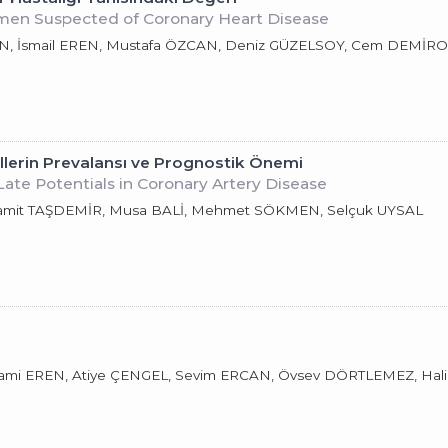
omen Suspected of Coronary Heart Disease
İN, İsmail EREN, Mustafa ÖZCAN, Deniz GÜZELSOY, Cem DEMİR
llerin Prevalansı ve Prognostik Önemi
Late Potentials in Coronary Artery Disease
Hamit TAŞDEMİR, Musa BALİ, Mehmet SÖKMEN, Selçuk UYSAL
ami EREN, Atiye ÇENGEL, Sevim ERCAN, Övsev DÖRTLEMEZ, Ha