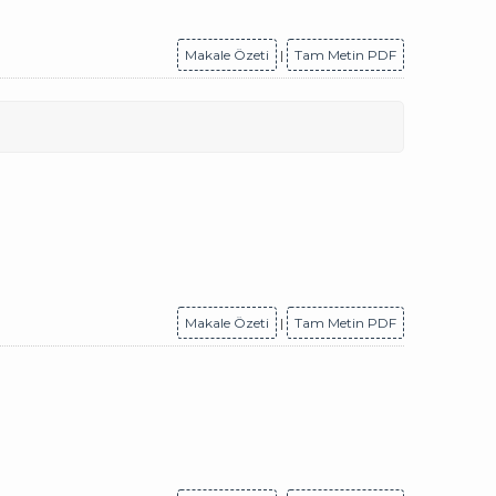
Makale Özeti
|
Tam Metin PDF
Makale Özeti
|
Tam Metin PDF