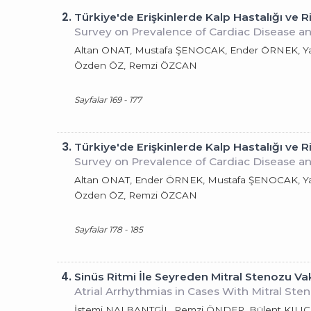
2.
Türkiye'de Erişkinlerde Kalp Hastalığı ve Ri
Survey on Prevalence of Cardiac Disease and
Altan ONAT, Mustafa ŞENOCAK, Ender ÖRNEK, Y
Özden ÖZ, Remzi ÖZCAN
Sayfalar 169 - 177
3.
Türkiye'de Erişkinlerde Kalp Hastalığı ve R
Survey on Prevalence of Cardiac Disease and
Altan ONAT, Ender ÖRNEK, Mustafa ŞENOCAK, Y
Özden ÖZ, Remzi ÖZCAN
Sayfalar 178 - 185
4.
Sinüs Ritmi İle Seyreden Mitral Stenozu Vak
Atrial Arrhythmias in Cases With Mitral St
İstemi NALBANTGİL, Remzi ÖNDER, Bülent KILI