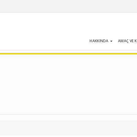
HAKKINDA
AMAÇ VE 
Cilt 19 | Sayı 3 | Mayıs 1991