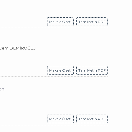
Makale Özeti
|
Tam Metin PDF
N, Cem DEMİROĞLU
Makale Özeti
|
Tam Metin PDF
on
Makale Özeti
|
Tam Metin PDF