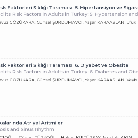
sk Faktörleri Sıklığı Taraması: 5. Hipertansiyon ve Sigar
 its Risk Factors in Adults in Turkey: 5. Hypertension a
avuz GÖZÜKARA, Günsel ŞURDUMAVCI, Yaşar KARAASLAN, Ufuk ÖZ
isk Faktörleri Sıklığı Taraması: 6. Diyabet ve Obesite
 its Risk Factors in Adults in Turkey: 6. Diabetes and Obe
avuz GÖZÜKARA, Günsel ŞURDUMAVCI, Yaşar KARAASLAN, Veyis T
alarında Atriyal Aritmiler
enosis and Sinus Rhythm
ÇCIOĞLU, Cüneyt TÜRKOĞLU, Hakan KÜLTÜRSAY, Mustafa AKIN