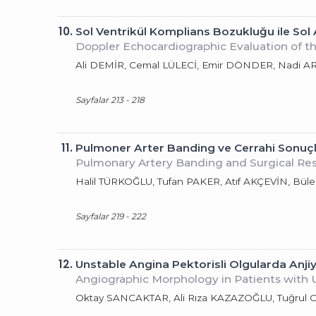
10.
Sol Ventrikül Komplians Bozukluğu ile Sol A
Doppler Echocardiographic Evaluation of th
Ali DEMİR, Cemal LÜLECİ, Emir DÖNDER, Nadi 
Sayfalar 213 - 218
11.
Pulmoner Arter Banding ve Cerrahi Sonuçl
Pulmonary Artery Banding and Surgical Res
Halil TÜRKOĞLU, Tufan PAKER, Atıf AKÇEVİN, Bü
Sayfalar 219 - 222
12.
Unstable Angina Pektorisli Olgularda Anjiy
Angiographic Morphology in Patients with 
Oktay SANCAKTAR, Ali Rıza KAZAZOĞLU, Tuğrul