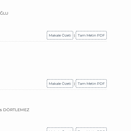
OĞLU
Makale Özeti
|
Tam Metin PDF
Makale Özeti
|
Tam Metin PDF
lis DÖRTLEMEZ