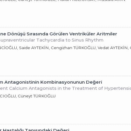
ine Dönüşü Sırasında Görülen Ventriküler Aritmiler
Supraventricular Tachycardia to Sinus Rhythm
ENCİOĞLU, Saide AYTEKİN, Cengizhan TÜRKOĞLU, Vedat AYTEKİ
yum Antagonistinin Kombinasyonunun Değeri
rent Calcium Antagonists in the Treatment of Hypertensi
ÇCIOĞLU, Cüneyt TÜRKOĞLU
r Hastalığı Tanısındaki Değeri