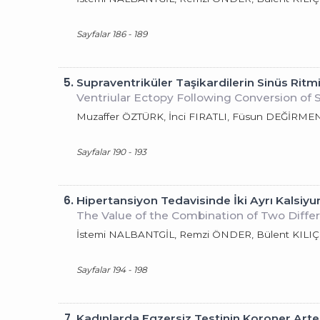
Sayfalar 186 - 189
5.
Supraventriküler Taşikardilerin Sinüs Ritm
Ventriular Ectopy Following Conversion of 
Muzaffer ÖZTÜRK, İnci FIRATLI, Füsun DEĞİRM
Sayfalar 190 - 193
6.
Hipertansiyon Tedavisinde İki Ayrı Kalsi
The Value of the Combination of Two Diffe
İstemi NALBANTGİL, Remzi ÖNDER, Bülent KILI
Sayfalar 194 - 198
7.
Kadınlarda Egzersiz Testinin Koroner Arte