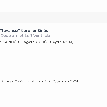
en "Tavansız" Koroner Sinüs
Double Inlet Left Ventricle
şe SARIOĞLU, Tayyar SARIOĞLU, Aydın AYTAÇ
Süheyla ÖZKUTLU, Arman BİLGİÇ, Şencan ÖZME