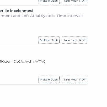
Makale Özeti
|
Tam Metin PDF
er İle İncelenmesi
ment and Left Atrial Systolic Time Intervals
Makale Özeti
|
Tam Metin PDF
, Rüstem OLGA, Aydın AYTAÇ
Makale Özeti
|
Tam Metin PDF