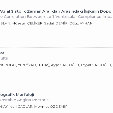
trial Sistolik Zaman Aralıkları Arasındaki İlişkinin Doppl
e Correlation Between Left Ventricular Compliance Impair
ARSLAN, Hüseyin ÇELİKER, Sedat DEMİR, Oğuz AYHAN
arı
ults
lent POLAT, Yusuf YALÇINBAŞ, Ayşe SARIOĞLU, Tayyar SARIOĞLU
ografik Morfoloji
Unstable Angina Pectoris
 OKAY, Nuri ÇAĞLAR, Mehmet ÖZDEMİR