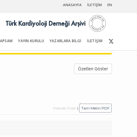
ANASAYFA
İLETİŞİM
EN
Türk Kardiyoloji Derneği Arşivi
KAPSAM
YAYIN KURULU
YAZARLARA BİLGİ
İLETİŞİM
Ön Sayfalar | İçindekiler
Özetleri Göster
Makale Özeti
|
Tam Metin PDF