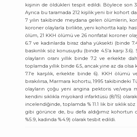
kişinin de öldükleri tespit edildi. Böylece son 3
Ayrıca bu taramada 212 kişilik yeni bir kohort 
7 yılın takibinde meydana gelen ölümlerin, kor
koroner olaylarla birlikte, yeni kohortta kalp has
ölüm, 21 KKH ölümü ve 26 nonfatal koroner olay 
6.7 ve kadınlarda biraz daha yüksekti (binde 7.
baskınlık söz konusuydu (binde 4.5'a karşı 3.6).
olayların oranı yıllık binde 7.2 ve erkekte daha
toplamda yıllık binde 6.5, ancak yine az da olsa
7.1'e karşılık, erkekte binde 6). KKH ölümü ve
bırakılırsa, Marmara kohortu, 1995 takibindeki 
olayların çoğu yeni angina pektoris ve/veya mi
kendini sıklıkla miyokard infarktüsü (8/15) olara
incelendiğinde, toplamda % 11.1 lik bir sıklık söz
gibi görünce de, bu defa aldığımız kohortun o
%5.9, kadında %4.9) olarak tesbit edildi.