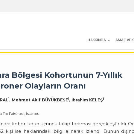
HAKKINDA
AMAÇ VE 
Cilt 54 | Sayı 5 | Temmuz 2026
 Bölgesi Kohortunun 7-Yıllık
roner Olayların Oranı
1
1
1
URAL
, Mehmet Akif BÜYÜKBEŞE
, İbrahim KELEŞ
a Tıp Fakültesi, İstanbul
ara kohortunun üçüncü takip taraması gerçekleştirildi. Ori
 kişi ise haklarındaki bilgi alınarak izlendi. Bunun dışın