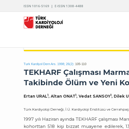
ISSN 1016-5169 | E-ISSN 1308-4488
TÜRK KARDİYOLOJİ DERNEĞİ ARŞİVİ
Turk Kardiyol Dern Ars. 1998; 26(2):
105-110
TEKHARF Çalışması Marmara
Takibinde Ölüm ve Yeni Ko
1
1
1
Ertan URAL
, Altan ONAT
, Vedat SANSOY
, Dilek 
Türk Kardiyoloji Derneği, İ.Ü. Kardiyoloji Enstitüsü ve Cerrahpaş
1997 yılı Haziran ayında TEKHARF çalışması Marm
kohorttan 518 kişi bizzat muayene edilerek, 132