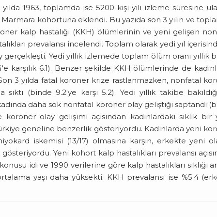
 yılda 1963, toplamda ise 5200 kişi-yılı izleme süresine ulaş
da Marmara kohortuna eklendi. Bu yazıda son 3 yılın ve top
oner kalp hastalığı (KKH) ölümlerinin ve yeni gelişen non
talıkları prevalansı incelendi. Toplam olarak yedi yıl içerisin
gerçekleşti. Yedi yıllık izlemede toplam ölüm oranı yıllık 
4'e karşılık 6.1). Benzer şekilde KKH ölümlerinde de kadın
 Son 3 yılda fatal koroner krize rastlanmazken, nonfatal ko
 sıktı (binde 9.2'ye karşı 5.2). Yedi yıllık takibe bakıldı
 kadında daha sok nonfatal koroner olay geliştiği saptandı (
 koroner olay gelişimi açısından kadınlardaki sıklık bir
Türkiye geneline benzerlik gösteriyordu. Kadınlarda yeni ko
yokard iskemisi (13/17) olmasına karşın, erkekte yeni ol
k gösteriyordu. Yeni kohort kalp hastalıkları prevalansı açıs
 konusu idi ve 1990 verilerine göre kalp hastalıkları sıklığı a
rtalama yaşı daha yüksekti. KKH prevalansı ise %5.4 (er