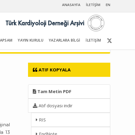
ANASAYFA
İLETİŞİM
EN
Türk Kardiyoloji Derneği Arşivi
KAPSAM
YAYIN KURULU
YAZARLARA BİLGİ
İLETİŞİM
Ön Sayfalar | İçindekiler
ATIF KOPYALA
Tam Metin PDF
Atıf dosyası indir
RIS
jinal
da 13
EndNote