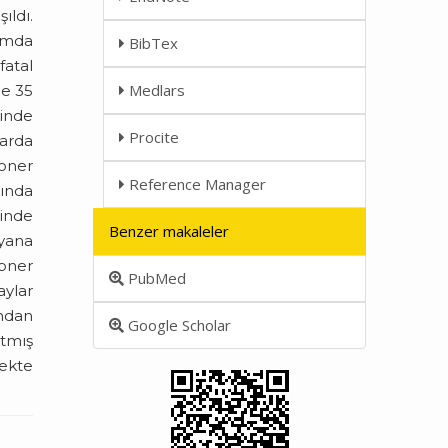
ıldı.
lamda
BibTex
fatal
Medlars
de 35
binde
Procite
larda
roner
Reference Manager
ğında
binde
Benzer makaleler
 yana
roner
PubMed
aylar
ından
Google Scholar
rtmış
kekte