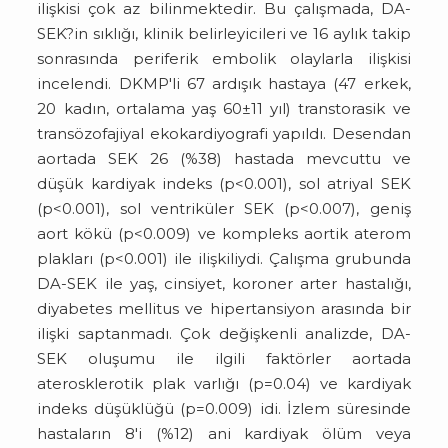
ilişkisi çok az bilinmektedir. Bu çalışmada, DA-
SEK?in sıklığı, klinik belirleyicileri ve 16 aylık takip
sonrasında periferik embolik olaylarla ilişkisi
incelendi. DKMP'li 67 ardışık hastaya (47 erkek,
20 kadın, ortalama yaş 60±11 yıl) transtorasik ve
transözofajiyal ekokardiyografi yapıldı. Desendan
aortada SEK 26 (%38) hastada mevcuttu ve
düşük kardiyak indeks (p<0.001), sol atriyal SEK
(p<0.001), sol ventriküler SEK (p<0.007), geniş
aort kökü (p<0.009) ve kompleks aortik aterom
plakları (p<0.001) ile ilişkiliydi. Çalışma grubunda
DA-SEK ile yaş, cinsiyet, koroner arter hastalığı,
diyabetes mellitus ve hipertansiyon arasında bir
ilişki saptanmadı. Çok değişkenli analizde, DA-
SEK oluşumu ile ilgili faktörler aortada
aterosklerotik plak varlığı (p=0.04) ve kardiyak
indeks düşüklüğü (p=0.009) idi. İzlem süresinde
hastaların 8'i (%12) ani kardiyak ölüm veya