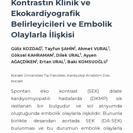
Kontrastın Klinik ve
Ekokardiyografik
Belirleyicileri ve Embolik
Olaylarla İlişkisi
1
1
1
Güliz KOZDAĞ
, Tayfun ŞAHİN
, Ahmet VURAL
,
1
1
Göksel KAHRAMAN
, Dilek URAL
, Ayşen
1
1
1
AĞAÇDİKEN
, Ertan URAL
, Baki KOMSUOĞLU
Kocaeli Üniversitesi Tıp Fakültesi, Kardiyoloji Anabilim Dalı,
Kocaeli
Spontan eko kontrast (SEK) dilate
kardiyomiyopatili hastalarda (DKMP) sık
rastlanan bir bulgudur ve sol atriyumda
oluştuğunda embolik olaylarla ilişkilidir. Bununla
birlikte desandan aortada SEK (DA-SEK)
bulunması ve bu durumun embolik olaylarla