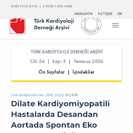
ISSN 1016-5169 | E-ISSN 1308-4488
ANASAYFA
İLETİŞİM
EN
Toggle n
TÜRK KARDİYOLOJİ DERNEĞİ ARŞİVİ
Cilt 54 | Sayı 5 | Temmuz 2026
Ön Sayfalar | İçindekiler
Turk Kardiyol Dern Ars. 2003; 31(11):
671-678
Dilate Kardiyomiyopatili
Hastalarda Desandan
Aortada Spontan Eko