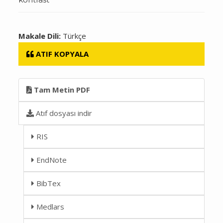
Makale Dili:
Türkçe
ATIF KOPYALA
Tam Metin PDF
Atıf dosyası indir
RIS
EndNote
BibTex
Medlars