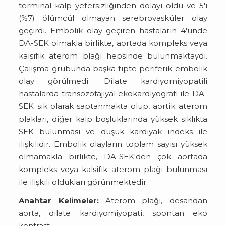
terminal kalp yetersizliğinden dolayı öldü ve 5'i
(%7) ölümcül olmayan serebrovasküler olay
geçirdi. Embolik olay geçiren hastaların 4'ünde
DA-SEK olmakla birlikte, aortada kompleks veya
kalsifik aterom plağı hepsinde bulunmaktaydı.
Çalışma grubunda başka tipte periferik embolik
olay görülmedi. Dilate kardiyomiyopatili
hastalarda transözofajiyal ekokardiyografi ile DA-
SEK sık olarak saptanmakta olup, aortik aterom
plakları, diğer kalp boşluklarında yüksek sıklıkta
SEK bulunması ve düşük kardiyak indeks ile
ilişkilidir. Embolik olayların toplam sayısı yüksek
olmamakla birlikte, DA-SEK'den çok aortada
kompleks veya kalsifik aterom plağı bulunması
ile ilişkili oldukları görünmektedir.
Anahtar Kelimeler:
Aterom plağı, desandan
aorta, dilate kardiyomiyopati, spontan eko
kontrast