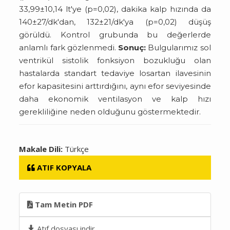
33,99±10,14 lt'ye (p=0,02), dakika kalp hızında da
140±27/dk'dan, 132±21/dk'ya (p=0,02) düşüş
görüldü. Kontrol grubunda bu değerlerde
anlamlı fark gözlenmedi.
Sonuç:
Bulgularımız sol
ventrikül sistolik fonksiyon bozukluğu olan
hastalarda standart tedaviye losartan ilavesinin
efor kapasitesini arttırdığını, aynı efor seviyesinde
daha ekonomik ventilasyon ve kalp hızı
gerekliliğine neden olduğunu göstermektedir.
Makale Dili:
Türkçe
ATIF KOPYALA
Tam Metin PDF
Atıf dosyası indir