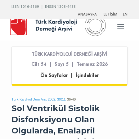
ISSN 1016-5169 | E-ISSN 1308-4488
ANASAYFA
İLETİŞİM
EN
Toggle n
TÜRK KARDİYOLOJİ DERNEĞİ ARŞİVİ
Cilt 54 | Sayı 5 | Temmuz 2026
Ön Sayfalar | İçindekiler
Turk Kardiyol Dern Ars. 2002; 30(1):
36-40
Sol Ventrikül Sistolik
Disfonksiyonu Olan
Olgularda, Enalapril