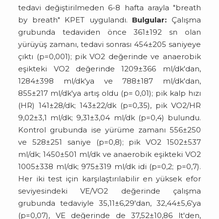
tedavi değiştirilmeden 6-8 hafta arayla "breath
by breath" KPET uygulandı.
Bulgular:
Çalışma
grubunda tedaviden önce 361±192 sn olan
yürüyüş zamanı, tedavi sonrası 454±205 saniyeye
çıktı (p=0,001); pik VO2 değerinde ve anaerobik
eşikteki VO2 değerinde 1209±366 ml/dk'dan,
1284±398 ml/dk'ya ve 788±187 ml/dk'dan,
855±217 ml/dk'ya artış oldu (p= 0,01); pik kalp hızı
(HR) 141±28/dk; 143±22/dk (p=0,35), pik VO2/HR
9,02±3,1 ml/dk; 9,31±3,04 ml/dk (p=0,4) bulundu.
Kontrol grubunda ise yürüme zamanı 556±250
ve 528±251 saniye (p=0,8); pik VO2 1502±537
ml/dk; 1450±501 ml/dk ve anaerobik eşikteki VO2
1005±338 ml/dk; 975±319 ml/dk idi (p=0,2; p=0,7).
Her iki test için karşılaştırılabilir en yüksek efor
seviyesindeki VE/VO2 değerinde çalışma
grubunda tedaviyle 35,11±6,29'dan, 32,44±5,6'ya
(p=0,07), VE değerinde de 37,52±10,86 lt'den,