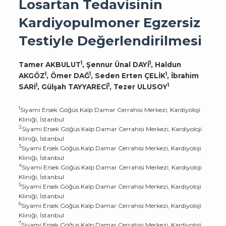
Losartan Tedavisinin
Kardiyopulmoner Egzersiz
Testiyle Değerlendirilmesi
1
1
Tamer AKBULUT
, Şennur Ünal DAYİ
, Haldun
1
1
1
AKGÖZ
, Ömer DAĞ
, Seden Erten ÇELİK
, İbrahim
1
1
1
SARI
, Gülşah TAYYARECİ
, Tezer ULUSOY
1
Siyami Ersek Göğüs Kalp Damar Cerrahisi Merkezi, Kardiyoloji
Kliniği, İstanbul
2
Siyami Ersek Göğüs Kalp Damar Cerrahisi Merkezi, Kardiyoloji
Kliniği, İstanbul
3
Siyami Ersek Göğüs Kalp Damar Cerrahisi Merkezi, Kardiyoloji
Kliniği, İstanbul
4
Siyami Ersek Göğüs Kalp Damar Cerrahisi Merkezi, Kardiyoloji
Kliniği, İstanbul
5
Siyami Ersek Göğüs Kalp Damar Cerrahisi Merkezi, Kardiyoloji
Kliniği, İstanbul
6
Siyami Ersek Göğüs Kalp Damar Cerrahisi Merkezi, Kardiyoloji
Kliniği, İstanbul
7
Siyami Ersek Göğüs Kalp Damar Cerrahisi Merkezi, Kardiyoloji