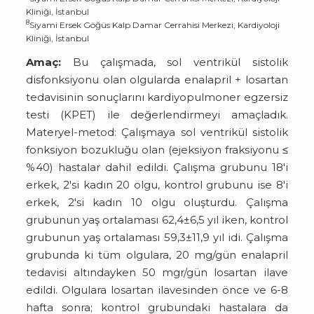
Kliniği, İstanbul
8
Siyami Ersek Göğüs Kalp Damar Cerrahisi Merkezi, Kardiyoloji
Kliniği, İstanbul
Amaç:
Bu çalışmada, sol ventrikül sistolik
disfonksiyonu olan olgularda enalapril + losartan
tedavisinin sonuçlarını kardiyopulmoner egzersiz
testi (KPET) ile değerlendirmeyi amaçladık.
Materyel-metod: Çalışmaya sol ventrikül sistolik
fonksiyon bozukluğu olan (ejeksiyon fraksiyonu ≤
%40) hastalar dahil edildi. Çalışma grubunu 18'i
erkek, 2'si kadın 20 olgu, kontrol grubunu ise 8'i
erkek, 2'si kadın 10 olgu oluşturdu. Çalışma
grubunun yaş ortalaması 62,4±6,5 yıl iken, kontrol
grubunun yaş ortalaması 59,3±11,9 yıl idi. Çalışma
grubunda ki tüm olgulara, 20 mg/gün enalapril
tedavisi altındayken 50 mgr/gün losartan ilave
edildi. Olgulara losartan ilavesinden önce ve 6-8
hafta sonra; kontrol grubundaki hastalara da