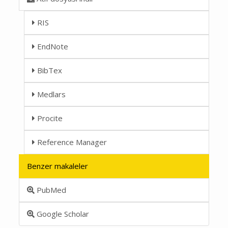
RIS
EndNote
BibTex
Medlars
Procite
Reference Manager
Benzer makaleler
PubMed
Google Scholar