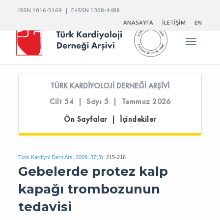
ISSN 1016-5169 | E-ISSN 1308-4488
ANASAYFA
İLETİŞİM
EN
Toggle n
TÜRK KARDİYOLOJİ DERNEĞİ ARŞİVİ
Cilt 54 | Sayı 5 | Temmuz 2026
Ön Sayfalar | İçindekiler
Turk Kardiyol Dern Ars. 2009; 37(3):
215-216
Gebelerde protez kalp
kapağı trombozunun
tedavisi