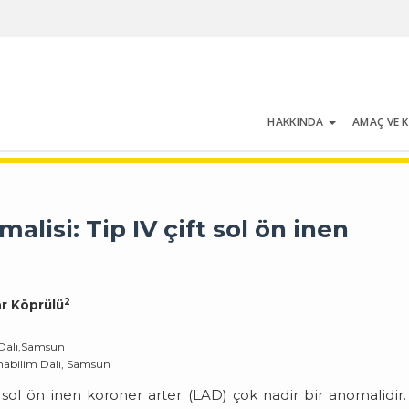
HAKKINDA
AMAÇ VE 
Cilt 34 | Sayı 2 | Mart 2006
alisi: Tip IV çift sol ön inen
2
ar Köprülü
m Dalı,Samsun
Anabilim Dalı, Samsun
sol ön inen koroner arter (LAD) çok nadir bir anomalidir.