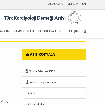
ANASAYFA
İLETİŞİM
EN
Türk Kardiyoloji Derneği Arşivi
KAPSAM
YAYIN KURULU
YAZARLARA BİLGİ
İLETİŞİM
Ön Sayfalar | İçindekiler
ATIF KOPYALA
Tam Metin PDF
Atıf dosyası indir
RIS
 Kırk
EndNote