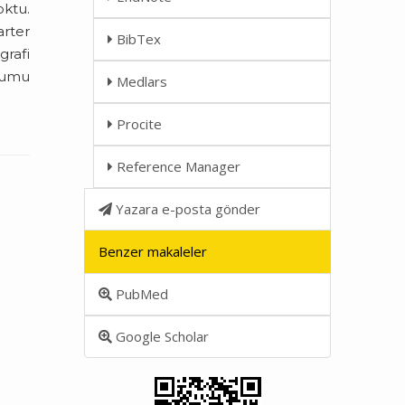
oktu.
rter
BibTex
grafi
urumu
Medlars
Procite
Reference Manager
Yazara e-posta gönder
Benzer makaleler
PubMed
Google Scholar