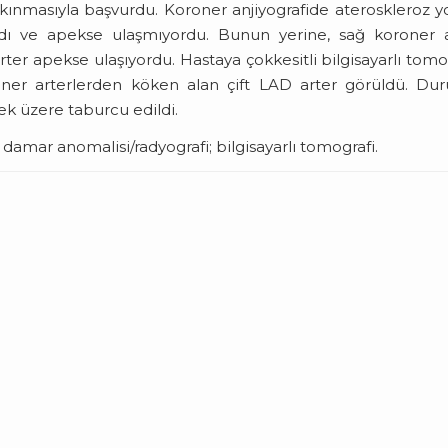
akınmasıyla başvurdu. Koroner anjiyografide ateroskleroz y
dı ve apekse ulaşmıyordu. Bunun yerine, sağ koroner a
er apekse ulaşıyordu. Hastaya çokkesitli bilgisayarlı tomo
oroner arterlerden köken alan çift LAD arter görüldü. D
mek üzere taburcu edildi.
damar anomalisi/radyografi; bilgisayarlı tomografi.