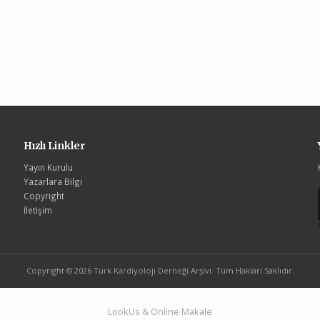
Hızlı Linkler
Yayın Kurulu
Yazarlara Bilgi
Copyright
İletişim
Copyright © 2026 Türk Kardiyoloji Derneği Arşivi. Tüm Hakları Saklıdır.
LookUs
&
Online Makale