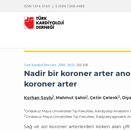
ISSN 1016-5169 | E-ISSN 1308-4488
TÜRK KARDİYOLOJİ DERNEĞİ ARŞİVİ
Turk Kardiyol Dern Ars. 2006; 34(2):
102-105
Nadir bir koroner arter anom
koroner arter
1
1
2
Korhan Soylu
, Mahmut Şahin
, Çetin Çelenk
, Diy
1
Ondokuz Mayıs Üniversitesi Tıp Fakültesi, Kardiyoloji Anabili
2
Ondokuz Mayıs Üniversitesi Tıp Fakültesi, Radyodiyagnostik 
Sağ ve sol koroner arterlerden köken alan çift 