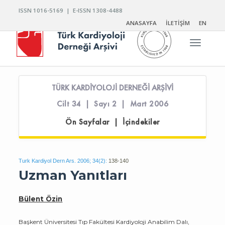
ISSN 1016-5169 | E-ISSN 1308-4488
ANASAYFA
İLETİŞİM
EN
Toggle n
TÜRK KARDİYOLOJİ DERNEĞİ ARŞİVİ
Cilt 34 | Sayı 2 | Mart 2006
Ön Sayfalar | İçindekiler
Turk Kardiyol Dern Ars. 2006; 34(2):
138-140
Uzman Yanıtları
Bülent Özin
Başkent Üniversitesi Tıp Fakültesi Kardiyoloji Anabilim Dalı,