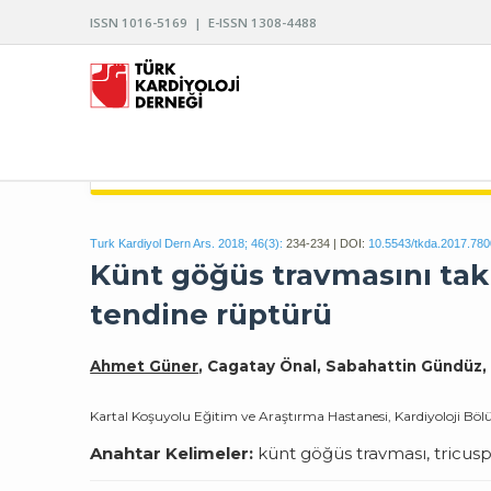
ISSN 1016-5169 | E-ISSN 1308-4488
TÜRK KARDİYOLOJİ DERNEĞİ ARŞİVİ
Turk Kardiyol Dern Ars. 2018; 46(3):
234-234 | DOI:
10.5543/tkda.2017.78
Künt göğüs travmasını tak
tendine rüptürü
Ahmet Güner
, Cagatay Önal, Sabahattin Gündü
Kartal Koşuyolu Eğitim ve Araştırma Hastanesi, Kardiyoloji Bö
Anahtar Kelimeler:
künt göğüs travması, tricusp