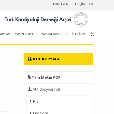
ANASAYFA
İLETİŞİM
EN
Türk Kardiyoloji Derneği Arşivi
KAPSAM
YAYIN KURULU
YAZARLARA BİLGİ
İLETİŞİM
Ön Sayfalar | İçindekiler
ATIF KOPYALA
Tam Metin PDF
Atıf dosyası indir
RIS
EndNote