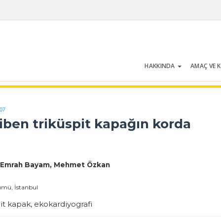
HAKKINDA
AMAÇ VE 
Cilt 46 | Sayı 3 | Nisan 2018
007
iben triküspit kapağın korda
z, Emrah Bayam, Mehmet Özkan
lümü, İstanbul
it kapak, ekokardiyografi