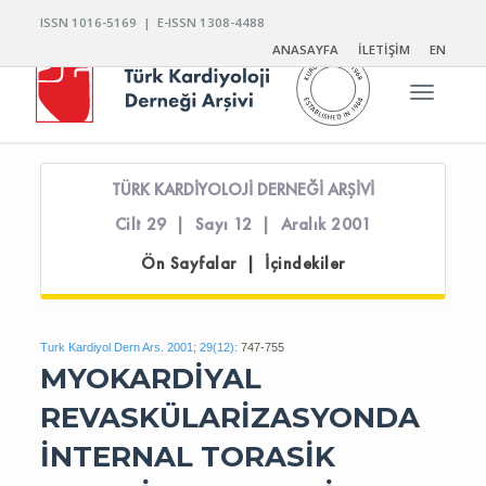
ISSN 1016-5169 | E-ISSN 1308-4488
ANASAYFA
İLETİŞİM
EN
Toggle n
TÜRK KARDİYOLOJİ DERNEĞİ ARŞİVİ
Cilt 29 | Sayı 12 | Aralık 2001
Ön Sayfalar | İçindekiler
Turk Kardiyol Dern Ars. 2001; 29(12):
747-755
MYOKARDİYAL
REVASKÜLARİZASYONDA
İNTERNAL TORASİK