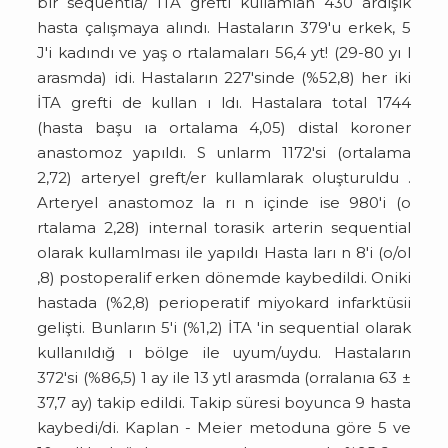
bir sequentia/ ITA grefti kullamlan 430 ardışık
hasta çalışmaya alındı. Hastaların 379'u erkek, 5
J'i kadındı ve yaş o rtalamaları 56,4 yt! (29-80 yı l
arasmda) idi. Hastaların 227'sinde (%52,8) her iki
İTA grefti de kullan ı ldı. Hastalara total 1744
(hasta başu ıa ortalama 4,05) distal koroner
anastomoz yapıldı. S unlarm 1172'si (ortalama
2,72) arteryel greft/er kullamlarak oluşturuldu .
Arteryel anastomoz la rı n içinde ise 980'i (o
rtalama 2,28) internal torasik arterin sequential
olarak kullamlması ile yapıldı Hasta ları n 8'i (o/ol
,8) postoperalif erken dönemde kaybedildi. Oniki
hastada (%2,8) perioperatif miyokard infarktüsii
gelişti. Bunların 5'i (%1,2) İTA 'in sequential olarak
kullanıldığ ı bölge ile uyum/uydu. Hastaların
372'si (%86,5) 1 ay ile 13 ytl arasmda (orralanıa 63 ±
37,7 ay) takip edildi. Takip süresi boyunca 9 hasta
kaybedi/di. Kaplan - Meier metoduna göre 5 ve