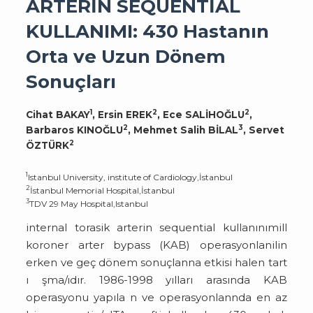
ARTERİN SEQUENTİAL
KULLANIMI: 430 Hastanın
Orta ve Uzun Dönem
Sonuçları
1
2
2
Cihat BAKAY
, Ersin EREK
, Ece SALİHOĞLU
,
2
3
Barbaros KINOĞLU
, Mehmet Salih BİLAL
, Servet
2
ÖZTÜRK
1
Istanbul University, institute of Cardiology,İstanbul
2
İstanbul Memorial Hospital,İstanbul
3
TDV 29 May Hospital,lstanbul
internal torasik arterin sequential kullanınımill
koroner arter bypass (KAB) operasyonlanilin
erken ve geç dönem sonuçlanna etkisi halen tart
ı şma/ıdır. 1986-1998 yılları arasında KAB
operasyonu yapıla n ve operasyonlannda en az