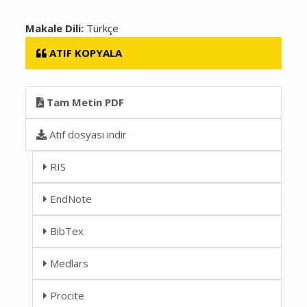
Makale Dili:
Türkçe
ATIF KOPYALA
Tam Metin PDF
Atıf dosyası indir
RIS
EndNote
BibTex
Medlars
Procite