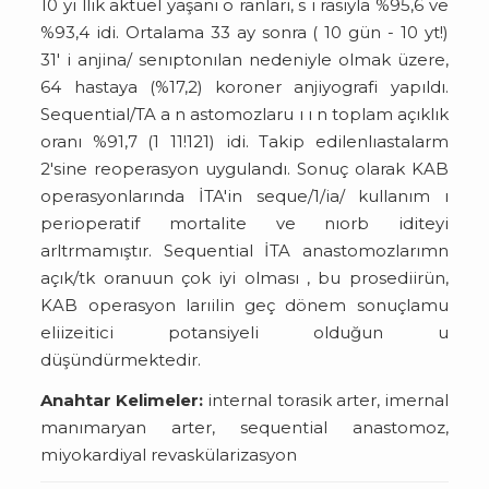
10 yı llık aktüel yaşanı o ranları, s ı rasıyla %95,6 ve
%93,4 idi. Ortalama 33 ay sonra ( 10 gün - 10 yt!)
31' i anjina/ senıptonılan nedeniyle olmak üzere,
64 hastaya (%17,2) koroner anjiyografi yapıldı.
Sequential/TA a n astomozlaru ı ı n toplam açıklık
oranı %91,7 (1 11!121) idi. Takip edilenlıastalarm
2'sine reoperasyon uygulandı. Sonuç olarak KAB
operasyonlarında İTA'in seque/1/ia/ kullanım ı
perioperatif mortalite ve nıorb iditeyi
arltrmamıştır. Sequential İTA anastomozlarımn
açık/tk oranuun çok iyi olması , bu prosediirün,
KAB operasyon larıilin geç dönem sonuçlamu
eliizeitici potansiyeli olduğun u
düşündürmektedir.
Anahtar Kelimeler:
internal torasik arter, imernal
manımaryan arter, sequential anastomoz,
miyokardiyal revaskülarizasyon