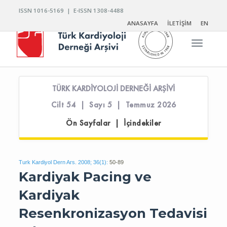
ISSN 1016-5169 | E-ISSN 1308-4488
ANASAYFA
İLETİŞİM
EN
Toggle n
TÜRK KARDİYOLOJİ DERNEĞİ ARŞİVİ
Cilt 54 | Sayı 5 | Temmuz 2026
Ön Sayfalar | İçindekiler
Turk Kardiyol Dern Ars. 2008; 36(1):
50-89
Kardiyak Pacing ve
Kardiyak
Resenkronizasyon Tedavisi