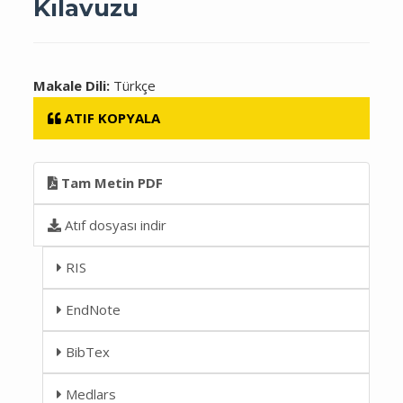
Kılavuzu
Makale Dili:
Türkçe
ATIF KOPYALA
Tam Metin PDF
Atıf dosyası indir
RIS
EndNote
BibTex
Medlars