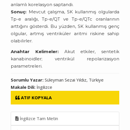
anlamlı korelasyon saptandı.
Sonuç:
Mevcut çalışma, SK kullanmış olgularda
Tp-e aralığı, Tp-e/QT ve Tp-e/QTc oranlarının
arttığını gösterdi. Bu yüzden, SK kullanmış genç
olgular, artmış ventriküler aritmi riskine sahip
olabilirler.
Anahtar Kelimeler:
Akut etkiler, sentetik
kanabinoidler; ventrikül repolarizasyon
parametreleri.
Sorumlu Yazar:
Süleyman Sezai Yıldız, Türkiye
Makale Dili:
İngilizce
ATIF KOPYALA
İngilizce Tam Metin