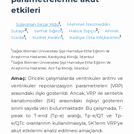
etkileri
1
Süleyman Sezai Yıldız
,
Mehmet Necmeddin
2
1
2
Sutaşır
,
Serhat Sığırcı
,
Hatice Topçu
,
Ahmet
1
1
1
Gürdal
,
Kudret Keskin
,
Kadriye Orta Kılıçkesmez
1
Sağlık Bilimleri Üniversitesi Şişli Hamidiye Etfal Eğitim Ve
Araştırma Hastanesi, Kardiyoloji Kliniği, İstanbul
2
Sağlık Bilimleri Üniversitesi Şişli Hamidiye Etfal Eğitim Ve
Araştırma Hastanesi, Acil Tıp Kliniği, İstanbul
Amaç:
Önceki çalışmalarda ventriküler aritmi ve
ventriküler repolarizasyon parametreleri (VRP)
arasındaki ilişki gösterildi. Ancak, VRP ile sentetik
kanabinoidler (SK) arasındaki ilişkiyi gösteren
sınırlı sayıda veri bulunmaktadır. Bu çalışmada, T-
peak to T-end (Tp-e) aralığı, Tp-e/QT ve Tp-
e/QTc oranlarının kullanılmasıyla, SK’lerin VRP’ye
akut etkilerini analiz edilmesi amaçlandı.