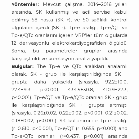
Yöntemler:
Mevcut çalışma, 2014–2016 yılları
arasında, SK kullanmış ve acil servise kabul
edilmiş 58 hasta (SK +), ve 50 sağlıklı kontrol
olgularını içerdi (SK -). Tp-e aralığı, Tp-e/QT ve
Tp-e/QTc oranlarını içeren VRP’ler tüm olgularda
12 derivasyonlu elektrokardiyografiden ölçüldü.
Sonra, bu parametreler gruplar arasında
karşılaştırıldı ve korelasyon analizi yapıldı.
Bulgular:
The Tp-e ve QTc aralıkları analamlı
olarak, SK - grup ile karşılaştırıldığında SK +
grupta daha yüksekti (sırasıyla, 92.2±10.0,
77.4±9.3, p<0.001; 434.5±30.8, 410.9±27.3,
p<0.001). Tp-e/QT ve Tp-e/QTc oranları SK - grup
ile karşılaştırıldığında SK + grupta artmıştı
(sırasıyla, 0.26±0.02, 0.22±0.02, p<0.001; 0.21±0.02,
0.18±0.02, p<0.001). SK kullanımı ile Tp-e aralığı
(r=0.610, p<0.001), Tp-e/QT (r=0.655, p<0.001) and
Tp-e/QTc oranları (r=0.437, p<0.001) arasında