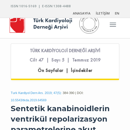
ISSN 1016-5169 | E-ISSN 1308-4488
ANASAYFA
İLETİŞİM
EN
Toggle n
TÜRK KARDİYOLOJİ DERNEĞİ ARŞİVİ
Cilt 47 | Sayı 5 | Temmuz 2019
Ön Sayfalar | İçindekiler
Turk Kardiyol Dern Ars. 2019; 47(5):
384-390 | DOI:
10.5543/tkda.2019.64569
Sentetik kanabinoidlerin
ventrikül repolarizasyon
parametrelerine akut