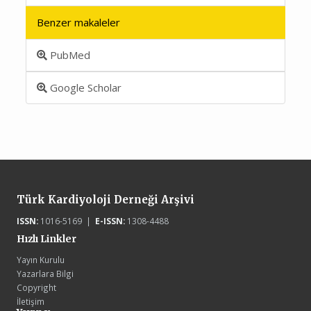
Benzer makaleler
PubMed
Google Scholar
Türk Kardiyoloji Derneği Arşivi
ISSN:
1016-5169 |
E-ISSN:
1308-4488
Hızlı Linkler
Yayın Kurulu
Yazarlara Bilgi
Copyright
İletişim