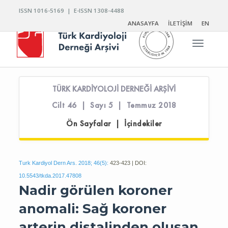
ISSN 1016-5169 | E-ISSN 1308-4488
ANASAYFA
İLETİŞİM
EN
Toggle n
TÜRK KARDİYOLOJİ DERNEĞİ ARŞİVİ
Cilt 46 | Sayı 5 | Temmuz 2018
Ön Sayfalar | İçindekiler
Turk Kardiyol Dern Ars. 2018; 46(5):
423-423 | DOI:
10.5543/tkda.2017.47808
Nadir görülen koroner
anomali: Sağ koroner
arterin distalinden oluşan