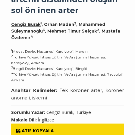
sol ön inen arter
1
2
Cengiz Burak
, Orhan Maden
, Muhammed
3
2
Süleymanoğlu
, Mehmet Timur Selçuk
, Mustafa
4
Özdemir
1
Midyat Devlet Hastanesi, Kardiyoloji, Mardin
2
Türkiye Yüksek Ihtisas Eğitim Ve Araştırma Hastanesi,
Kardiyoloji, Ankara
3
Bingöl Devlet Hastanesi, Kardiyoloji, Bingöl
4
Türkiye Yüksek Ihtisas Eğitim Ve Araştırma Hastanesi, Radyoloji,
Ankara
Anahtar Kelimeler:
Tek koroner arter, koroner
anomali, iskemi
Sorumlu Yazar:
Cengiz Burak, Türkiye
Makale Dili:
İngilizce
ATIF KOPYALA