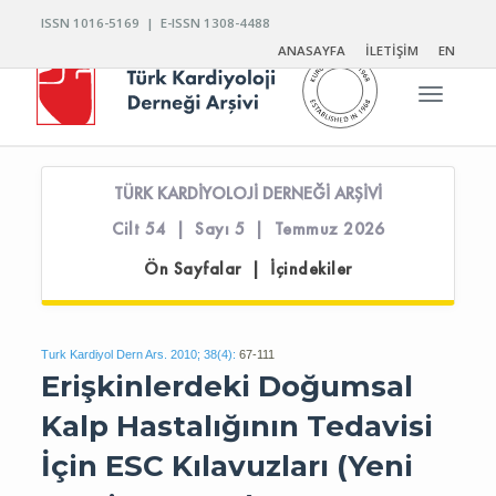
ISSN 1016-5169 | E-ISSN 1308-4488
ANASAYFA
İLETİŞİM
EN
Toggle n
TÜRK KARDİYOLOJİ DERNEĞİ ARŞİVİ
Cilt 54 | Sayı 5 | Temmuz 2026
Ön Sayfalar | İçindekiler
Turk Kardiyol Dern Ars. 2010; 38(4):
67-111
Erişkinlerdeki Doğumsal
Kalp Hastalığının Tedavisi
İçin ESC Kılavuzları (Yeni