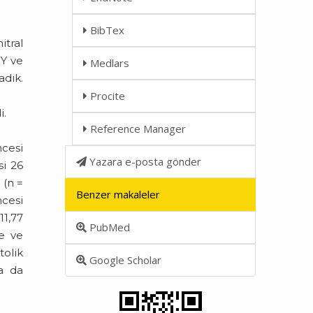
BibTex
itral
MY ve
Medlars
adık.
Procite
i.
Reference Manager
ncesi
Yazara e-posta gönder
si 26
 (n =
Benzer makaleler
ncesi
11,77
PubMed
te ve
tolik
Google Scholar
da da