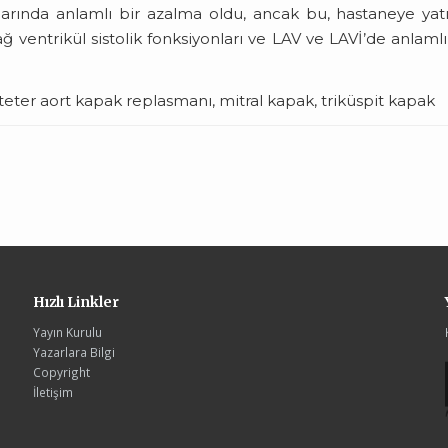
larında anlamlı bir azalma oldu, ancak bu, hastaneye yat
ğ ventrikül sistolik fonksiyonları ve LAV ve LAVİ’de anlamlı
eter aort kapak replasmanı, mitral kapak, triküspit kapak
Hızlı Linkler
Yayın Kurulu
Yazarlara Bilgi
Copyright
İletişim