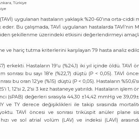
Ankara, Türkiye
kiye
AVİ) uygulanan hastaların yaklaşık %20-60’ına orta-ciddi m
eşlik eder. Bu çalışmada, TAVİ uygulanan hastalarda TAVİ’nin 
iden şekillenme üzerindeki etkisini değerlendirmeyi amaçl
ve hariç tutma kriterlerini karşılayan 79 hasta analiz edild
 erkekti. Hastaların 19’u (%24,1) iki yıl içinde öldü. TAVİ ö
em sonrası bu sayı 18’e (%22,7) düştü (P < 0,05). TAVİ önce
ası bu oran 12’ye (%15) düştü (P < 0,05). Hastaların %50,6’sı
 1, 12’si 2, 2’si 3 kez hastaneye yatırıldı. Hastaların işlem ö
ıncı (sPAB) değerleri sırasıyla 44,30 ±14,42 mmHg ve 39,09±
 ve TY derece değişiklikleri ile takip sırasında mortali
yoktu. TAVİ öncesi ve sonrası triküspit anüler plane sis
hızı ve sol atrial volüm (LAV) ve indeksi (LAVİ) arasın