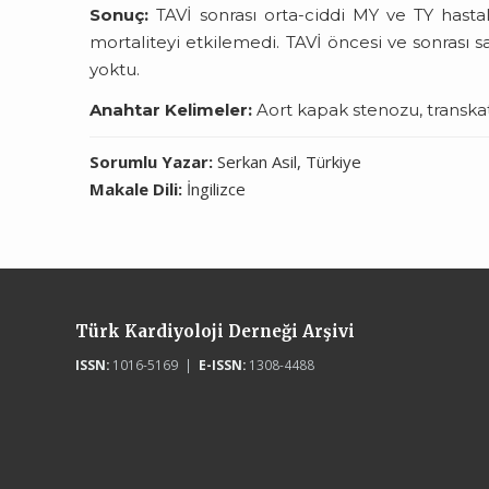
Sonuç:
TAVİ sonrası orta-ciddi MY ve TY hasta
mortaliteyi etkilemedi. TAVİ öncesi ve sonrası sa
yoktu.
Anahtar Kelimeler:
Aort kapak stenozu, transkat
Sorumlu Yazar:
Serkan Asil, Türkiye
Makale Dili:
İngilizce
Türk Kardiyoloji Derneği Arşivi
ISSN:
1016-5169 |
E-ISSN:
1308-4488