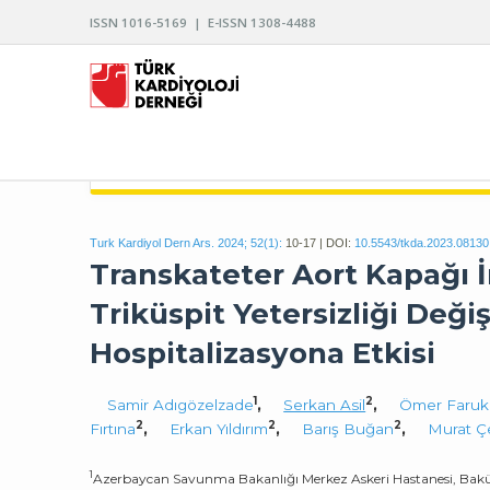
ISSN 1016-5169 | E-ISSN 1308-4488
TÜRK KARDİYOLOJİ DERNEĞİ ARŞİVİ
Turk Kardiyol Dern Ars. 2024; 52(1):
10-17 | DOI:
10.5543/tkda.2023.08130
Transkateter Aort Kapağı 
Triküspit Yetersizliği Değ
Hospitalizasyona Etkisi
1
2
Samir Adıgözelzade
,
Serkan Asil
,
Ömer Faruk
2
2
2
Fırtına
,
Erkan Yıldırım
,
Barış Buğan
,
Murat Çe
1
Azerbaycan Savunma Bakanlığı Merkez Askeri Hastanesi, Bak