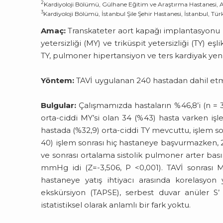
2
Kardiyoloji Bölümü, Gülhane Eğitim ve Araştırma Hastanesi, 
3
Kardiyoloji Bölümü, İstanbul Şile Şehir Hastanesi, İstanbul, Tür
Amaç:
Transkateter aort kapağı implantasyonu (T
yetersizliği (MY) ve triküspit yetersizliği (TY) 
TY, pulmoner hipertansiyon ve ters kardiyak yen
Yöntem:
TAVİ uygulanan 240 hastadan dahil etme 
Bulgular:
Çalışmamızda hastaların %46,8’i (n = 37)
orta-ciddi MY’si olan 34 (%43) hasta varken işl
hastada (%32,9) orta-ciddi TY mevcuttu, işlem sonr
40) işlem sonrası hiç hastaneye başvurmazken, 25’i
ve sonrası ortalama sistolik pulmoner arter bas
mmHg idi (Z=-3,506, P <0,001). TAVİ sonrası MY
hastaneye yatış ihtiyacı arasında korelasyon 
ekskürsiyon (TAPSE), serbest duvar anüler S’ 
istatistiksel olarak anlamlı bir fark yoktu.