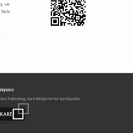
ış ve
 fark
Yayıncı
Kare Publishing, Kare Medya'nın bir kuruluşudur.