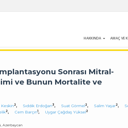
HAKKINDA
AMAÇ VE 
Cilt 52 | Sayı 1 | Ocak 2024
İmplantasyonu Sonrası Mitral-
işimi ve Bunun Mortalite ve
2
3
2
2
 Keskin
,
Sıddık Erdoğan
,
Suat Görmel
,
Salim Yaşar
,
S
2
1
2
lik
,
Cem Barçın
,
Uygar Çağdaş Yüksel
ü, Azerbaycan