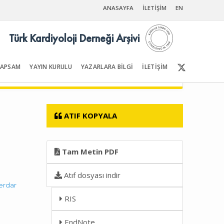
ANASAYFA
İLETİŞİM
EN
Türk Kardiyoloji Derneği Arşivi
KAPSAM
YAYIN KURULU
YAZARLARA BİLGİ
İLETİŞİM
Ön Sayfalar | İçindekiler
ATIF KOPYALA
Tam Metin PDF
Atıf dosyası indir
erdar
RIS
EndNote