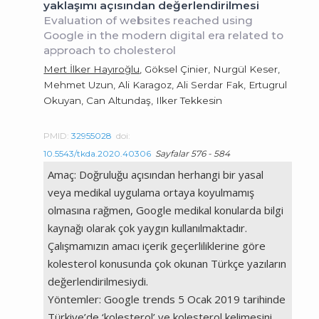
yaklaşımı açısından değerlendirilmesi
Evaluation of websites reached using
Google in the modern digital era related to
approach to cholesterol
Mert İlker Hayıroğlu
, Göksel Çinier, Nurgül Keser,
Mehmet Uzun, Ali Karagoz, Ali Serdar Fak, Ertugrul
Okuyan, Can Altundaş, Ilker Tekkesin
PMID:
32955028
doi:
10.5543/tkda.2020.40306
Sayfalar 576 - 584
Amaç: Doğruluğu açısından herhangi bir yasal
veya medikal uygulama ortaya koyulmamış
olmasına rağmen, Google medikal konularda bilgi
kaynağı olarak çok yaygın kullanılmaktadır.
Çalışmamızın amacı içerik geçerliliklerine göre
kolesterol konusunda çok okunan Türkçe yazıların
değerlendirilmesiydi.
Yöntemler: Google trends 5 Ocak 2019 tarihinde
Türkiye’de ‘kolesterol’ ve kolesterol kelimesini