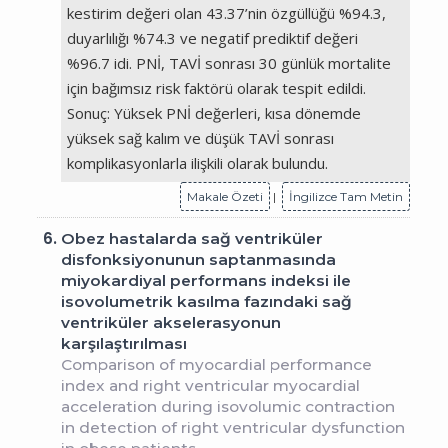
kestirim değeri olan 43.37’nin özgüllüğü %94.3,
duyarlılığı %74.3 ve negatif prediktif değeri
%96.7 idi. PNİ, TAVİ sonrası 30 günlük mortalite
için bağımsız risk faktörü olarak tespit edildi.
Sonuç: Yüksek PNİ değerleri, kısa dönemde
yüksek sağ kalım ve düşük TAVİ sonrası
komplikasyonlarla ilişkili olarak bulundu.
Makale Özeti
|
İngilizce Tam Metin
6.
Obez hastalarda sağ ventriküler
disfonksiyonunun saptanmasında
miyokardiyal performans indeksi ile
isovolumetrik kasılma fazındaki sağ
ventriküler akselerasyonun
karşılaştırılması
Comparison of myocardial performance
index and right ventricular myocardial
acceleration during isovolumic contraction
in detection of right ventricular dysfunction