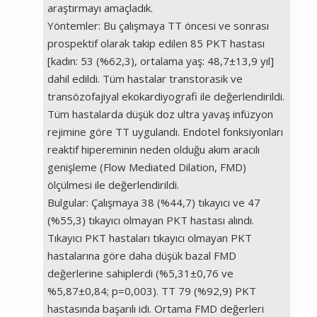
araştırmayı amaçladık.
Yöntemler: Bu çalışmaya TT öncesi ve sonrası
prospektif olarak takip edilen 85 PKT hastası
[kadın: 53 (%62,3), ortalama yaş: 48,7±13,9 yıl]
dahil edildi. Tüm hastalar transtorasik ve
transözofajiyal ekokardiyografi ile değerlendirildi.
Tüm hastalarda düşük doz ultra yavaş infüzyon
rejimine göre TT uygulandı. Endotel fonksiyonları
reaktif hipereminin neden olduğu akım aracılı
genişleme (Flow Mediated Dilation, FMD)
ölçülmesi ile değerlendirildi.
Bulgular: Çalışmaya 38 (%44,7) tıkayıcı ve 47
(%55,3) tıkayıcı olmayan PKT hastası alındı.
Tıkayıcı PKT hastaları tıkayıcı olmayan PKT
hastalarına göre daha düşük bazal FMD
değerlerine sahiplerdi (%5,31±0,76 ve
%5,87±0,84; p=0,003). TT 79 (%92,9) PKT
hastasında başarılı idi. Ortama FMD değerleri