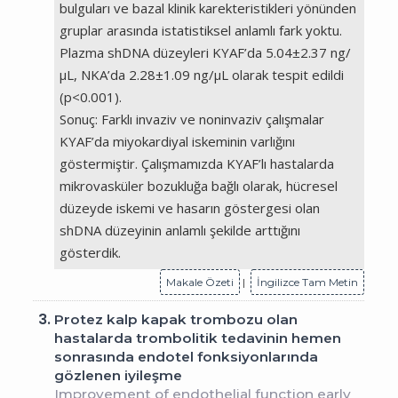
bulguları ve bazal klinik karekteristikleri yönünden
gruplar arasında istatistiksel anlamlı fark yoktu.
Plazma shDNA düzeyleri KYAF’da 5.04±2.37 ng/
µL, NKA’da 2.28±1.09 ng/µL olarak tespit edildi
(p<0.001).
Sonuç: Farklı invaziv ve noninvaziv çalışmalar
KYAF’da miyokardiyal iskeminin varlığını
göstermiştir. Çalışmamızda KYAF’lı hastalarda
mikrovasküler bozukluğa bağlı olarak, hücresel
düzeyde iskemi ve hasarın göstergesi olan
shDNA düzeyinin anlamlı şekilde arttığını
gösterdik.
Makale Özeti
|
İngilizce Tam Metin
3.
Protez kalp kapak trombozu olan
hastalarda trombolitik tedavinin hemen
sonrasında endotel fonksiyonlarında
gözlenen iyileşme
Improvement of endothelial function early