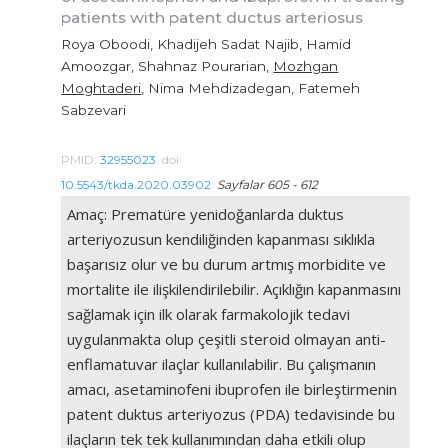
patients with patent ductus arteriosus
Roya Oboodi, Khadijeh Sadat Najib, Hamid
Amoozgar, Shahnaz Pourarian,
Mozhgan
Moghtaderi
, Nima Mehdizadegan, Fatemeh
Sabzevari
PMID:
32955023
doi:
10.5543/tkda.2020.03902
Sayfalar 605 - 612
Amaç: Prematüre yenidoğanlarda duktus
arteriyozusun kendiliğinden kapanması sıklıkla
başarısız olur ve bu durum artmış morbidite ve
mortalite ile ilişkilendirilebilir. Açıklığın kapanmasını
sağlamak için ilk olarak farmakolojik tedavi
uygulanmakta olup çeşitli steroid olmayan anti-
enflamatuvar ilaçlar kullanılabilir. Bu çalışmanın
amacı, asetaminofeni ibuprofen ile birleştirmenin
patent duktus arteriyozus (PDA) tedavisinde bu
ilaçların tek tek kullanımından daha etkili olup