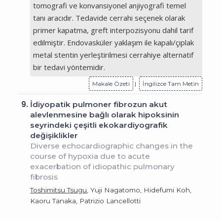
tomografi ve konvansiyonel anjiyografi temel
tanı aracıdır. Tedavide cerrahi seçenek olarak
primer kapatma, greft interpozisyonu dahil tarif
edilmiştir. Endovasküler yaklaşım ile kapalı/çıplak
metal stentin yerleştirilmesi cerrahiye alternatif
bir tedavi yöntemidir.
Makale Özeti
|
İngilizce Tam Metin
9.
İdiyopatik pulmoner fibrozun akut
alevlenmesine bağlı olarak hipoksinin
seyrindeki çeşitli ekokardiyografik
değişiklikler
Diverse echocardiographic changes in the
course of hypoxia due to acute
exacerbation of idiopathic pulmonary
fibrosis
Toshimitsu Tsugu
, Yuji Nagatomo, Hidefumi Koh,
Kaoru Tanaka, Patrizio Lancellotti