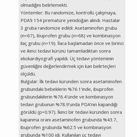
olmadığını belirlemekti.
Yöntemler: Bu randomize, kontrollü çalışmaya,
PDA’lı 154 prematüre yenidoğan alındı. Hastalar
3 gruba randomize edildi: Asetaminofen grubu
(n=67), ibuprofen grubu (n=68) ve kombinasyon
ilaç grubu (n=19). İlaca başlamadan önce ve birinci
ve ikinci tedavi kürünü tamamladıktan sonra
ekokardiyografi yapıldı. Üç tedavi yönteminin
güvenliğini değerlendirmek için kan belirteçleri
ölçüldü.
Bulgular: İlk tedavi küründen sonra asetaminofen
grubundaki bebeklerin %76.1’inde, ibuprofen
grubundakilerin %76.4’ünde ve kombinasyon
tedavi grubunun %78.9’unda PDA’nın kapandığı
görüldü (p=0.97). İkinci bir tedavi küründen sonra
kapanma oranı asetaminofen grubunda %43.7,
ibuprofen grubunda %62.5 ve kombinasyon
grubunda %100 idi. Kullanılan üç tedavi