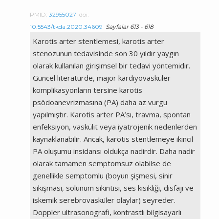
PMID:
32955027
doi:
10.5543/tkda.2020.34609
Sayfalar 613 - 618
Karotis arter stentlemesi, karotis arter
stenozunun tedavisinde son 30 yıldır yaygın
olarak kullanılan girişimsel bir tedavi yöntemidir.
Güncel literatürde, majör kardiyovasküler
komplikasyonların tersine karotis
psödoanevrizmasına (PA) daha az vurgu
yapılmıştır. Karotis arter PA’sı, travma, spontan
enfeksiyon, vaskülit veya iyatrojenik nedenlerden
kaynaklanabilir. Ancak, karotis stentlemeye ikincil
PA oluşumu insidansı oldukça nadirdir. Daha nadir
olarak tamamen semptomsuz olabilse de
genellikle semptomlu (boyun şişmesi, sinir
sıkışması, solunum sıkıntısı, ses kısıklığı, disfaji ve
iskemik serebrovasküler olaylar) seyreder.
Doppler ultrasonografi, kontrastlı bilgisayarlı