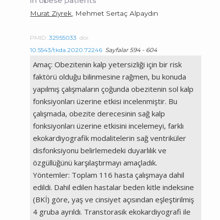
in obese patients
Murat Ziyrek
, Mehmet Sertaç Alpaydın
PMID:
32955033
doi:
10.5543/tkda.2020.72246
Sayfalar 594 - 604
Amaç: Obezitenin kalp yetersizliği için bir risk
faktörü olduğu bilinmesine rağmen, bu konuda
yapılmış çalışmaların çoğunda obezitenin sol kalp
fonksiyonları üzerine etkisi incelenmiştir. Bu
çalışmada, obezite derecesinin sağ kalp
fonksiyonları üzerine etkisini incelemeyi, farklı
ekokardiyografik modalitelerin sağ ventriküler
disfonksiyonu belirlemedeki duyarlılık ve
özgüllüğünü karşılaştırmayı amaçladık.
Yöntemler: Toplam 116 hasta çalışmaya dahil
edildi. Dahil edilen hastalar beden kitle indeksine
(BKİ) göre, yaş ve cinsiyet açısından eşleştirilmiş
4 gruba ayrıldı. Transtorasik ekokardiyografi ile