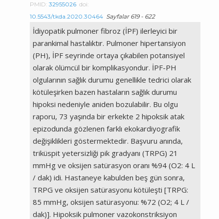
PMID:
32955026
doi:
10.5543/tkda.2020.30464
Sayfalar 619 - 622
İdiyopatik pulmoner fibroz (İPF) ilerleyici bir
parankimal hastalıktır. Pulmoner hipertansiyon
(PH), İPF seyrinde ortaya çıkabilen potansiyel
olarak ölümcül bir komplikasyondur. İPF-PH
olgularının sağlık durumu genellikle tedrici olarak
kötüleşirken bazen hastaların sağlık durumu
hipoksi nedeniyle aniden bozulabilir. Bu olgu
raporu, 73 yaşında bir erkekte 2 hipoksik atak
epizodunda gözlenen farklı ekokardiyografik
değişiklikleri göstermektedir. Başvuru anında,
triküspit yetersizliği pik gradyanı (TRPG) 21
mmHg ve oksijen satürasyon oranı %94 (O2: 4 L
/ dak) idi. Hastaneye kabulden beş gün sonra,
TRPG ve oksijen satürasyonu kötüleşti [TRPG:
85 mmHg, oksijen satürasyonu: %72 (O2; 4 L /
dak)]. Hipoksik pulmoner vazokonstriksiyon