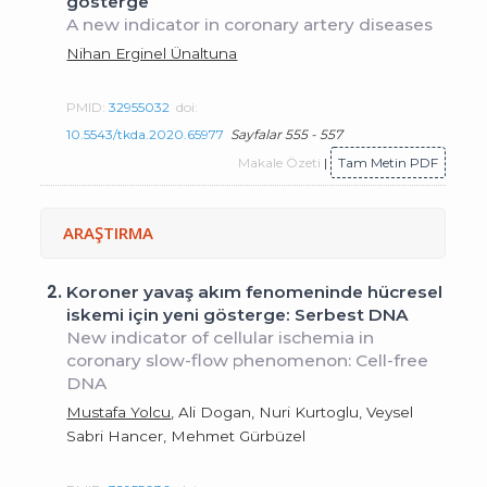
gösterge
A new indicator in coronary artery diseases
Nihan Erginel Ünaltuna
PMID:
32955032
doi:
10.5543/tkda.2020.65977
Sayfalar 555 - 557
Makale Özeti
|
Tam Metin PDF
ARAŞTIRMA
2.
Koroner yavaş akım fenomeninde hücresel
iskemi için yeni gösterge: Serbest DNA
New indicator of cellular ischemia in
coronary slow-flow phenomenon: Cell-free
DNA
Mustafa Yolcu
, Ali Dogan, Nuri Kurtoglu, Veysel
Sabri Hancer, Mehmet Gürbüzel