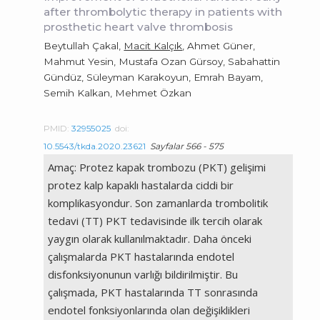
after thrombolytic therapy in patients with
prosthetic heart valve thrombosis
Beytullah Çakal,
Macit Kalçık
, Ahmet Güner,
Mahmut Yesin, Mustafa Ozan Gürsoy, Sabahattin
Gündüz, Süleyman Karakoyun, Emrah Bayam,
Semih Kalkan, Mehmet Özkan
PMID:
32955025
doi:
10.5543/tkda.2020.23621
Sayfalar 566 - 575
Amaç: Protez kapak trombozu (PKT) gelişimi
protez kalp kapaklı hastalarda ciddi bir
komplikasyondur. Son zamanlarda trombolitik
tedavi (TT) PKT tedavisinde ilk tercih olarak
yaygın olarak kullanılmaktadır. Daha önceki
çalışmalarda PKT hastalarında endotel
disfonksiyonunun varlığı bildirilmiştir. Bu
çalışmada, PKT hastalarında TT sonrasında
endotel fonksiyonlarında olan değişiklikleri