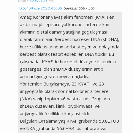
PMID:
32955030
doi:
10.5543/tkda.2020.45605
Sayfalar 558 - 565
Amaç: Koroner yavaş akım fenomeni (KYAF) en
az bir majör epikardiyal koroner arterde kan
akımının distal damar yatağına geç ulaşması
olarak tanımlanır. Serbest hücresel DNA (shDNA),
hücre nükleuslarından serbestleşen ve dolaşımda
serbest olarak tespit edilebilen DNA tipidir. Bu
çalışmada, KYAF’de hücresel düzeyde iskeminin
göstergesi olan shDNA düzeylerinin artıp
artmadığını göstermeyi amaçladık.
Yöntemler: Bu çalışmaya, 23 KYAF’lı ve 23
anjiyografik olarak normal koroner arterlere
(NKA) sahip toplam 46 hasta alındı. Grupların
shDNA düzeyleri, klinik, biyokimyasal ve
anjiyografik özellikleri karşılaştırıldı.
Bulgular: Ortalama yaş KYAF grubunda 53.8±10.3
ve NKA grubunda 56.6±9.4 idi. Laboratuvar