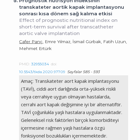
5.
Prognostik nütrisyon indeksinin
transkateter aortik kapak implantasyonu
sonrası kısa dönem sağ kalıma etkisi
Effect of prognostic nutritional index on
short-term survival after transcatheter
aortic valve implantation
Cafer Panç
, Emre Yılmaz, İsmail Gürbak, Fatih Uzun,
Mehmet Ertürk
PMID:
32955034
doi:
10.5543/tkda.2020.97709
Sayfalar 585 - 593
Amaç: Transkateter aort kapak implantasyonu
(TAVİ), ciddi aort darlığında orta-yüksek riskli
veya cerrahiye uygun olmayan hastalarda,
cerrahi aort kapak değişimine iyi bir alternatiftir.
TAVİ çoğunlukla yaşlı hastalara uygulanmaktadır.
Geleneksel risk faktörleri birçok komorbiditeyi
içermesine rağmen yaşlı hastalara özgü
fonksiyonel bozuklukları içermemektedir.