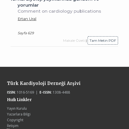
yorumlar
Comment on cardiology publications
Ertan Ural
Sayfa 629
Makale Özeti
|
Tam Metin PDF
Türk Kardiyoloji Derneği Arşivi
ISSN:
1016-5169 |
E-ISSN:
1308-4488
Hızlı Linkler
Yayın Kurulu
Yazarlara Bilgi
Copyright
İletişim