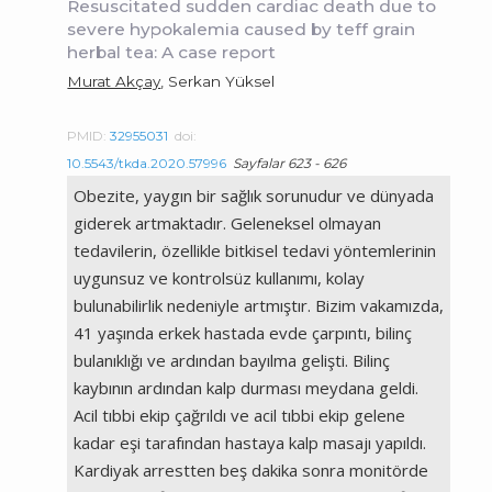
Resuscitated sudden cardiac death due to
severe hypokalemia caused by teff grain
herbal tea: A case report
Murat Akçay
, Serkan Yüksel
PMID:
32955031
doi:
10.5543/tkda.2020.57996
Sayfalar 623 - 626
Obezite, yaygın bir sağlık sorunudur ve dünyada
giderek artmaktadır. Geleneksel olmayan
tedavilerin, özellikle bitkisel tedavi yöntemlerinin
uygunsuz ve kontrolsüz kullanımı, kolay
bulunabilirlik nedeniyle artmıştır. Bizim vakamızda,
41 yaşında erkek hastada evde çarpıntı, bilinç
bulanıklığı ve ardından bayılma gelişti. Bilinç
kaybının ardından kalp durması meydana geldi.
Acil tıbbi ekip çağrıldı ve acil tıbbi ekip gelene
kadar eşi tarafından hastaya kalp masajı yapıldı.
Kardiyak arrestten beş dakika sonra monitörde