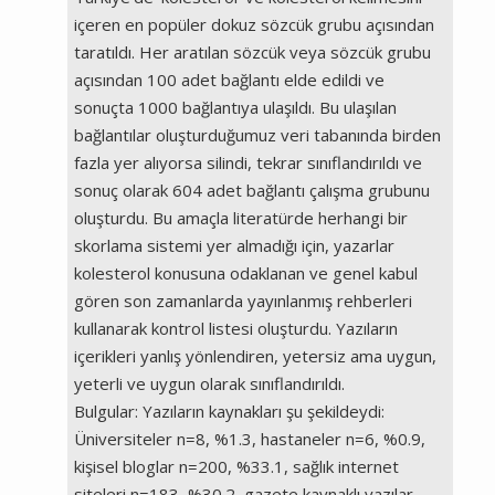
içeren en popüler dokuz sözcük grubu açısından
taratıldı. Her aratılan sözcük veya sözcük grubu
açısından 100 adet bağlantı elde edildi ve
sonuçta 1000 bağlantıya ulaşıldı. Bu ulaşılan
bağlantılar oluşturduğumuz veri tabanında birden
fazla yer alıyorsa silindi, tekrar sınıflandırıldı ve
sonuç olarak 604 adet bağlantı çalışma grubunu
oluşturdu. Bu amaçla literatürde herhangi bir
skorlama sistemi yer almadığı için, yazarlar
kolesterol konusuna odaklanan ve genel kabul
gören son zamanlarda yayınlanmış rehberleri
kullanarak kontrol listesi oluşturdu. Yazıların
içerikleri yanlış yönlendiren, yetersiz ama uygun,
yeterli ve uygun olarak sınıflandırıldı.
Bulgular: Yazıların kaynakları şu şekildeydi:
Üniversiteler n=8, %1.3, hastaneler n=6, %0.9,
kişisel bloglar n=200, %33.1, sağlık internet
siteleri n=183, %30.2, gazete kaynaklı yazılar