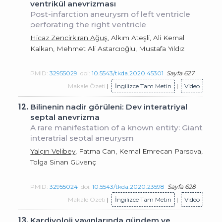
ventrikül anevrizması
Post-infarction aneurysm of left ventricle
perforating the right ventricle
Hicaz Zencirkıran Ağuş
, Alkım Ateşli, Ali Kemal
Kalkan, Mehmet Ali Astarcıoğlu, Mustafa Yıldız
PMID:
32955029
doi:
10.5543/tkda.2020.45301
Sayfa 627
Makale Özeti
|
İngilizce Tam Metin
|
Video
12.
Bilinenin nadir görüleni: Dev interatriyal
septal anevrizma
A rare manifestation of a known entity: Giant
interatrial septal aneurysm
Yalçın Velibey
, Fatma Can, Kemal Emrecan Parsova,
Tolga Sinan Güvenç
PMID:
32955024
doi:
10.5543/tkda.2020.23598
Sayfa 628
Makale Özeti
|
İngilizce Tam Metin
|
Video
13.
Kardiyoloji yayınlarında gündem ve