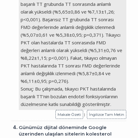
başarılı TT grubunda TT sonrasında anlamlı
olarak yükseldi (%5,65±0,86 ve %7,13±1,26;
p<0,001). Başarısız TT grubunda TT sonrası
FMD değerlerinde anlamlı değişiklik izlenmedi
(%5,07±0,61 ve %5,38±0,95; p=0,371). Tıkayıcı
PKT olan hastalarda TT sonrasında FMD
değerleri anlamlı olarak yükseldi (%5,31±0,76 ve
%8,22±1,15; p<0,001). Fakat, tıkayıcı olmayan
PKT hastalarında TT sonrası FMD değerlerinde
anlamlı değişiklik izlenmedi (%5,87±0,84 ve
%6,11±0,95; p=0,276).
Sonuç: Bu çalışmada, tıkayıcı PKT hastalarında
başarılı TT’nin bozulan endotel fonksiyonlarının
düzelmesine katkı sunabildiği gösterilmiştir.
Makale Özeti
|
İngilizce Tam Metin
4.
Günümüz dijital döneminde Google
üzerinden ulaşılan sitelerin kolesterol