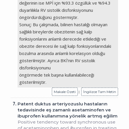
değerinin ise MPİ için %93.3 özgüllük ve %94.3
duyarlılıkla RV sistolik disfonksiyonunu
öngördürdüğünü göstermiştir.
Sonuç: Bu çalışmada, bilinen hastalığı olmayan
sağlıklı bireylerde obezitenin sağ kalp
fonksiyonlarını anlamlı derecede etkilediği ve
obezite derecesi ile sağ kalp fonksiyonlarındaki
bozulma arasında anlamlı korelasyon olduğu
gösterilmiştir. Ayrıca BKİ’nin RV sistolik
disfonksiyonunu
öngörmede tek başına kullanılabileceği
gösterilmiştir.
Makale Özeti
|
İngilizce Tam Metin
7.
Patent duktus arteriyozuslu hastaların
tedavisinde eş zamanlı asetaminofen ve
ibuprofen kullanımına yönelik artmış eğilim
Positive tendency toward synchronous use
of acetaminophen and ibuprofen in treating