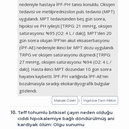
nedeniyle hastaya İPF-PH tanısı konuldu. Oksijen
tedavisi ve metilprednizolon puls tedavisi (MPT)
uygulandı. MPT tedavisinden beş gün sonra,
hipoksi ve PH iyileşti [TRPG: 21 mmHg, oksijen
satürasyonu: %95 (O2: 4 L / dak)]. MPT’den 20
gün sonra oluşan İPF’nin akut eksaserbasyonu
(İPF-AE) nedeniyle ikinci bir MPT dozu uygulandı.
TRPG ve oksijen satürasyonu düşmedi [TRPG:
27 mmHg, oksijen satürasyonu: %94 (O2: 4 L /
dak)]. Hasta ikinci MPT dozundan 10 gün sonra
hayatını kaybetti. İPF-PH varlığında İPF-AE’nin
bozulmasıyla sıradışı ekokardiyografik bulgular
gözlendi.
Makale Özeti
|
İngilizce Tam Metin
10.
Teff tohumlu bitkisel çayın neden olduğu
ciddi hipokalemiye bağlı döndürülmüş ani
kardiyak ölüm: Olgu sunumu