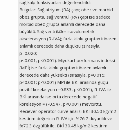
sağ kalp fonksiyonları değerlendirildi.
Bulgular: Sağ atriyum (RA) çapı; obez ve morbid
obez grupta, sağ ventriül (RV) çapı ise sadece
morbid obez grupta anlamlı derecede daha
büyüktü. Sağ ventriküler isovolumetrik
akselerasyon (R-IVA); fazla kilolu gruptan itibaren
anlamlı derecede daha düşüktü (sırasıyla,
p=0.020;
p<0.001; p<0.001). Miyokart performans indeksi
(MPİ) ise fazla kilolu gruptan itibaren anlamlı
derecede daha yüksekti (sırasıyla, p=0.015;
p<0.001; p<0.001) MPİ ile BKİ arasında güçlü
pozitif korelasyon r=0.833, p<0.001), R-IVA ile
BKİ arasında ise orta derecede negatif
korelasyon = (-0.547, p<0.001) mevcuttu.
Reciever operator curve analizi BKİ 30.50 kg/m2
kestirim değerinin R-IVA için %76.7 duyarlılık ve
%72.3 özgüllük ile, BKİ 30.45 kg/m2 kestirim