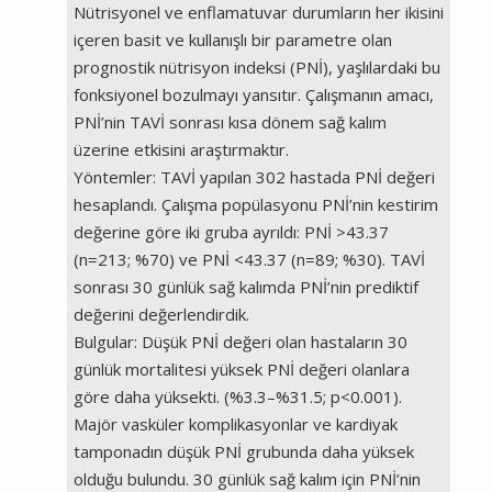
Nütrisyonel ve enflamatuvar durumların her ikisini
içeren basit ve kullanışlı bir parametre olan
prognostik nütrisyon indeksi (PNİ), yaşlılardaki bu
fonksiyonel bozulmayı yansıtır. Çalışmanın amacı,
PNİ’nin TAVİ sonrası kısa dönem sağ kalım
üzerine etkisini araştırmaktır.
Yöntemler: TAVİ yapılan 302 hastada PNİ değeri
hesaplandı. Çalışma popülasyonu PNİ’nin kestirim
değerine göre iki gruba ayrıldı: PNİ >43.37
(n=213; %70) ve PNİ <43.37 (n=89; %30). TAVİ
sonrası 30 günlük sağ kalımda PNİ’nin prediktif
değerini değerlendirdik.
Bulgular: Düşük PNİ değeri olan hastaların 30
günlük mortalitesi yüksek PNİ değeri olanlara
göre daha yüksekti. (%3.3–%31.5; p<0.001).
Majör vasküler komplikasyonlar ve kardiyak
tamponadın düşük PNİ grubunda daha yüksek
olduğu bulundu. 30 günlük sağ kalım için PNİ’nin