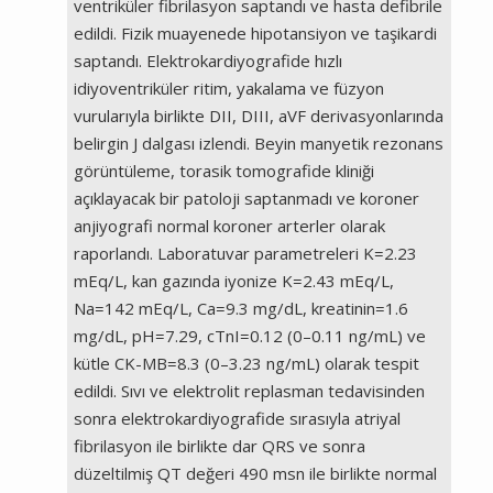
ventriküler fibrilasyon saptandı ve hasta defibrile
edildi. Fizik muayenede hipotansiyon ve taşikardi
saptandı. Elektrokardiyografide hızlı
idiyoventriküler ritim, yakalama ve füzyon
vurularıyla birlikte DII, DIII, aVF derivasyonlarında
belirgin J dalgası izlendi. Beyin manyetik rezonans
görüntüleme, torasik tomografide kliniği
açıklayacak bir patoloji saptanmadı ve koroner
anjiyografi normal koroner arterler olarak
raporlandı. Laboratuvar parametreleri K=2.23
mEq/L, kan gazında iyonize K=2.43 mEq/L,
Na=142 mEq/L, Ca=9.3 mg/dL, kreatinin=1.6
mg/dL, pH=7.29, cTnI=0.12 (0–0.11 ng/mL) ve
kütle CK-MB=8.3 (0–3.23 ng/mL) olarak tespit
edildi. Sıvı ve elektrolit replasman tedavisinden
sonra elektrokardiyografide sırasıyla atriyal
fibrilasyon ile birlikte dar QRS ve sonra
düzeltilmiş QT değeri 490 msn ile birlikte normal