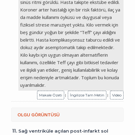
sinüs ritmi görüldü. Hasta takipte ekstübe edildi.
Koroner arter hastalığı için bir risk faktörü, ilaç ya
da madde kullanımı öyküsü ve duygusal veya
fiziksel strese maruziyet yoktu. Kilo vermek için
beş gündür yoğun bir şekilde “Teff” çayı aldığını
belirtti. Hasta komplikasyonsuz taburcu edildi ve
dokuz aydır asemptomatik takip edilmektedir.
Kilo kaybı için uygun olmayan alternatiflerin
kullanımı, özellikle Teff çayı gibi bitkisel tedaviler
ve ilişkili yan etkiler, geniş kullanılabilirlik ve kolay
erişim nedeniyle artmaktadır. Toplum bu konuda
uyarılmalıdır.
Makale Özeti
|
İngilizce Tam Metin
|
Video
OLGU GÖRÜNTÜSÜ
11.
Sağ ventriküle açılan post-infarkt sol