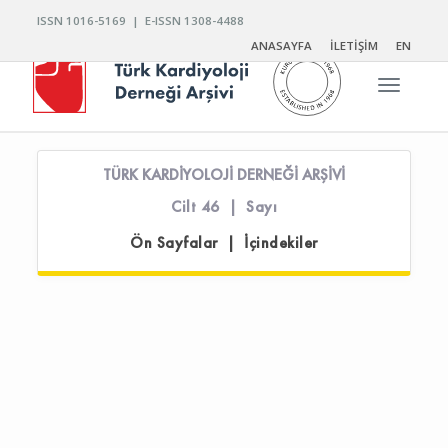
ISSN 1016-5169 | E-ISSN 1308-4488
ANASAYFA
İLETİŞİM
EN
Toggle n
TÜRK KARDİYOLOJİ DERNEĞİ ARŞİVİ
Cilt 46 | Sayı
Ön Sayfalar | İçindekiler