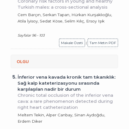
Coronary risk factors in young and healthy
Turkish males: a cross-sectional analysis
Cem Barçın, Serkan Tapan, Hürkan Kurşaklıoğlu,
Atila İyisoy, Sedat Köse, Selim Kılıç, Ersoy Işık
Sayfalar 96 - 103
Makale Özeti
|
Tam Metin PDF
OLGU
5.
İnferior vena kavada kronik tam tıkanıklık:
Sağ kalp kateterizasyonu sırasında
karşılaşılan nadir bir durum
Chronic total occlusion of the inferior vena
cava: a rare phenomenon detected during
right heart catheterization
Meltem Tekin, Alper Canbay, Sinan Aydoğdu,
Erdem Diker