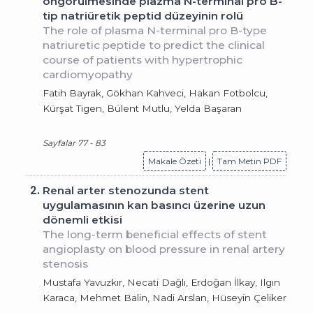
öngörülmesinde plazma N-terminal pro B-
tip natriüretik peptid düzeyinin rolü
The role of plasma N-terminal pro B-type
natriuretic peptide to predict the clinical
course of patients with hypertrophic
cardiomyopathy
Fatih Bayrak, Gökhan Kahveci, Hakan Fotbolcu,
Kürşat Tigen, Bülent Mutlu, Yelda Başaran
Sayfalar 77 - 83
Makale Özeti
|
Tam Metin PDF
2.
Renal arter stenozunda stent
uygulamasının kan basıncı üzerine uzun
dönemli etkisi
The long-term beneficial effects of stent
angioplasty on blood pressure in renal artery
stenosis
Mustafa Yavuzkır, Necati Dağlı, Erdoğan İlkay, Ilgın
Karaca, Mehmet Balin, Nadi Arslan, Hüseyin Çeliker