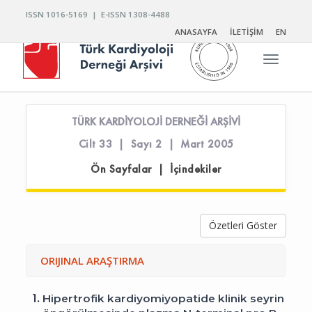
ISSN 1016-5169 | E-ISSN 1308-4488
ANASAYFA
İLETİŞİM
EN
Toggle n
TÜRK KARDİYOLOJİ DERNEĞİ ARŞİVİ
Cilt 33 | Sayı 2 | Mart 2005
Ön Sayfalar | İçindekiler
Özetleri Göster
ORIJINAL ARAŞTIRMA
1.
Hipertrofik kardiyomiyopatide klinik seyrin