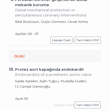
mekanik koruma
Distal mechanical protection in
percutaneous coronary interventions
Bilal Boztosun, Güçlü Dönmez, Cevat Kırma
Sayfalar 126 - 131
Makale Özeti
|
Tam Metin PDF
OLGU
10.
Protez aort kapağında endokardit
Endocarditis of a prosthetic aortic valve
Saide Aytekin, Aylin Tuğcu, Mustafa Güden,
İ.C.Cemşit Demiroğlu
Sayfa 132
Makale Özeti
|
Tam Metin PDF