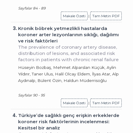
Sayfalar 84 - 89
Makale Özeti
|
Tam Metin PDF
3.
Kronik böbrek yetmezlikli hastalarda
koroner arter lezyonlarının sıklığı, dağılımı
ve risk faktörleri
The prevalence of coronary artery disease,
distribution of lesions, and associated risk
factors in patients with chronic renal failure
Hüseyin Bozbaş, Mehmet Alparslan Küçük, Aylin
Yıldırır, Taner Ulus, Halil Olcay Eldem, İlyas Atar, Alp
Aydınalp, Bülent Özin, Haldun Müderrisoğlu
Sayfalar 90 - 95
Makale Özeti
|
Tam Metin PDF
4.
Türkiye’de sağlıklı genç erişkin erkeklerde
koroner risk faktörlerinin incelenmesi:
Kesitsel bir analiz