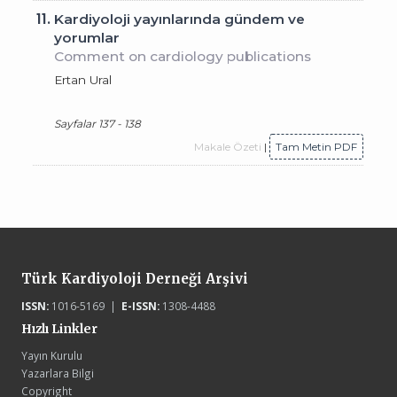
11.
Kardiyoloji yayınlarında gündem ve
yorumlar
Comment on cardiology publications
Ertan Ural
Sayfalar 137 - 138
Makale Özeti
|
Tam Metin PDF
Türk Kardiyoloji Derneği Arşivi
ISSN:
1016-5169 |
E-ISSN:
1308-4488
Hızlı Linkler
Yayın Kurulu
Yazarlara Bilgi
Copyright