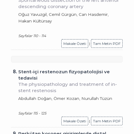
Spontaneous dissection of the left anterior
descending coronary artery
Oğuz Yavuzgil, Cemil Gürgün, Can Hasdemir,
Hakan Kültürsay
Sayfalar 110 - 114
Makale Özeti
|
Tam Metin PDF
8.
Stent-içi restenozun fizyopatolojisi ve
tedavisi
The physiopathology and treatment of in-
stent restenosis
Abdullah Doğan, Ömer Kozan, Nurullah Tüzün
Sayfalar 115 - 125
Makale Özeti
|
Tam Metin PDF
9.
Perkütan koroner girişimlerde distal