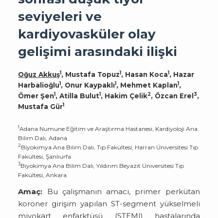
seviyeleri ve
kardiyovasküler olay
gelişimi arasındaki ilişki
1
1
1
Oğuz Akkuş
, Mustafa Topuz
, Hasan Koca
, Hazar
1
1
1
Harbalioğlu
, Onur Kaypaklı
, Mehmet Kaplan
,
1
1
2
3
Ömer Şen
, Atilla Bulut
, Hakim Çelik
, Özcan Erel
,
1
Mustafa Gür
1
Adana Numune Eğitim ve Araştırma Hastanesi, Kardiyoloji Ana
Bilim Dalı, Adana
2
Biyokimya Ana Bilim Dalı, Tıp Fakültesi, Harran Üniversitesi Tıp
Fakültesi, Şanlıurfa
3
Biyokimya Ana Bilim Dalı, Yıldırım Beyazıt Üniversitesi Tıp
Fakültesi, Ankara
Amaç:
Bu çalışmanın amacı, primer perkütan
koroner girişim yapılan ST-segment yükselmeli
miyokart enfarktüsü (STEMI) hastalarında