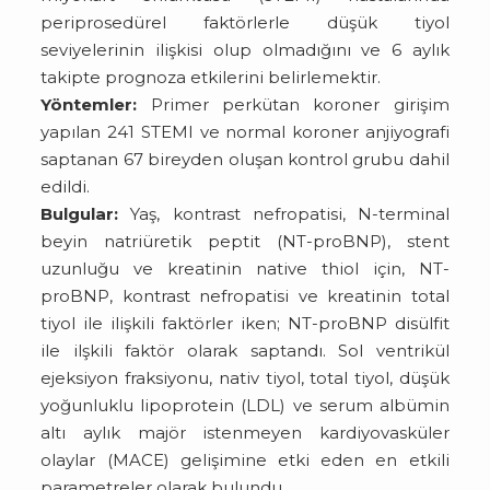
periprosedürel faktörlerle düşük tiyol
seviyelerinin ilişkisi olup olmadığını ve 6 aylık
takipte prognoza etkilerini belirlemektir.
Yöntemler:
Primer perkütan koroner girişim
yapılan 241 STEMI ve normal koroner anjiyografi
saptanan 67 bireyden oluşan kontrol grubu dahil
edildi.
Bulgular:
Yaş, kontrast nefropatisi, N-terminal
beyin natriüretik peptit (NT-proBNP), stent
uzunluğu ve kreatinin native thiol için, NT-
proBNP, kontrast nefropatisi ve kreatinin total
tiyol ile ilişkili faktörler iken; NT-proBNP disülfit
ile ilşkili faktör olarak saptandı. Sol ventrikül
ejeksiyon fraksiyonu, nativ tiyol, total tiyol, düşük
yoğunluklu lipoprotein (LDL) ve serum albümin
altı aylık majör istenmeyen kardiyovasküler
olaylar (MACE) gelişimine etki eden en etkili
parametreler olarak bulundu.