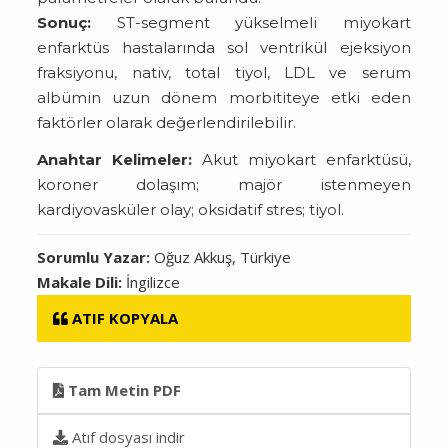
Sonuç:
ST-segment yükselmeli miyokart
enfarktüs hastalarında sol ventrikül ejeksiyon
fraksiyonu, nativ, total tiyol, LDL ve serum
albümin uzun dönem morbititeye etki eden
faktörler olarak değerlendirilebilir.
Anahtar Kelimeler:
Akut miyokart enfarktüsü,
koroner dolaşım; majör istenmeyen
kardiyovasküler olay; oksidatif stres; tiyol.
Sorumlu Yazar:
Oğuz Akkuş, Türkiye
Makale Dili:
İngilizce
ATIF KOPYALA
Tam Metin PDF
Atıf dosyası indir