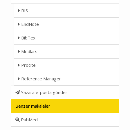
RIS
EndNote
BibTex
Medlars
Procite
Reference Manager
Yazara e-posta gönder
Benzer makaleler
PubMed