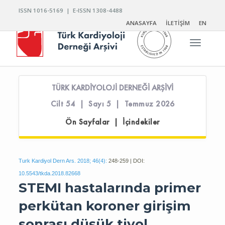
ISSN 1016-5169 | E-ISSN 1308-4488
ANASAYFA
İLETİŞİM
EN
Toggle n
TÜRK KARDİYOLOJİ DERNEĞİ ARŞİVİ
Cilt 54 | Sayı 5 | Temmuz 2026
Ön Sayfalar | İçindekiler
Turk Kardiyol Dern Ars. 2018; 46(4):
248-259 | DOI:
10.5543/tkda.2018.82668
STEMI hastalarında primer
perkütan koroner girişim
sonrası düşük tiyol