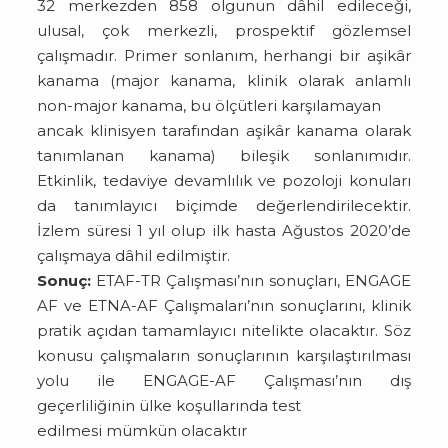
32 merkezden 858 olgunun dâhil edileceği,
ulusal, çok merkezli, prospektif gözlemsel
çalışmadır. Primer sonlanım, herhangi bir aşikâr
kanama (major kanama, klinik olarak anlamlı
non-major kanama, bu ölçütleri karşılamayan
ancak klinisyen tarafından aşikâr kanama olarak
tanımlanan kanama) bileşik sonlanımıdır.
Etkinlik, tedaviye devamlılık ve pozoloji konuları
da tanımlayıcı biçimde değerlendirilecektir.
İzlem süresi 1 yıl olup ilk hasta Ağustos 2020’de
çalışmaya dâhil edilmiştir.
Sonuç:
ETAF-TR Çalışması’nın sonuçları, ENGAGE
AF ve ETNA-AF Çalışmaları’nın sonuçlarını, klinik
pratik açıdan tamamlayıcı nitelikte olacaktır. Söz
konusu çalışmaların sonuçlarının karşılaştırılması
yolu ile ENGAGE-AF Çalışması’nın dış
geçerliliğinin ülke koşullarında test
edilmesi mümkün olacaktır