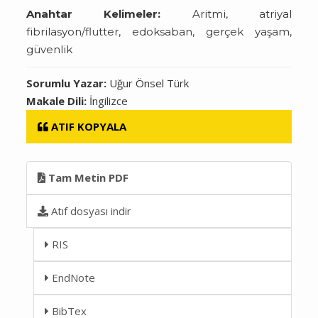
Anahtar Kelimeler:
Aritmi, atriyal
fibrilasyon/flutter, edoksaban, gerçek yaşam,
güvenlik
Sorumlu Yazar:
Uğur Önsel Türk
Makale Dili:
İngilizce
ATIF KOPYALA
Tam Metin PDF
Atıf dosyası indir
RIS
EndNote
BibTex