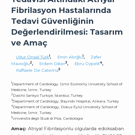
Fibrilasyon Hastalarında
Tedavi Güvenliğinin
Değerlendirilmesi: Tasarım
ve Amaç
1
1
Uğur Önsel Türk
,
Emin Alioğlu
,
Zafer
2
3
4
Mavioğlu
,
Erdem Diker
,
Ebru Özpelit
,
5
Raffaele De Caterina
1
Department of Cardiology, İzmir Economy University School of
Medicine, İzmir, Turkey
2
Daichii Sankyo Turkiye, İstanbul, Turkey
3
Department of Cardiology, Bayındır Hospital, Ankara, Turkey
4
Department of Cardiology, Dokuz Eylül University School of
Medicine, İzmir, Turkey
5
Università degli Studi di Pisa, Cardiologia
Amaç:
Atriyal Fibrilasyonlu olgularda edoksaban