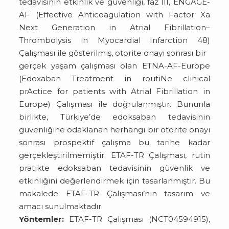
tedavisinin etkinlik ve güvenliği, faz III, ENGAGE-
AF (Effective Anticoagulation with Factor Xa
Next Generation in Atrial Fibrillation–
Thrombolysis in Myocardial Infarction 48)
Çalışması ile gösterilmiş, otorite onayı sonrası bir
gerçek yaşam çalışması olan ETNA-AF-Europe
(Edoxaban Treatment in routiNe clinical
prActice for patients with Atrial Fibrillation in
Europe) Çalışması ile doğrulanmıştır. Bununla
birlikte, Türkiye’de edoksaban tedavisinin
güvenliğine odaklanan herhangi bir otorite onayı
sonrası prospektif çalışma bu tarihe kadar
gerçekleştirilmemiştir. ETAF-TR Çalışması, rutin
pratikte edoksaban tedavisinin güvenlik ve
etkinliğini değerlendirmek için tasarlanmıştır. Bu
makalede ETAF-TR Çalışması’nın tasarım ve
amacı sunulmaktadır.
Yöntemler:
ETAF-TR Çalışması (NCT04594915),