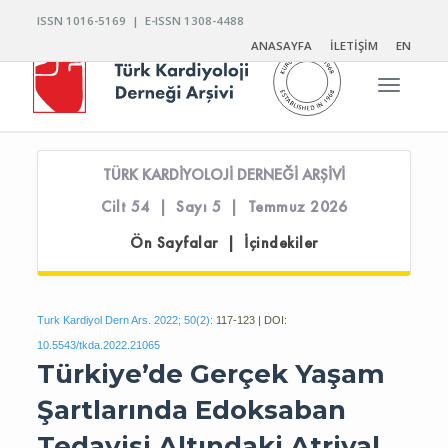
ISSN 1016-5169 | E-ISSN 1308-4488
ANASAYFA
İLETİŞİM
EN
Toggle n
TÜRK KARDİYOLOJİ DERNEĞİ ARŞİVİ
Cilt 54 | Sayı 5 | Temmuz 2026
Ön Sayfalar | İçindekiler
Turk Kardiyol Dern Ars. 2022; 50(2):
117-123 | DOI:
10.5543/tkda.2022.21065
Türkiye’de Gerçek Yaşam
Şartlarında Edoksaban
Tedavisi Altındaki Atriyal