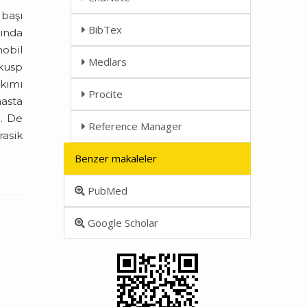
 başı
BibTex
sında
mobil
Medlars
 kusp
akımı
Procite
hasta
ı. De
Reference Manager
rasik
Benzer makaleler
PubMed
Google Scholar