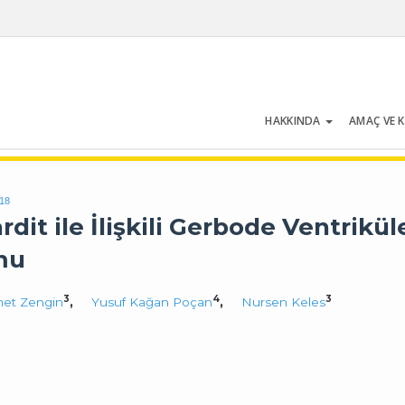
HAKKINDA
AMAÇ VE 
Cilt 54 | Sayı 5 | Temmuz 2026
318
dit ile İlişkili Gerbode Ventrikül
mu
3
4
3
et Zengin
,
Yusuf Kağan Poçan
,
Nursen Keles