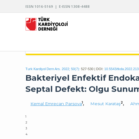
ISSN 1016-5169 | E-ISSN 1308-4488
TÜRK KARDİYOLOJİ DERNEĞİ ARŞİVİ
Turk Kardiyol Dern Ars. 2022; 50(7):
527-530 | DOI:
10.5543/tkda.2022.21
Bakteriyel Enfektif Endokar
Septal Defekt: Olgu Sunu
1
2
Kemal Emrecan Parsova
,
Mesut Karataş
,
Ahm
1
2
3
4