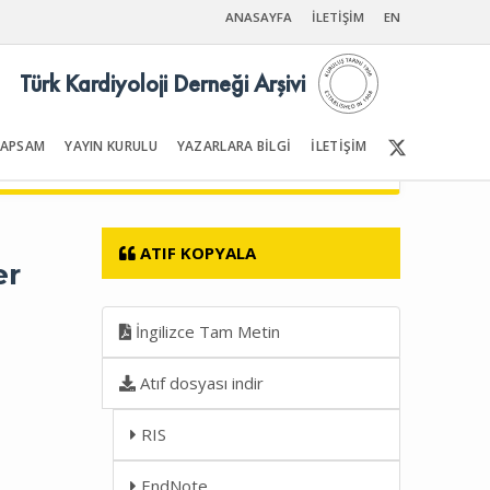
ANASAYFA
İLETİŞİM
EN
Türk Kardiyoloji Derneği Arşivi
KAPSAM
YAYIN KURULU
YAZARLARA BİLGİ
İLETİŞİM
Ön Sayfalar | İçindekiler
ATIF KOPYALA
er
İngilizce Tam Metin
Atıf dosyası indir
RIS
EndNote