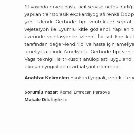
61 yaşında erkek hasta acil servise nefes darlığı
yapılan transtorasik ekokardiyograﬁ renkli Dopp
şant izlendi. Gerbode tipi ventriküler septa
vejetasyon ile uyumlu kitle gözlendi. Yapıla
üzerinde vejetasyonlar izlendi. İki set kan k
tarafından değer-lendirildi ve hasta için ameliyat
ameliyata alındı. Ameliyatta Gerbode tipi ventr
Vaga tekniği ile triküspit anüloplasti uyguland
ekokardiyograﬁde rezidüal şant izlenmedi.
Anahtar Kelimeler:
Ekokardiyograﬁ,, enfektif en
Sorumlu Yazar:
Kemal Emrecan Parsova
Makale Dili:
İngilizce