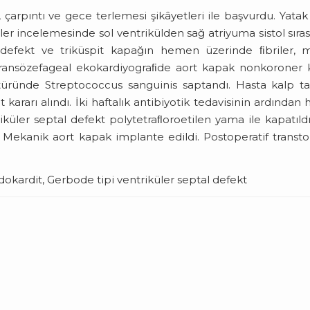
, çarpıntı ve gece terlemesi şikâyetleri ile başvurdu. Yatak
ler incelemesinde sol ventrikülden sağ atriyuma sistol sıra
l defekt ve triküspit kapağın hemen üzerinde ﬁbriler, 
n transözefageal ekokardiyograﬁde aort kapak nonkoroner
ültüründe Streptococcus sanguinis saptandı. Hasta kalp t
 kararı alındı. İki haftalık antibiyotik tedavisinin ardından 
iküler septal defekt polytetraﬂoroetilen yama ile kapatıld
ı. Mekanik aort kapak implante edildi. Postoperatif transto
dokardit, Gerbode tipi ventriküler septal defekt