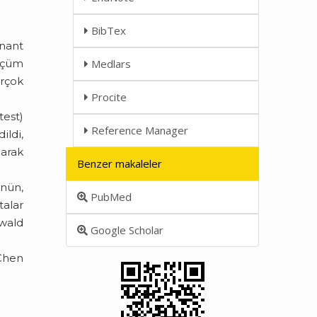
BibTex
inant
lçüm
Medlars
irçok
Procite
test)
Reference Manager
ildi,
larak
Benzer makaleler
nün,
PubMed
talar
ewald
Google Scholar
 Chen