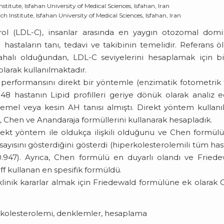
itute, Isfahan University of Medical Sciences, Isfahan, Iran
 Institute, Isfahan University of Medical Sciences, Isfahan, Iran
rol (LDL-C), insanlar arasında en yaygın otozomal dom
 hastaların tanı, tedavi ve takibinin temelidir. Referans ö
pahalı olduğundan, LDL-C seviyelerini hesaplamak için b
olarak kullanılmaktadır.
rformansını direkt bir yöntemle (enzimatik fotometrik 
48 hastanın Lipid profilleri geriye dönük olarak analiz ed
emel veya kesin AH tanısı almıştı. Direkt yöntem kullanı
d, Chen ve Anandaraja formüllerini kullanarak hesapladık.
rekt yöntem ile oldukça ilişkili olduğunu ve Chen formülü
tsayısını gösterdiğini gösterdi (hiperkolesterolemili tüm has
947). Ayrıca, Chen formülü en duyarlı olandı ve Fried
ff kullanan en spesifik formüldü.
klinik kararlar almak için Friedewald formülüne ek olarak
erkolesterolemi, denklemler, hesaplama