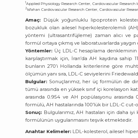
1
Applied Physiology Research Center, Cardiovascular Research Inst
2
Isfahan Cardiovascular Research Center, Cardiovascular Research
Amaç:
Düşük yoğunluklu lipoprotein koleste
bozukluk olan ailesel hiperkolesterolemili (AH)
yöntemi (ultrasantrifüjleme) zaman alıcı ve 
formül ortaya çıkmış ve laboratuvarlarda yaygın 
Yöntemler:
Üç LDL-C hesaplama denkleminin pe
karşılaştırmak için, İran’da AH kaydına sahip 11
bunların 270’i Hollanda kriterlerine göre muht
ölçümün yanı sıra, LDL-C seviyelerini Friedewal
Bulgular:
Sonuçlarımız, her üç formülün de di
tümü arasında en yüksek sınıf içi korelasyon ka
arasında 0.954 ve AH popülasyonu arasında 0.
formülü, AH hastalarında 100’lük bir LDL-C cut-o
Sonuç:
Bulgularımız, AH hastaları için daha iyi 
formülünün uygulanmasını teşvik etmektedir.
Anahtar Kelimeler:
LDL-kolesterol, ailesel hip