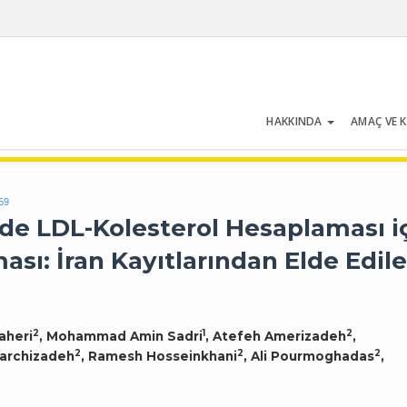
HAKKINDA
AMAÇ VE 
Cilt 54 | Sayı 5 | Temmuz 2026
59
ide LDL-Kolesterol Hesaplaması i
ası: İran Kayıtlarından Elde Edil
2
1
2
aheri
, Mohammad Amin Sadri
, Atefeh Amerizadeh
,
2
2
2
archizadeh
, Ramesh Hosseinkhani
, Ali Pourmoghadas
,