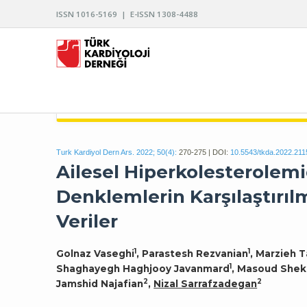
ISSN 1016-5169 | E-ISSN 1308-4488
TÜRK KARDİYOLOJİ DERNEĞİ ARŞİVİ
Turk Kardiyol Dern Ars. 2022; 50(4):
270-275 | DOI:
10.5543/tkda.2022.211
Ailesel Hiperkolesterolem
Denklemlerin Karşılaştırılm
Veriler
1
1
Golnaz Vaseghi
, Parastesh Rezvanian
, Marzieh T
1
Shaghayegh Haghjooy Javanmard
, Masoud Shek
2
2
Jamshid Najafian
,
Nizal Sarrafzadegan