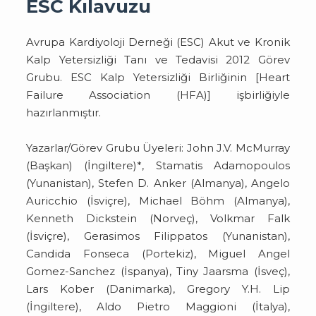
ESC Kılavuzu
Avrupa Kardiyoloji Derneği (ESC) Akut ve Kronik
Kalp Yetersizliği Tanı ve Tedavisi 2012 Görev
Grubu. ESC Kalp Yetersizliği Birliğinin [Heart
Failure Association (HFA)] işbirliğiyle
hazırlanmıştır.
Yazarlar/Görev Grubu Üyeleri: John J.V. McMurray
(Başkan) (İngiltere)*, Stamatis Adamopoulos
(Yunanistan), Stefen D. Anker (Almanya), Angelo
Auricchio (İsviçre), Michael Böhm (Almanya),
Kenneth Dickstein (Norveç), Volkmar Falk
(İsviçre), Gerasimos Filippatos (Yunanistan),
Candida Fonseca (Portekiz), Miguel Angel
Gomez-Sanchez (İspanya), Tiny Jaarsma (İsveç),
Lars Kober (Danimarka), Gregory Y.H. Lip
(İngiltere), Aldo Pietro Maggioni (İtalya),