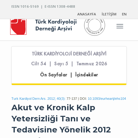
ISSN 1016-5169 | E-ISSN 1308-4488
ANASAYFA
İLETİŞİM
EN
Toggle n
TÜRK KARDİYOLOJİ DERNEĞİ ARŞİVİ
Cilt 54 | Sayı 5 | Temmuz 2026
Ön Sayfalar | İçindekiler
Turk Kardiyol Dern Ars. 2012; 40(3):
77-137 | DOI:
10.1093/eurheartj/ehs104
Akut ve Kronik Kalp
Yetersizliği Tanı ve
Tedavisine Yönelik 2012