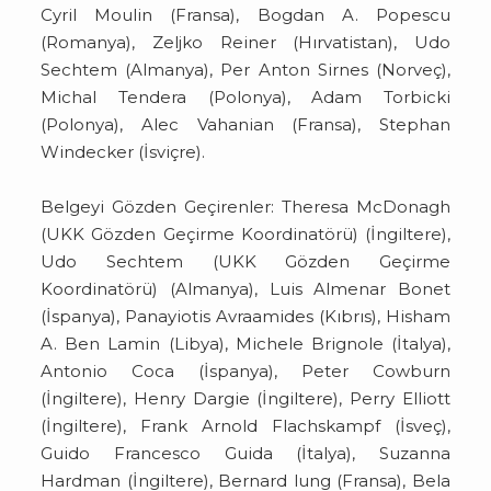
Cyril Moulin (Fransa), Bogdan A. Popescu
(Romanya), Zeljko Reiner (Hırvatistan), Udo
Sechtem (Almanya), Per Anton Sirnes (Norveç),
Michal Tendera (Polonya), Adam Torbicki
(Polonya), Alec Vahanian (Fransa), Stephan
Windecker (İsviçre).
Belgeyi Gözden Geçirenler: Theresa McDonagh
(UKK Gözden Geçirme Koordinatörü) (İngiltere),
Udo Sechtem (UKK Gözden Geçirme
Koordinatörü) (Almanya), Luis Almenar Bonet
(İspanya), Panayiotis Avraamides (Kıbrıs), Hisham
A. Ben Lamin (Libya), Michele Brignole (İtalya),
Antonio Coca (İspanya), Peter Cowburn
(İngiltere), Henry Dargie (İngiltere), Perry Elliott
(İngiltere), Frank Arnold Flachskampf (İsveç),
Guido Francesco Guida (İtalya), Suzanna
Hardman (İngiltere), Bernard lung (Fransa), Bela