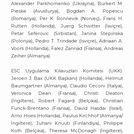
Alexander Parkhomenko (Ukrayna), Burkert M.
Pieske (Avusturya), Bogdan A. Popescu
(Romanya), Per K. Ronnevik (Norveç), Frans H.
Rutten (Hollanda), Juerg Schwitter (İsviçre),
Petar Seferovic (Sırbistan), Janina Stepinska
(Polonya), Pedro T. Trindade (İsviçre), Adriaan A.
Voors (Hollanda), Falez Zannad (Fransa), Andreas
Zeiher (Almanya).
ESC Uygulama Kılavuzları Komitesi (UKK):
Jeroen J. Bax (UKK Başkanı) (Hollanda), Helmut
Baumgartner (Almanya), Claudio Ceconi (İtalya),
Veronica Dean (Fransa), Christi Deaton
(İngiltere), Robert Fagard (Belçika), Christian
Funck-Brentano (Fransa), David Hasdai (İsrail),
Arno Hoes (Hollanda), Paulus Kirchhof (Almanya/
İngiltere), Juhani Knuuti (Finlandiya), Philippe
Kolh (Belçika), Theresa McDonagh (İngiltere),