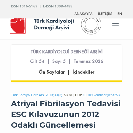
ISSN 1016-5169 | E-ISSN 1308-4488
ANASAYFA
İLETİŞİM
EN
Toggle n
TÜRK KARDİYOLOJİ DERNEĞİ ARŞİVİ
Cilt 54 | Sayı 5 | Temmuz 2026
Ön Sayfalar | İçindekiler
Turk Kardiyol Dern Ars. 2013; 41(3):
53-81 | DOI:
10.1093/eurheartj/ehs253
Atriyal Fibrilasyon Tedavisi
ESC Kılavuzunun 2012
Odaklı Güncellemesi