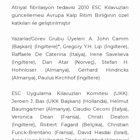
Atriyal fibrilasyon tedavisi 2010 ESC Kılavuzları
güncellemesi Avrupa Kalp Ritim Birliğinin özel
katkıları ile geliştirilmiştir
Yazarlar/Görev Grubu Üyeleri: A. John Camm
(Başkan) (İngiltere)*, Gregory Y.H. Lip (İngiltere),
Raffaele De Caterina (İtalya), Irene Savelieva
(İngiltere), Dan Atar (Norveç), Stefan H.
Hohnloser (Almanya), Gerhard Hindricks
(Almanya), Paulus Kirchhof (İngiltere)
ESC Uygulama Kılavuzları Komitesi (UKK):
Jeroen J. Bax (UKK Başkanı) (Hollanda), Helmut
Baumgartner (Almanya), Claudio Ceconi (İtalya),
Veronica Dean (Fransa), Christi Deaton
(İngiltere), Robert Fagard (Belçika), Christian
Funck-Brentano (Fransa), David Hasdai (İsrail),