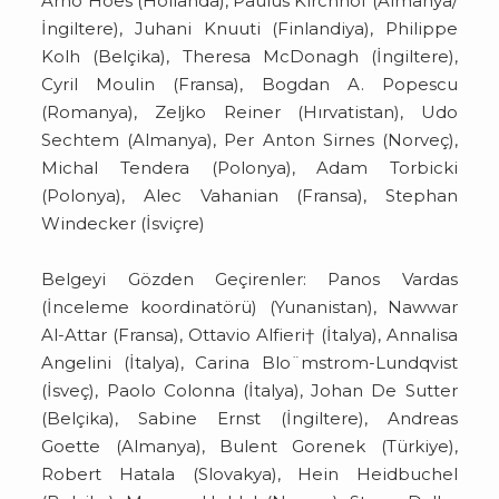
Arno Hoes (Hollanda), Paulus Kirchhof (Almanya/
İngiltere), Juhani Knuuti (Finlandiya), Philippe
Kolh (Belçika), Theresa McDonagh (İngiltere),
Cyril Moulin (Fransa), Bogdan A. Popescu
(Romanya), Zeljko Reiner (Hırvatistan), Udo
Sechtem (Almanya), Per Anton Sirnes (Norveç),
Michal Tendera (Polonya), Adam Torbicki
(Polonya), Alec Vahanian (Fransa), Stephan
Windecker (İsviçre)
Belgeyi Gözden Geçirenler: Panos Vardas
(İnceleme koordinatörü) (Yunanistan), Nawwar
Al-Attar (Fransa), Ottavio Alfieri† (İtalya), Annalisa
Angelini (İtalya), Carina Blo¨mstrom-Lundqvist
(İsveç), Paolo Colonna (İtalya), Johan De Sutter
(Belçika), Sabine Ernst (İngiltere), Andreas
Goette (Almanya), Bulent Gorenek (Türkiye),
Robert Hatala (Slovakya), Hein Heidbuchel