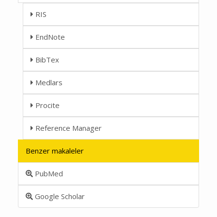
RIS
EndNote
BibTex
Medlars
Procite
Reference Manager
Benzer makaleler
PubMed
Google Scholar