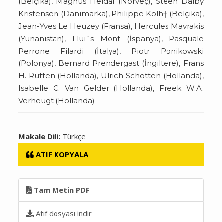
(Belçika), Magnus Heldal (Norveç), Steen Dalby
Kristensen (Danimarka), Philippe Kolh† (Belçika),
Jean-Yves Le Heuzey (Fransa), Hercules Mavrakis
(Yunanistan), Lluı´s Mont (İspanya), Pasquale
Perrone Filardi (İtalya), Piotr Ponikowski
(Polonya), Bernard Prendergast (İngiltere), Frans
H. Rutten (Hollanda), Ulrich Schotten (Hollanda),
Isabelle C. Van Gelder (Hollanda), Freek W.A.
Verheugt (Hollanda)
Makale Dili:
Türkçe
ATIF KOPYALA
Tam Metin PDF
Atıf dosyası indir