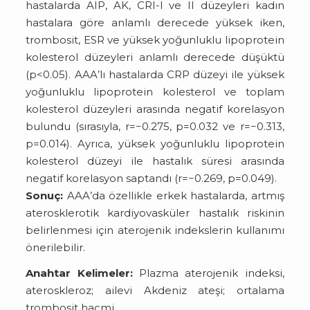
hastalarda AIP, AK, CRI-I ve II düzeyleri kadın
hastalara göre anlamlı derecede yüksek iken,
trombosit, ESR ve yüksek yoğunluklu lipoprotein
kolesterol düzeyleri anlamlı derecede düşüktü
(p<0.05). AAA’lı hastalarda CRP düzeyi ile yüksek
yoğunluklu lipoprotein kolesterol ve toplam
kolesterol düzeyleri arasında negatif korelasyon
bulundu (sırasıyla, r=−0.275, p=0.032 ve r=−0.313,
p=0.014). Ayrıca, yüksek yoğunluklu lipoprotein
kolesterol düzeyi ile hastalık süresi arasında
negatif korelasyon saptandı (r=−0.269, p=0.049).
Sonuç:
AAA’da özellikle erkek hastalarda, artmış
aterosklerotik kardiyovasküler hastalık riskinin
belirlenmesi için aterojenik indekslerin kullanımı
önerilebilir.
Anahtar Kelimeler:
Plazma aterojenik indeksi,
ateroskleroz; ailevi Akdeniz ateşi; ortalama
trombosit hacmi.