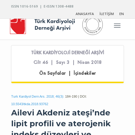
ISSN 1016-5169 | E-ISSN 1308-4488
ANASAYFA
İLETİŞİM
EN
Toggle n
TÜRK KARDİYOLOJİ DERNEĞİ ARŞİVİ
Cilt 46 | Sayı 3 | Nisan 2018
Ön Sayfalar | İçindekiler
Turk Kardiyol Dern Ars. 2018; 46(3):
184-190 | DOI:
10.5543/tkda.2018.93762
Ailevi Akdeniz ateşi’nde
lipit profili ve aterojenik
indeks düzeyleri ve