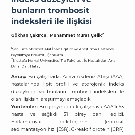
bunların trombosit
indeksleri ile ilişkisi
1
2
Gökhan Çakırca
, Muhammet Murat Çelik
1
Şanlıurfa Mehmet Akif İnan Eğitim ve Araştırma Hastanesi,
Biyokimya Bölümü, Şanlıurfa
2
Mustafa Kemal Üniversitesi Tıp Fakültesi, İç Hastalıkları Ana
Bilim Dalı, Hatay
Amaç:
Bu çalışmada, Ailevi Akdeniz Ateşi (AAA)
hastalarında lipit profili ve aterojenik indeks
düzeylerini ve bunların trombosit indeksleri ile
olan ilişkisini araştırmayı amaçladık.
Yöntemler:
Bu geriye dönük çalışmaya AAA’lı 63
hasta ve sağlıklı 51 birey dahil edildi.
Enflamatuvar belirteçlerin (eritrosit
sedimantasyon hızı [ESR], C-reaktif protein [CRP]