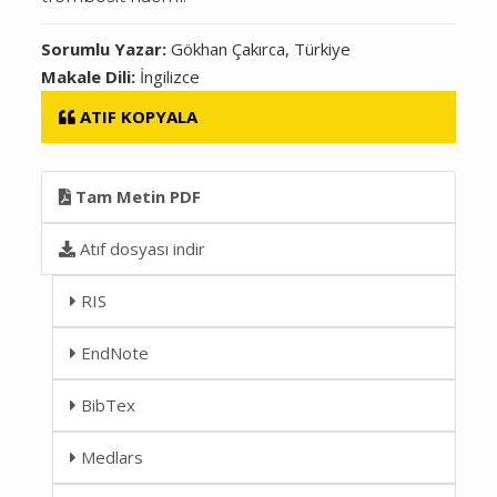
Sorumlu Yazar:
Gökhan Çakırca, Türkiye
Makale Dili:
İngilizce
ATIF KOPYALA
Tam Metin PDF
Atıf dosyası indir
RIS
EndNote
BibTex
Medlars