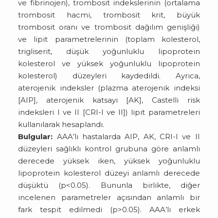
ve fibrinojen), trombosit indekslerinin (ortalama
trombosit hacmi, trombosit krit, büyük
trombosit oranı ve trombosit dağılım genişliği)
ve lipit parametrelerinin (toplam kolesterol,
trigliserit, düşük yoğunluklu lipoprotein
kolesterol ve yüksek yoğunluklu lipoprotein
kolesterol) düzeyleri kaydedildi. Ayrıca,
aterojenik indeksler (plazma aterojenik indeksi
[AIP], aterojenik katsayı [AK], Castelli risk
indeksleri I ve II [CRI-I ve II]) lipit parametreleri
kullanılarak hesaplandı.
Bulgular:
AAA’lı hastalarda AIP, AK, CRI-I ve II
düzeyleri sağlıklı kontrol grubuna göre anlamlı
derecede yüksek iken, yüksek yoğunluklu
lipoprotein kolesterol düzeyi anlamlı derecede
düşüktü (p<0.05). Bununla birlikte, diğer
incelenen parametreler açısından anlamlı bir
fark tespit edilmedi (p>0.05). AAA’lı erkek