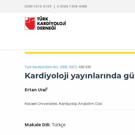
ISSN 1016-5169 | E-ISSN 1308-4488
TÜRK KARDİYOLOJİ DERNEĞİ ARŞİVİ
Turk Kardiyol Dern Ars. 2005; 33(7):
438-439
Kardiyoloji yayınlarında 
1
Ertan Ural
Kocaeli Üniversitesi, Kardiyoloji Anabilim Dalı
Makale Dili:
Türkçe