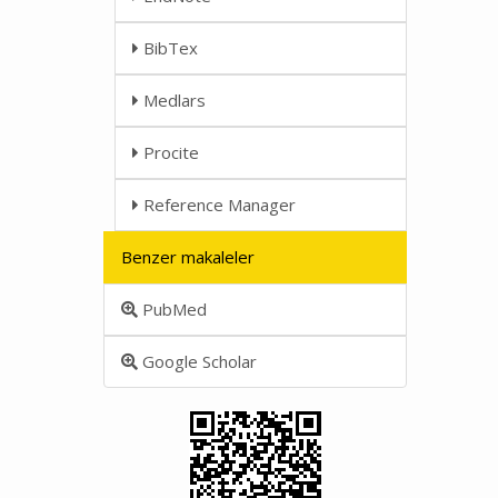
BibTex
Medlars
Procite
Reference Manager
Benzer makaleler
PubMed
Google Scholar