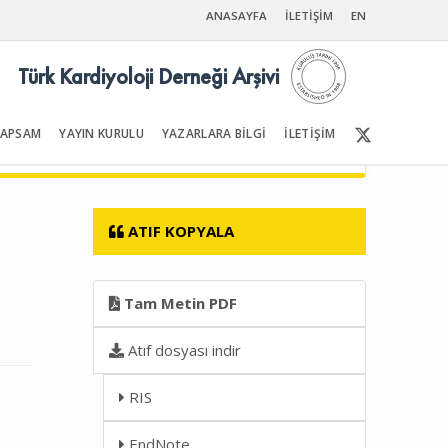
ANASAYFA
İLETİŞİM
EN
Türk Kardiyoloji Derneği Arşivi
KAPSAM
YAYIN KURULU
YAZARLARA BİLGİ
İLETİŞİM
Ön Sayfalar | İçindekiler
ATIF KOPYALA
Tam Metin PDF
Atıf dosyası indir
RIS
EndNote