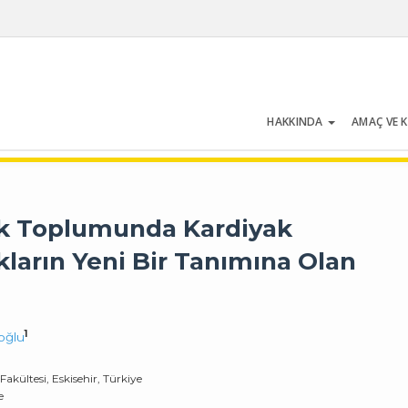
HAKKINDA
AMAÇ VE 
Cilt 53 | Sayı 1 | Ocak 2025
rk Toplumunda Kardiyak
ların Yeni Bir Tanımına Olan
1
oğlu
akültesi, Eskisehir, Türkiye
e