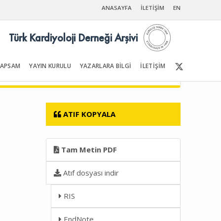
ANASAYFA
İLETİŞİM
EN
Türk Kardiyoloji Derneği Arşivi
KAPSAM
YAYIN KURULU
YAZARLARA BİLGİ
İLETİŞİM
Ön Sayfalar | İçindekiler
ATIF KOPYALA
Tam Metin PDF
Atıf dosyası indir
RIS
EndNote