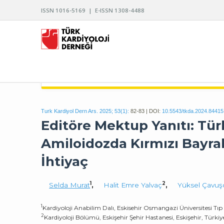
ISSN 1016-5169 | E-ISSN 1308-4488
TÜRK KARDİYOLOJİ DERNEĞİ ARŞİVİ
Turk Kardiyol Dern Ars. 2025; 53(1):
82-83 | DOI:
10.5543/tkda.2024.84415
Editöre Mektup Yanıtı: Tü
Amiloidozda Kırmızı Bayrak
İhtiyaç
1
2
Selda Murat
,
Halit Emre Yalvaç
,
Yüksel Çavuş
1
Kardiyoloji Anabilim Dalı, Eskisehir Osmangazi Üniversitesi Tıp F
2
Kardiyoloji Bölümü, Eskişehir Şehir Hastanesi, Eskişehir, Türkiy