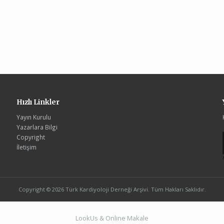
Hızlı Linkler
Yayın Kurulu
Yazarlara Bilgi
Copyright
İletişim
Copyright © 2026 Türk Kardiyoloji Derneği Arşivi. Tüm Hakları Saklıdır.
LookUs
&
Online Makale