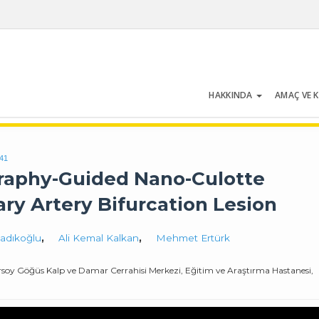
HAKKINDA
AMAÇ VE 
Cilt 53 | Sayı 7 | Ekim 2025
841
raphy-Guided Nano-Culotte
ry Artery Bifurcation Lesion
Sadıkoğlu
,
Ali Kemal Kalkan
,
Mehmet Ertürk
 Ersoy Göğüs Kalp ve Damar Cerrahisi Merkezi, Eğitim ve Araştırma Hastanesi,