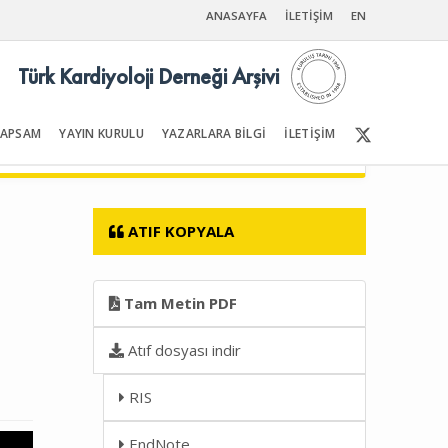
ANASAYFA
İLETİŞİM
EN
Türk Kardiyoloji Derneği Arşivi
KAPSAM
YAYIN KURULU
YAZARLARA BİLGİ
İLETİŞİM
Ön Sayfalar | İçindekiler
ATIF KOPYALA
Tam Metin PDF
Atıf dosyası indir
RIS
EndNote