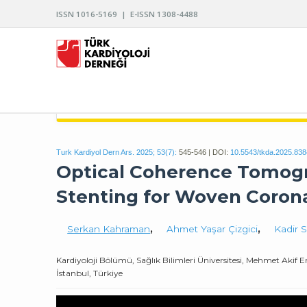
ISSN 1016-5169 | E-ISSN 1308-4488
TÜRK KARDİYOLOJİ DERNEĞİ ARŞİVİ
Turk Kardiyol Dern Ars. 2025; 53(7):
545-546 | DOI:
10.5543/tkda.2025.83
Optical Coherence Tomog
Stenting for Woven Corona
Serkan Kahraman
,
Ahmet Yaşar Çizgici
,
Kadir 
Kardiyoloji Bölümü, Sağlık Bilimleri Üniversitesi, Mehmet Akif
İstanbul, Türkiye